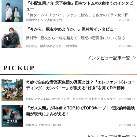
『心配無用ノ介 天下御免』田村ツトム×沙倉ゆうのインタビ
ュー
『侍タイムスリッパー』ファンに贈る、まさかのドラマ化！田村ツトム×沙倉ゆうのが語る『心配無用ノ介』撮影秘話
#田村ツトム
#沙倉ゆうの
2026.07.30
『今から、親友やめようか。』沢村玲インタビュー
沢村玲、親友から一線を越えて…理想の恋愛像について語る
#今から、親友やめようか。
#沢村玲
2026.06.20
インタビュー記事一覧
PICKUP
奇妙で自由な音楽家集団の真実とは？『エレファント6レコー
ディング・カンパニー』が教える“好き”を貫くDIY精神
#エレファント6レコーディング・カンパニー
#ドキュメンタリー
2026.08.05
『ガス人間』がNetflix TOP10でTOP3キープ！ 伝説的特撮映
画が現代によみがえる！
#Netflix
#Netflix TOP10
2026.08.04
ピックアップ記事一覧