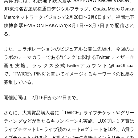
具体的には、札幌地下鉄大通駅 SAPPORO SNOW VISION、
JR東海名古屋駅桜通口デジタルフラッグ、Osaka Metro Osaka
Metroネットワークビジョンで2月28日〜3月6日まで、福岡地下
鉄博多駅F-VISION HAKATAで3月1日〜3月7日まで配信され
る。
また、コラボレーションのビジュアル公開に先駆け、今回のコ
ラボのテーマカラーである“ピンク”に関するTwitter ティザー企
画を実施。ラックス公式Twitterアカウント@LuxOfficial
で、“TWICE’s PINK”と聞いてイメージするキーワードの投票を
募集している。
開催期間は、2月16日から27日まで。
さらに、大賞賞品購入者に「TWICE」ライブチケットやグリー
ティングなどが当たるキャンペーンも実施。LUXプレミア賞は
ライブチケット1＋ライブ後のミート&グリートを10名、A賞ラ
イブチケットが100名、B賞メンバーの直筆サイン入りチェキを