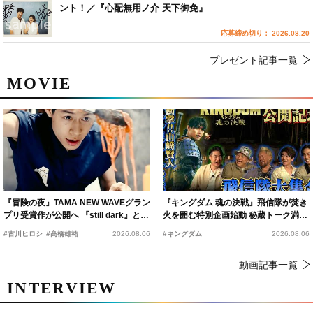
ント！／『心配無用ノ介 天下御免』
応募締め切り： 2026.08.20
プレゼント記事一覧
MOVIE
『冒険の夜』TAMA NEW WAVEグラン
『キングダム 魂の決戦』飛信隊が焚き
プリ受賞作が公開へ 『still dark』と同
火を囲む特別企画始動 秘蔵トーク満載
時上映決定
の“キングダムキャンプ”開催
#古川ヒロシ
#髙橋雄祐
2026.08.06
#キングダム
2026.08.06
動画記事一覧
INTERVIEW