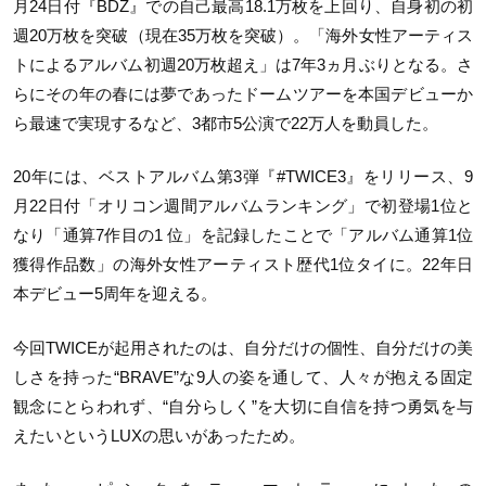
月24日付『BDZ』での自己最高18.1万枚を上回り、自身初の初
週20万枚を突破（現在35万枚を突破）。「海外女性アーティス
トによるアルバム初週20万枚超え」は7年3ヵ月ぶりとなる。さ
らにその年の春には夢であったドームツアーを本国デビューか
ら最速で実現するなど、3都市5公演で22万人を動員した。
20年には、ベストアルバム第3弾『#TWICE3』をリリース、9
月22日付「オリコン週間アルバムランキング」で初登場1位と
なり「通算7作目の1 位」を記録したことで「アルバム通算1位
獲得作品数」の海外女性アーティスト歴代1位タイに。22年日
本デビュー5周年を迎える。
今回TWICEが起用されたのは、自分だけの個性、自分だけの美
しさを持った“BRAVE”な9人の姿を通して、人々が抱える固定
観念にとらわれず、“自分らしく”を大切に自信を持つ勇気を与
えたいというLUXの思いがあったため。