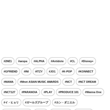
#2NE1
#aespa
#ALPHA
#Antidote
#CL
#Disney+
#GFRIEND
#INI
#ITZY
#JO1
#K-POP
#KONNECT
#MAMA
#Mnet ASIAN MUSIC AWARDS
#NCT
#NCT DREAM
#NCT127
#PARANOIA
#PLAY
#PRODUCE 101
#Wanna One
#イ・ヒョリ
#ガールズグループ
#カン・ダニエル