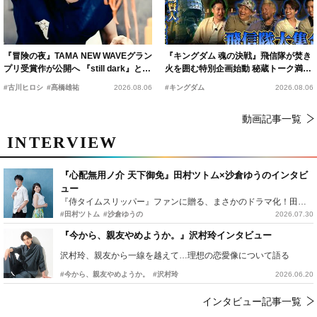
『冒険の夜』TAMA NEW WAVEグラン
『キングダム 魂の決戦』飛信隊が焚き
プリ受賞作が公開へ 『still dark』と同
火を囲む特別企画始動 秘蔵トーク満載
時上映決定
の“キングダムキャンプ”開催
#古川ヒロシ
#髙橋雄祐
2026.08.06
#キングダム
2026.08.06
動画記事一覧
INTERVIEW
『心配無用ノ介 天下御免』田村ツトム×沙倉ゆうのインタビ
ュー
『侍タイムスリッパー』ファンに贈る、まさかのドラマ化！田村ツトム×沙倉ゆうのが語る『心配無用ノ介』撮影秘話
#田村ツトム
#沙倉ゆうの
2026.07.30
『今から、親友やめようか。』沢村玲インタビュー
沢村玲、親友から一線を越えて…理想の恋愛像について語る
#今から、親友やめようか。
#沢村玲
2026.06.20
インタビュー記事一覧