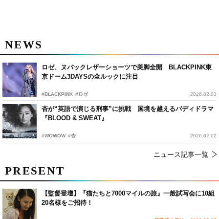
NEWS
ロゼ、ヌバックレザーショーツで美脚全開 BLACKPINK東
京ドーム3DAYSの全ルックに注目
#BLACKPINK
#ロゼ
2026.02.03
杏が“英語で演じる刑事”に挑戦 国境を越えるバディドラマ
『BLOOD & SWEAT』
#WOWOW
#杏
2026.02.02
ニュース記事一覧
PRESENT
【監督登壇】『猫たちと7000マイルの旅』一般試写会に10組
20名様をご招待！