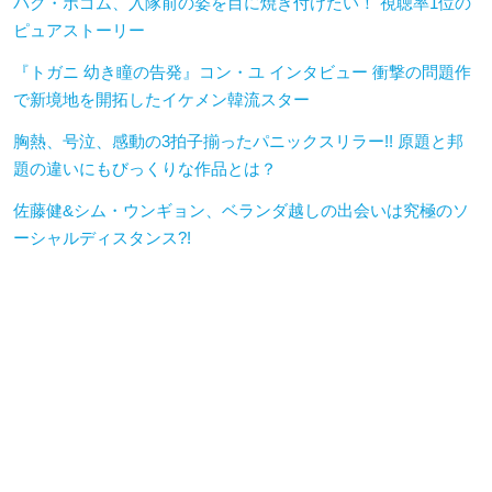
パク・ボゴム、入隊前の姿を目に焼き付けたい！ 視聴率1位の
ピュアストーリー
『トガニ 幼き瞳の告発』コン・ユ インタビュー 衝撃の問題作
で新境地を開拓したイケメン韓流スター
胸熱、号泣、感動の3拍子揃ったパニックスリラー!! 原題と邦
題の違いにもびっくりな作品とは？
佐藤健&シム・ウンギョン、ベランダ越しの出会いは究極のソ
ーシャルディスタンス?!