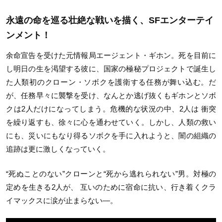
永遠の命を巡る壮絶な戦いを描く、SFエンターテイ
ンメント！
余命宣告を受けた元情報局エージェント・ギホン。死を目前に
し明日の生を渇望する彼に、国家の極秘プロジェクトで誕生し
た人類初のクローン・ソボクを護衛する任務が舞い込む。だ
が、任務早々に襲撃を受け、なんとか逃げ抜くもギホンとソボ
クは2人だけになってしまう。危機的な状況の中、2人は 衝突
を繰り返すも、徐々に心を通わせていく。しかし、人類の救い
にも、災いにもなり得るソボクを手に入れようと、闇の組織の
追跡は更に激しくなっていく。
“死ぬことのない”クローンと“死から逃れられない”男。対極の
定めを⽣きる2⼈が、 互いのために宿命に抗い、⾏き着くクラ
イマックスに涙が⽌まらない―。