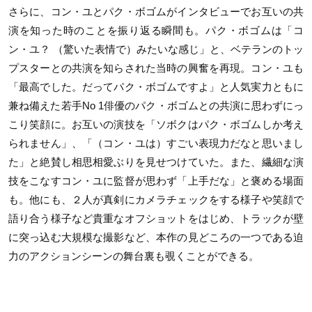
さらに、コン・ユとパク・ボゴムがインタビューでお互いの共
演を知った時のことを振り返る瞬間も。パク・ボゴムは「コ
ン・ユ？ （驚いた表情で）みたいな感じ」と、ベテランのトッ
プスターとの共演を知らされた当時の興奮を再現。コン・ユも
「最⾼でした。だってパク・ボゴムですよ」と⼈気実⼒ともに
兼ね備えた若⼿No 1俳優のパク・ボゴムとの共演に思わずにっ
こり笑顔に。お互いの演技を「ソボクはパク・ボゴムしか考え
られません」、「（コン・ユは）すごい表現⼒だなと思いまし
た」と絶賛し相思相愛ぶりを⾒せつけていた。また、繊細な演
技をこなすコン・ユに監督が思わず「上⼿だな」と褒める場⾯
も。他にも、２⼈が真剣にカメラチェックをする様⼦や笑顔で
語り合う様⼦など貴重なオフショットをはじめ、トラックが壁
に突っ込む⼤規模な撮影など、本作の⾒どころの⼀つである迫
⼒のアクションシーンの舞台裏も覗くことができる。