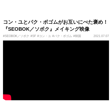
コン・ユとパク・ボゴムがお互いにべた褒め！
『SEOBOK／ソボク』メイキング映像
#SEOBOK／ソボク
#SF
#コン・ユ
#パク・ボゴム
#韓国
2021.07.07