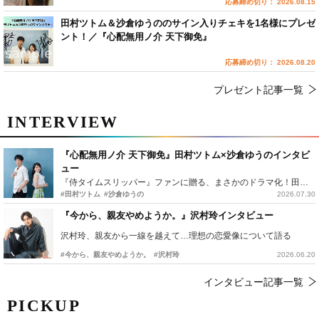
応募締め切り： 2026.08.15
田村ツトム＆沙倉ゆうののサイン入りチェキを1名様にプレゼ
ント！／『心配無用ノ介 天下御免』
応募締め切り： 2026.08.20
プレゼント記事一覧
INTERVIEW
『心配無用ノ介 天下御免』田村ツトム×沙倉ゆうのインタビ
ュー
『侍タイムスリッパー』ファンに贈る、まさかのドラマ化！田村ツトム×沙倉ゆうのが語る『心配無用ノ介』撮影秘話
#田村ツトム
#沙倉ゆうの
2026.07.30
『今から、親友やめようか。』沢村玲インタビュー
沢村玲、親友から一線を越えて…理想の恋愛像について語る
#今から、親友やめようか。
#沢村玲
2026.06.20
インタビュー記事一覧
PICKUP