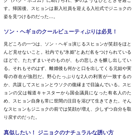
ク（パク・ボゴム）に助けられ、夢のようなひとときを過ご
す。帰国後、スヒョンは新入社員を迎える入社式でジニョクの
姿を見つけるのだった…。
ソン・ヘギョのクールビューティぶりは必見！
見どころの一つは、ソン・ヘギョ演じるスヒョンが笑顔をほと
んど見せないこと。社内でも“氷姫”とあだ名をつけられている
ほどで、たたずまいそのものが、もの悲しさを醸し出してい
る。それもそのはず、離婚後も何かと口を出してくる元姑や実
母の存在が強烈だ。野心たっぷりな
2
人の利害が一致するの
か、共謀してスヒョンとウソクの復縁まで目論んでいる。スヒ
ョンの父は報道キャスターから国会議員になった有名人のた
め、スヒョン自身も常に世間の注目を浴びて生きてきた。そん
なスヒョンもジニョクの前では笑顔が増え、少しずつ自分を取
り戻すのだった。
真似したい！ ジニョクのナチュラルな誘い方