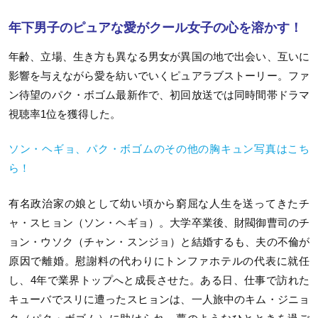
年下男子のピュアな愛がクール女子の心を溶かす！
年齢、立場、生き方も異なる男女が異国の地で出会い、互いに
影響を与えながら愛を紡いでいくピュアラブストーリー。ファ
ン待望のパク・ボゴム最新作で、初回放送では同時間帯ドラマ
視聴率
1
位を獲得した。
ソン・ヘギョ、パク・ボゴムのその他の胸キュン写真はこち
ら！
有名政治家の娘として幼い頃から窮屈な人生を送ってきたチ
ャ・スヒョン（ソン・ヘギョ）。大学卒業後、財閥御曹司のチ
ョン・ウソク（チャン・スンジョ）と結婚するも、夫の不倫が
原因で離婚。慰謝料の代わりにトンファホテルの代表に就任
し、
4
年で業界トップへと成長させた。ある日、仕事で訪れた
キューバでスリに遭ったスヒョンは、一人旅中のキム・ジニョ