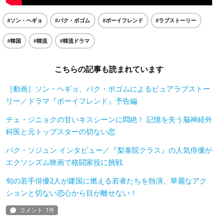
#ソン・ヘギョ
#パク・ボゴム
#ボーイフレンド
#ラブストーリー
#韓国
#韓流
#韓流ドラマ
こちらの記事も読まれています
［動画］ソン・ヘギョ、パク・ボゴムによるピュアラブストー
リー／ドラマ『ボーイフレンド』予告編
チェ・ジニョクの甘いキスシーンに悶絶！ 記憶を失う脳神経外
科医と元トップスターの切ない恋
パク・ソジュン インタビュー／『梨泰院クラス』の人気俳優が
エクソシズム映画で格闘家役に挑戦
旬の若手俳優2人が建国に燃える若者たちを熱演、華麗なアク
ションと切ない恋心から目が離せない！