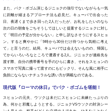
また、パク・ボゴム演じるジニョクの強引でないながらも一気
に距離が縮まるアプローチ法も必見だ。キューバで出会った
日、夜遅くまで歩き回った
2
人だったが、お礼をしたいのなら
次の日の朝食をごちそうしてほしいと提案するジニョクに対し
て「明日の予定が分からない」と申し訳なさそうにするスヒョ
ン。すると爽やかに「
9
時から
30
分だけ待つから気軽に考え
て」と言うのだ。結局、キューバでは会えないものの、帰国し
てからいろいろなところで遭遇する
2
人。ジニョクが連絡先を
渡す際、自分の携帯番号を手のひらに書き、それをスヒョンの
スマホで写真に撮って渡すのにもビックリ。そんな風に相手に
負担にならないナチュラルな誘い方が満載なのである。
現代版『ローマの休日』でパク・ボゴムを堪能！
スヒョンの元夫、ウソクは未だにスヒョンに未練たっぷりの
為、何かと邪魔しようとする。ジニョク
VS
ウソクの対決シー
ンも見もの。相手がどんな立場の人であれ、ひるむことなく