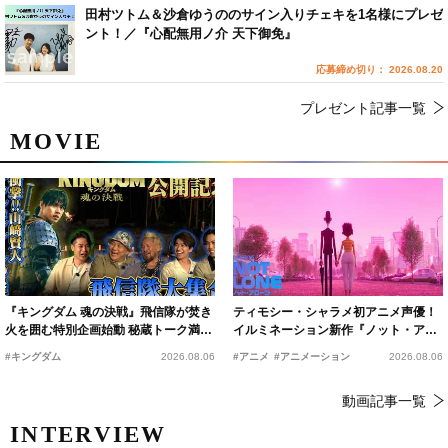
田村ツトム＆沙倉ゆうののサイン入りチェキを1名様にプレゼ
ント！／『心配無用ノ介 天下御免』
応募締め切り： 2026.08.20
プレゼント記事一覧
MOVIE
『キングダム 魂の決戦』飛信隊が焚き
ティモシー・シャラメ初アニメ声優！
火を囲む特別企画始動 秘蔵トーク満載
イルミネーション新作『ノット・アロ
の“キングダムキャンプ”開催
ーン』2027年公開決定
#キングダム
2026.08.06
#アニメ
#アニメーション
2026.08.06
動画記事一覧
INTERVIEW