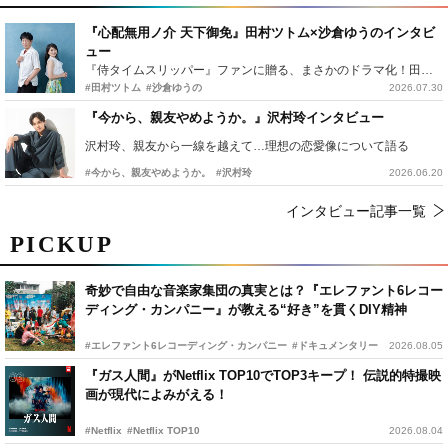
『心配無用ノ介 天下御免』田村ツトム×沙倉ゆうのインタビ
ュー
『侍タイムスリッパー』ファンに贈る、まさかのドラマ化！田村ツトム×沙倉ゆうのが語る『心配無用ノ介』撮影秘話
#田村ツトム
#沙倉ゆうの
2026.07.30
『今から、親友やめようか。』沢村玲インタビュー
沢村玲、親友から一線を越えて…理想の恋愛像について語る
#今から、親友やめようか。
#沢村玲
2026.06.20
インタビュー記事一覧
PICKUP
奇妙で自由な音楽家集団の真実とは？『エレファント6レコー
ディング・カンパニー』が教える“好き”を貫くDIY精神
#エレファント6レコーディング・カンパニー
#ドキュメンタリー
2026.08.05
『ガス人間』がNetflix TOP10でTOP3キープ！ 伝説的特撮映
画が現代によみがえる！
#Netflix
#Netflix TOP10
2026.08.04