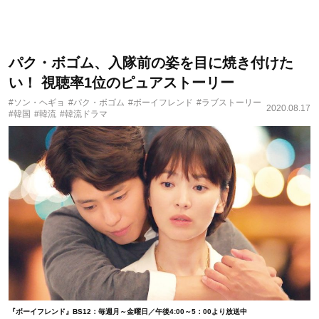
パク・ボゴム、入隊前の姿を目に焼き付けた
い！ 視聴率1位のピュアストーリー
#ソン・ヘギョ
#パク・ボゴム
#ボーイフレンド
#ラブストーリー
2020.08.17
#韓国
#韓流
#韓流ドラマ
『ボーイフレンド』BS12：毎週月～金曜日／午後4:00～5：00より放送中