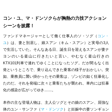
コン・ユ、マ・ドンソクらが胸熱の力技アクション
シーンを披露！
ファンドマネージャーとして働く仕事人のソ・ソグ（
コン・
ユ
）は、妻と別居し、娘スアン（キム・スアン）と実母の3人
で生活していた。そんなある日、誕生日を迎えるスアンが妻ナ
ヨンのいる釜山に行きたいと言い、やむなく釜山行きの
KTX101列車で連れてゆくことになったソグ。だが間もなく出
発というところで、乗り込んできた乗客の様子がおかしい。突
如、乗務員に襲い掛かったその乗客は、ゾンビの如く狂暴化し
たのだ。それを発端に次々と乗客たちが襲われ、車内には狂暴
化の感染が広がってゆき……。
本作の主な登場人物は、主人公ソグとその娘のスアン、屈強な
体のユン・サンファ（
マ・ドンソク
）と妊娠中の妻ソンギョン