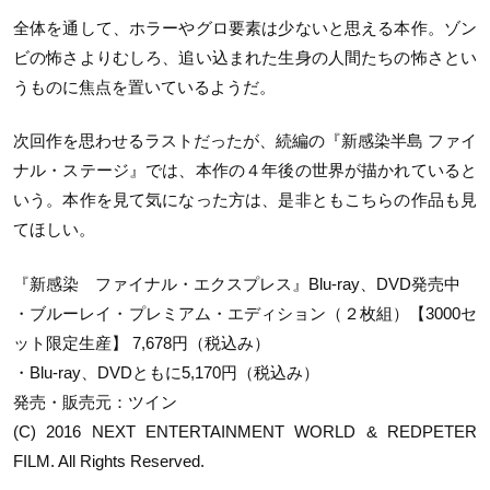
全体を通して、ホラーやグロ要素は少ないと思える本作。ゾン
ビの怖さよりむしろ、追い込まれた生身の人間たちの怖さとい
うものに焦点を置いているようだ。
次回作を思わせるラストだったが、続編の『新感染半島 ファイ
ナル・ステージ』では、本作の４年後の世界が描かれていると
いう。本作を見て気になった方は、是非ともこちらの作品も見
てほしい。
『新感染 ファイナル・エクスプレス』Blu-ray、DVD発売中
・ブルーレイ・プレミアム・エディション（２枚組）【3000セ
ット限定生産】 7,678円（税込み）
・Blu-ray、DVDともに5,170円（税込み）
発売・販売元：ツイン
(C) 2016 NEXT ENTERTAINMENT WORLD & REDPETER
FILM. All Rights Reserved.