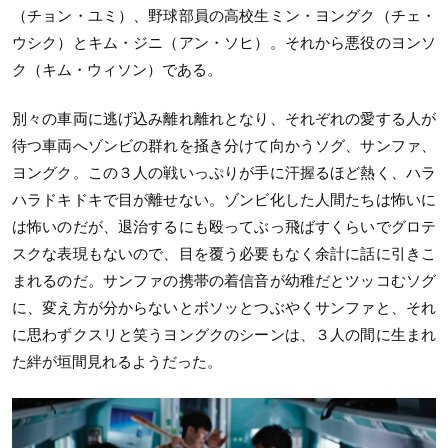
（チョン・ユミ）、野球部員の高校生ミン・ヨングク（チェ・
ウシク）とキム・ジニ（アン・ソヒ）。それから悪役のヨンソ
ク（キム・ウィソン）である。
別々の車両に逃げ込み離れ離れとなり、それぞれの愛する人が
待つ車両へゾンビの群れを掻き分けて向かうソグ、サンファ、
ヨングク。この３人の戦いっぷりが手に汗握るほど熱く、ハラ
ハラドキドキで目が離せない。ゾンビ化した人間たちは怖いに
は怖いのだが、退治するにも殴ってぶっ飛ばすくらいでグロテ
スクな表現もないので、目を覆う必要もなく余計に話に引きこ
まれるのだ。サンファの携帯の着信音が幼稚だとツッコむソグ
に、変え方が分からないとボソッとつぶやくサンファと、それ
に思わずクスリと笑うヨングクのシーンは、３人の間に生まれ
た絆が垣間見れるようだった。