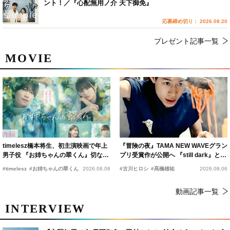
ント！／『心配無用ノ介 天下御免』
応募締め切り： 2026.08.20
プレゼント記事一覧
MOVIE
timelesz橋本将生、初主演映画で年上
『冒険の夜』TAMA NEW WAVEグラン
男子役 『お姉ちゃんの翠くん』切ない
プリ受賞作が公開へ 『still dark』と同
恋の幕開けを予感
時上映決定
#timelesz
#お姉ちゃんの翠くん
2026.08.08
#古川ヒロシ
#髙橋雄祐
2026.08.06
動画記事一覧
INTERVIEW