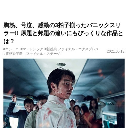
胸熱、号泣、感動の3拍子揃ったパニックスリ
ラー!! 原題と邦題の違いにもびっくりな作品と
は？
#コン・ユ
#マ・ドンソク
#新感染 ファイナル・エクスプレス
2021.05.13
#新感染半島 ファイナル・ステージ