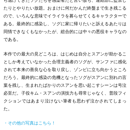
ら逃げてきたソグたちを感染者だと言い放ち、連結部に監禁し
たりとやりたい放題。おまけに何だかんだ終盤まで生き残こる
ので、いろんな意味でイライラを募らせてくるキャラクターで
ある。最終的に感染し、ソグに家に帰りたいと訴えるあたりは
同情できなくもなかったが、総合的には中々の悪役キャラなの
である。
本作での最大の見どころは、はじめは自分とスアンが助かるこ
としか考えていなかった合理主義者のソグが、サンファに感化
されて本来の善良な心を取り戻し、ゾンビに立ち向かうところ
だろう。最終的に感染の危機となったソグがスアンに別れの言
葉を残し、生まれたばかりのスアンを思い起こすシーンは号泣
必至だ。子役キム・スアンの演技力も尋常じゃなく、普段フィ
クションではあまり泣けない筆者も思わず泣かされてしまっ
た。
・その他の写真はこちら！