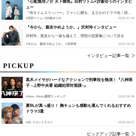
『心配無用ノ介 天下御免』田村ツトム×沙倉ゆうのインタビ
ュー
『侍タイムスリッパー』ファンに贈る、まさかのドラマ化！田村ツトム×沙倉ゆうのが語る『心配無用ノ介』撮影秘話
#田村ツトム
#沙倉ゆうの
2026.07.30
『今から、親友やめようか。』沢村玲インタビュー
沢村玲、親友から一線を越えて…理想の恋愛像について語る
#今から、親友やめようか。
#沢村玲
2026.06.20
インタビュー記事一覧
PICKUP
黒木メイサがハードなアクションで刑事役を熱演！『八神瑛
子 –上野中央署 組織犯罪対策課–』
#Hulu
#Hulu週間ランキング
2026.08.08
夏BLが真っ盛り！ 胸キュンも感動も運んでくれるおすすめ
ドラマ3選
#BL
#コントラスト
2026.08.07
ピックアップ記事一覧