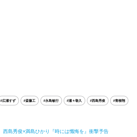
#広瀬すず
#斎藤工
#永島敏行
#瀬々敬久
#西島秀俊
#青柳翔
 西島秀俊×満島ひかり『時には懺悔を』衝撃予告