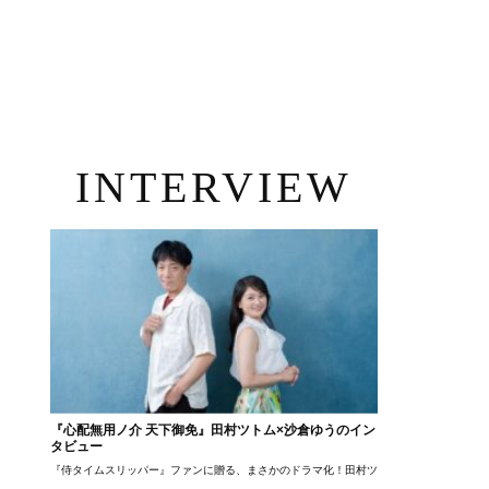
INTERVIEW
『心配無用ノ介 天下御免』田村ツトム×沙倉ゆうのイン
タビュー
『侍タイムスリッパー』ファンに贈る、まさかのドラマ化！田村ツトム×沙倉ゆうのが語