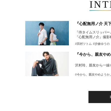
IN
『心配無用ノ介 天
『侍タイムスリッパー
『心配無用ノ介』撮影
#田村ツトム
#沙倉ゆうの
『今から、親友やめ
沢村玲、親友から一線
#今から、親友やめようか