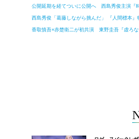
公開延期を経てついに公開へ 西島秀俊主演『時
西島秀俊「葛藤しながら挑んだ」 『人間標本』
香取慎吾×赤楚衛二が初共演 東野圭吾『虚ろ