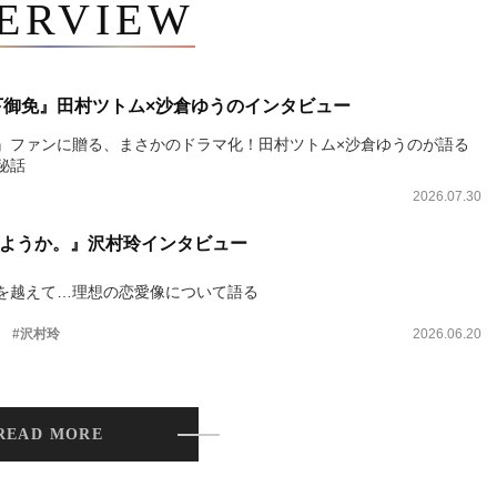
TERVIEW
下御免』田村ツトム×沙倉ゆうのインタビュー
』ファンに贈る、まさかのドラマ化！田村ツトム×沙倉ゆうのが語る
秘話
2026.07.30
ようか。』沢村玲インタビュー
を越えて…理想の恋愛像について語る
。
#沢村玲
2026.06.20
READ MORE