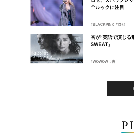
ロゼ、ヌバックレザー
全ルックに注目
#BLACKPINK
#ロゼ
杏が“英語で演じる刑
SWEAT』
#WOWOW
#杏
P