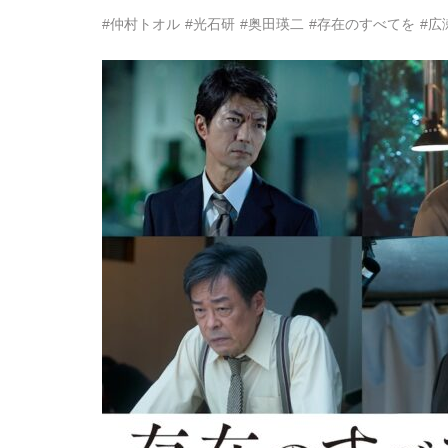
#仲村トオル
#光石研
#奥田瑛二
#存在のすべてを
#広