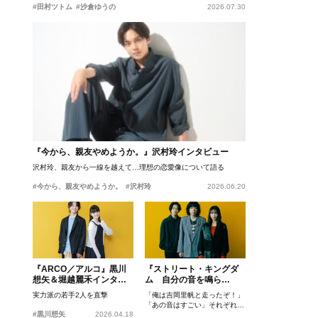
#田村ツトム
#沙倉ゆうの
2026.07.30
『今から、親友やめようか。』沢村玲インタビュー
沢村玲、親友から一線を越えて…理想の恋愛像について語る
#今から、親友やめようか。
#沢村玲
2026.06.20
『ARCO／アルコ』黒川
『ストリート・キングダ
想矢＆堀越麗禾インタビ
ム 自分の音を鳴ら
ュー
せ。』峯田和伸、若葉竜
実力派の若手2人を直撃
「俺は吉岡里帆と走ったぞ！」
也、吉岡里帆インタビュ
「あの音はすごい」それぞれの
ー
#黒川想矢
2026.04.18
忘れがたいシーンとは？