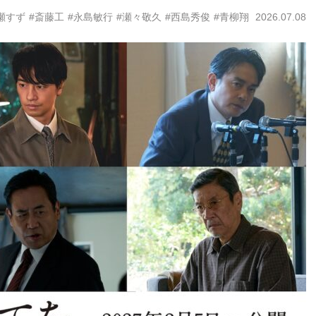
瀬すず
#斎藤工
#永島敏行
#瀬々敬久
#西島秀俊
#青柳翔
2026.07.08