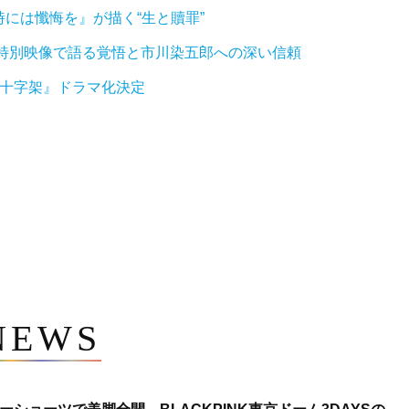
には懺悔を』が描く“生と贖罪”
特別映像で語る覚悟と市川染五郎への深い信頼
な十字架』ドラマ化決定
NEWS