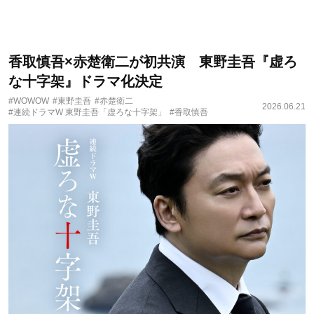
香取慎吾×赤楚衛二が初共演 東野圭吾『虚ろ
な十字架』ドラマ化決定
#WOWOW
#東野圭吾
#赤楚衛二
2026.06.21
#連続ドラマW 東野圭吾「虚ろな十字架」
#香取慎吾