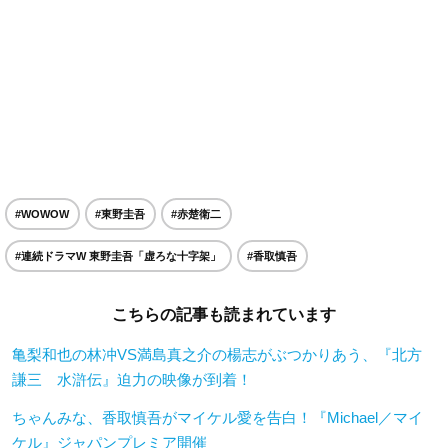
#WOWOW
#東野圭吾
#赤楚衛二
#連続ドラマW 東野圭吾「虚ろな十字架」
#香取慎吾
こちらの記事も読まれています
亀梨和也の林冲VS満島真之介の楊志がぶつかりあう、『北方
謙三 水滸伝』迫力の映像が到着！
ちゃんみな、香取慎吾がマイケル愛を告白！『Michael／マイ
ケル』ジャパンプレミア開催