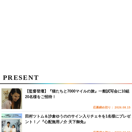
PRESENT
【監督登壇】『猫たちと7000マイルの旅』一般試写会に10組
20名様をご招待！
応募締め切り： 2026.08.15
田村ツトム＆沙倉ゆうののサイン入りチェキを1名様にプレゼ
ント！／『心配無用ノ介 天下御免』