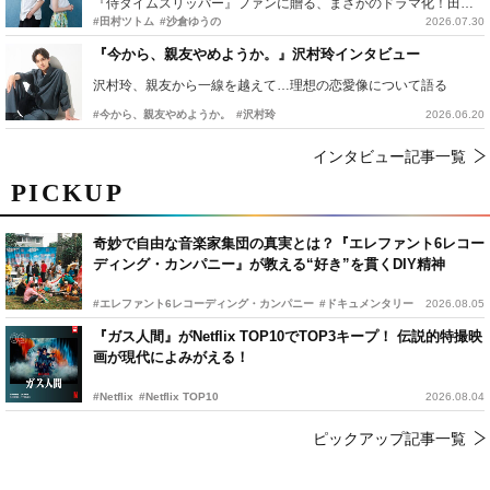
『侍タイムスリッパー』ファンに贈る、まさかのドラマ化！田村ツトム×沙倉ゆうのが語る『心配無用ノ介』撮影秘話
#田村ツトム
#沙倉ゆうの
2026.07.30
『今から、親友やめようか。』沢村玲インタビュー
沢村玲、親友から一線を越えて…理想の恋愛像について語る
#今から、親友やめようか。
#沢村玲
2026.06.20
インタビュー記事一覧
PICKUP
奇妙で自由な音楽家集団の真実とは？『エレファント6レコー
ディング・カンパニー』が教える“好き”を貫くDIY精神
#エレファント6レコーディング・カンパニー
#ドキュメンタリー
2026.08.05
『ガス人間』がNetflix TOP10でTOP3キープ！ 伝説的特撮映
画が現代によみがえる！
#Netflix
#Netflix TOP10
2026.08.04
ピックアップ記事一覧