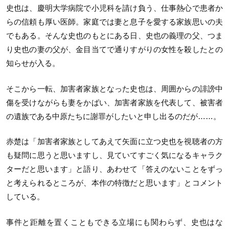
史也は、慶明大学病院で小児科を請け負う、仕事熱心で患者か
らの信頼も厚い医師。家庭では妻と息子を愛する家族思いの夫
でもある。そんな史也のもとにある日、史也の義理の父、つま
り史也の妻の父が、金目当てで通りすがりの女性を殺したとの
知らせが入る。
そこから一転、加害者家族となった史也は、周囲からの誹謗中
傷を受けながらも妻をかばい、加害者家族を代表して、被害者
の遺族である中原たちに謝罪がしたいと申し出るのだが……。
赤楚は「加害者家族としてあえて矢面に立つ史也を視聴者の方
も疑問に思うと思いますし、見ていてすごく気になるキャラク
ターだと思います」と語り、あわせて「答えのないことをずっ
と考えられるところが、本作の特徴だと思います」とコメント
している。
事件と距離を置くこともできる立場にも関わらず、史也はな