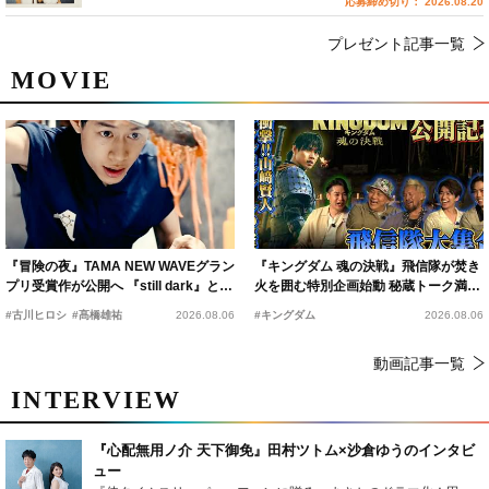
応募締め切り： 2026.08.20
プレゼント記事一覧
MOVIE
『冒険の夜』TAMA NEW WAVEグラン
『キングダム 魂の決戦』飛信隊が焚き
プリ受賞作が公開へ 『still dark』と同
火を囲む特別企画始動 秘蔵トーク満載
時上映決定
の“キングダムキャンプ”開催
#古川ヒロシ
#髙橋雄祐
2026.08.06
#キングダム
2026.08.06
動画記事一覧
INTERVIEW
『心配無用ノ介 天下御免』田村ツトム×沙倉ゆうのインタビ
ュー