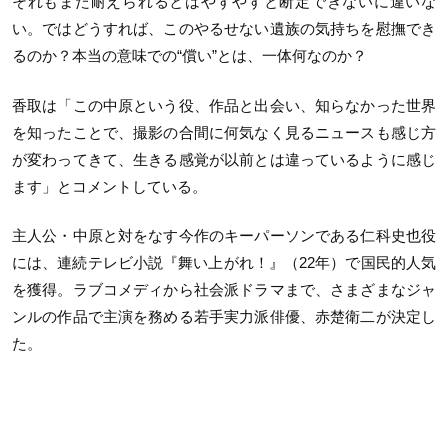
それもまた耐えられるとはやすやすと断定できないに違いな
い。ではどうすれば、このやるせない遺族の気持ちを慰撫でき
るのか？本当の意味での“償い”とは、一体何なのか？
香取は「この中原という役、作品と出会い、知らなかった世界
を知ったことで、撮影の合間に何気なく見るニュースも感じ方
が変わってきて、生きる感覚が以前とは違っているように感じ
ます」とコメントしている。
主人公・中原と対をなす今作のキーパーソンである仁科史也役
には、連続テレビ小説『舞い上がれ！』（22年）で国民的人気
を獲得。ラブコメディから社会派ドラマまで、さまざまなジャ
ンルの作品で主演を務める若手実力派俳優、赤楚衛二が決定し
た。