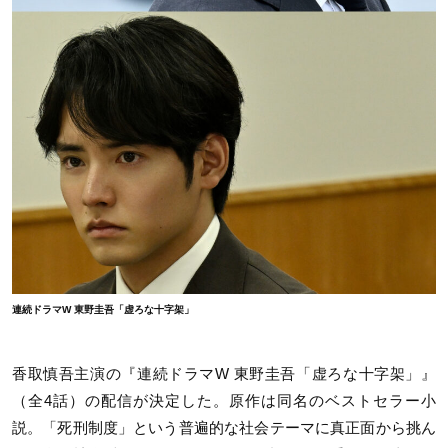
連続ドラマW 東野圭吾「虚ろな十字架」
香取慎吾主演の『連続ドラマW 東野圭吾「虚ろな十字架」』
（全4話）の配信が決定した。原作は同名のベストセラー小
説。「死刑制度」という普遍的な社会テーマに真正面から挑ん