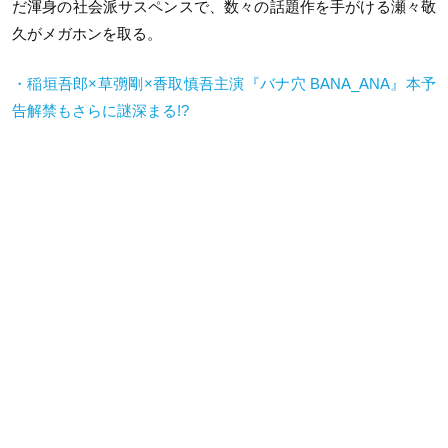
だ渾身の社会派サスペンスで、数々の話題作を手がける瀬々敬
久がメガホンを取る。
・稲垣吾郎×草彅剛×香取慎吾主演『バナ穴 BANA_ANA』本予
告解禁もさらに謎深まる!?