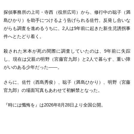
探偵事務所の上司・寺西（役所広司）から、修行中の聡子（満
島ひかり）を助手につけるよう告げられる佐竹。反発し合いな
がらも調査を進めるうちに、2人は9年前に起きた新生児誘拐事
件へとたどり着く。
殺された米本が死の間際に調査していたのは、9年前に失踪
し、現在は父親の明野（宮藤官九郎）と2人で暮らす、重い障
がいのある少年だった——。
さらに、佐竹（西島秀俊）、聡子（満島ひかり）、明野（宮藤
官九郎）の場面写真もあわせて初解禁となった。
『時には懺悔を』は2026年8月28日より全国公開。