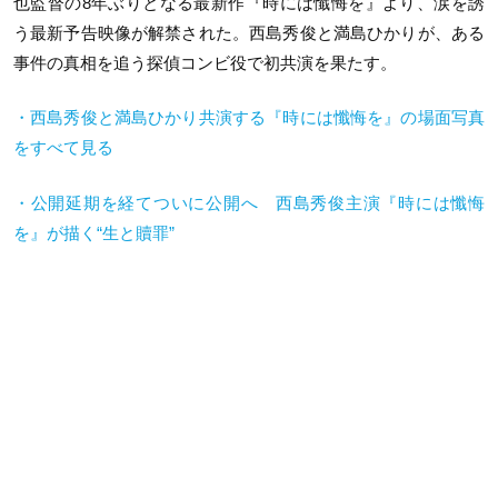
也監督の8年ぶりとなる最新作『時には懺悔を』より、涙を誘
う最新予告映像が解禁された。西島秀俊と満島ひかりが、ある
事件の真相を追う探偵コンビ役で初共演を果たす。
・西島秀俊と満島ひかり共演する『時には懺悔を』の場面写真
をすべて見る
・公開延期を経てついに公開へ 西島秀俊主演『時には懺悔
を』が描く“生と贖罪”