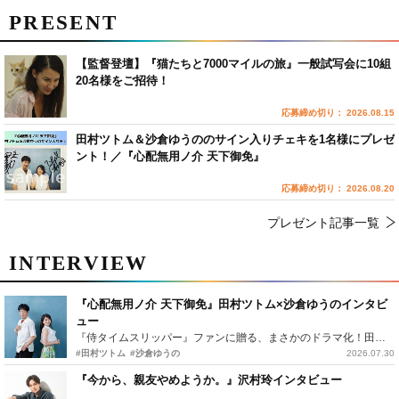
PRESENT
【監督登壇】『猫たちと7000マイルの旅』一般試写会に10組
20名様をご招待！
応募締め切り： 2026.08.15
田村ツトム＆沙倉ゆうののサイン入りチェキを1名様にプレゼ
ント！／『心配無用ノ介 天下御免』
応募締め切り： 2026.08.20
プレゼント記事一覧
INTERVIEW
『心配無用ノ介 天下御免』田村ツトム×沙倉ゆうのインタビ
ュー
『侍タイムスリッパー』ファンに贈る、まさかのドラマ化！田村ツトム×沙倉ゆうのが語る『心配無用ノ介』撮影秘話
#田村ツトム
#沙倉ゆうの
2026.07.30
『今から、親友やめようか。』沢村玲インタビュー