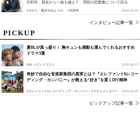
沢村玲、親友から一線を越えて…理想の恋愛像について語る
#今から、親友やめようか。
#沢村玲
2026.06.20
インタビュー記事一覧
PICKUP
夏BLが真っ盛り！ 胸キュンも感動も運んでくれるおすすめ
ドラマ3選
#BL
#コントラスト
2026.08.07
奇妙で自由な音楽家集団の真実とは？『エレファント6レコー
ディング・カンパニー』が教える“好き”を貫くDIY精神
#エレファント6レコーディング・カンパニー
#ドキュメンタリー
2026.08.05
ピックアップ記事一覧