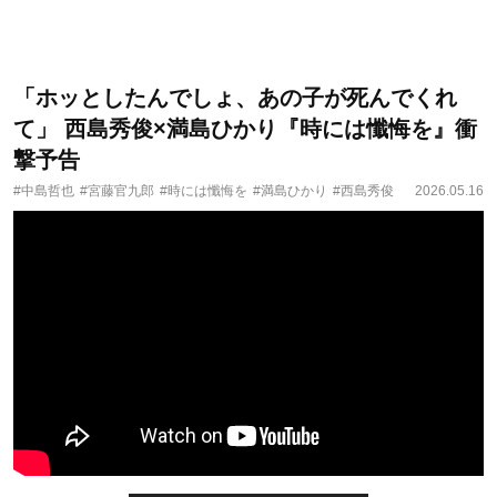
「ホッとしたんでしょ、あの子が死んでくれ
て」 西島秀俊×満島ひかり『時には懺悔を』衝
撃予告
#中島哲也
#宮藤官九郎
#時には懺悔を
#満島ひかり
#西島秀俊
2026.05.16