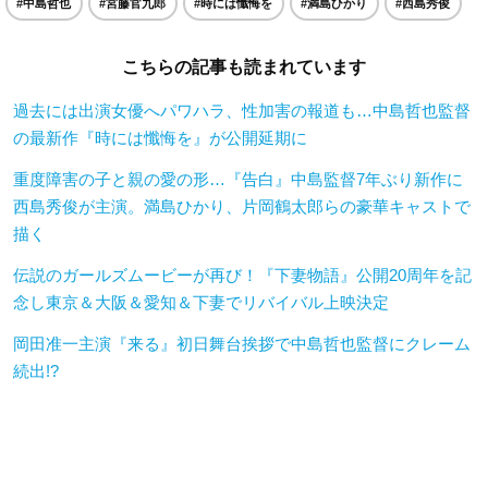
#中島哲也
#宮藤官九郎
#時には懺悔を
#満島ひかり
#西島秀俊
こちらの記事も読まれています
過去には出演女優へパワハラ、性加害の報道も…中島哲也監督
の最新作『時には懺悔を』が公開延期に
重度障害の子と親の愛の形…『告白』中島監督7年ぶり新作に
⻄島秀俊が主演。満島ひかり、片岡鶴太郎らの豪華キャストで
描く
伝説のガールズムービーが再び！『下妻物語』公開20周年を記
念し東京＆大阪＆愛知＆下妻でリバイバル上映決定
岡田准一主演『来る』初日舞台挨拶で中島哲也監督にクレーム
続出!?