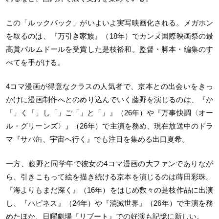
この「ルックバック」がいよいよ実写映画化される。メガホン
を取るのは、『万引き家族』（18年）でカンヌ国際映画祭の最
高賞パルムドールを受賞した是枝裕和。監督・脚本・編集のす
べてを手がける。
4コマ漫画が得意なクラスの人気者で、京本との出会いをきっ
かけに漫画制作へとのめり込んでいく藤野を演じるのは、『か
「」く「」し「」ご「」と「」』（26年）や『万事快調〈オー
ル・グリーンズ〉』（26年）で主演を務め、現在放送中のドラ
マ『サバ缶、宇宙へ行く』でも注目を集める出口夏希。
一方、藤野と同学年で彼女の4コマ漫画の大ファンでありなが
ら、引きこもって絵を描き続ける京本を演じるのは蒔田彩珠。
『海よりもまだ深く』（16年）をはじめ数々の是枝作品に出演
し、『ハピネス』（24年）や『消滅世界』（26年）で主演を務
めたほか、日曜劇場『リブート』での好演も記憶に新しい。