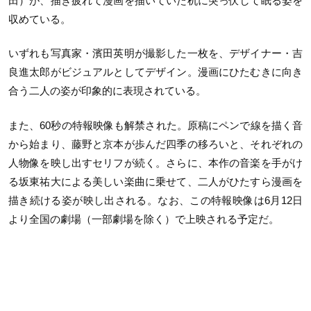
田）が、描き疲れて漫画を描いていた机に突っ伏して眠る姿を
収めている。
いずれも写真家・濱田英明が撮影した一枚を、デザイナー・吉
良進太郎がビジュアルとしてデザイン。漫画にひたむきに向き
合う二人の姿が印象的に表現されている。
また、60秒の特報映像も解禁された。原稿にペンで線を描く音
から始まり、藤野と京本が歩んだ四季の移ろいと、それぞれの
人物像を映し出すセリフが続く。さらに、本作の音楽を手がけ
る坂東祐大による美しい楽曲に乗せて、二人がひたすら漫画を
描き続ける姿が映し出される。なお、この特報映像は6月12日
より全国の劇場（一部劇場を除く）で上映される予定だ。