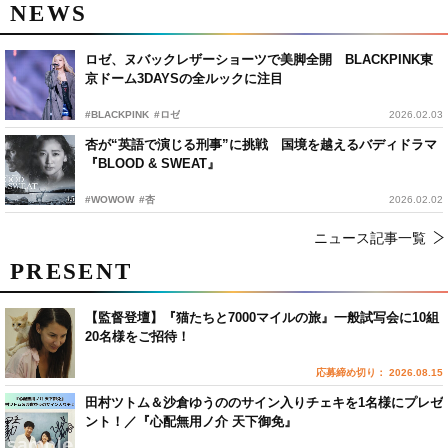
NEWS
ロゼ、ヌバックレザーショーツで美脚全開 BLACKPINK東
京ドーム3DAYSの全ルックに注目
#BLACKPINK
#ロゼ
2026.02.03
杏が“英語で演じる刑事”に挑戦 国境を越えるバディドラマ
『BLOOD & SWEAT』
#WOWOW
#杏
2026.02.02
ニュース記事一覧
PRESENT
【監督登壇】『猫たちと7000マイルの旅』一般試写会に10組
20名様をご招待！
応募締め切り： 2026.08.15
田村ツトム＆沙倉ゆうののサイン入りチェキを1名様にプレゼ
ント！／『心配無用ノ介 天下御免』