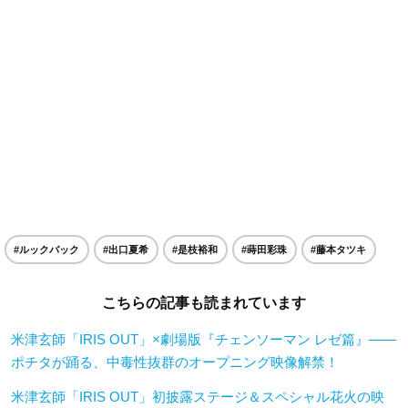
#ルックバック
#出口夏希
#是枝裕和
#蒔田彩珠
#藤本タツキ
こちらの記事も読まれています
米津玄師「IRIS OUT」×劇場版『チェンソーマン レゼ篇』——
ポチタが踊る、中毒性抜群のオープニング映像解禁！
米津玄師「IRIS OUT」初披露ステージ＆スペシャル花火の映