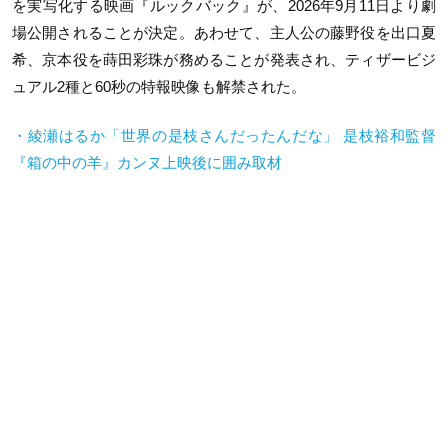
を実写化する映画『ルックバック』が、2026年9月11日より劇
場公開されることが決定。あわせて、主人公の藤野役を出口夏
希、京本役を蒔田彩珠が務めることが発表され、ティザービジ
ュアル2種と60秒の特報映像も解禁された。
・綾瀬はるか「世界の是枝さんだったんだな」 是枝裕和監督
『箱の中の羊』カンヌ上映後に囲み取材