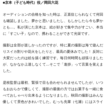
■京本（子ども時代）役／岡田六花
オーディションの合格を知った時は、正直信じられなくて何回
も確認しました。夢かと思いましたし、もしかしたら今も夢か
とも…。私が演じた京本は、絵が好きで集中力がすごい、本当
に「すごい子」なので、携わることができて光栄です。
撮影は全部が楽しかったのですが、特に夏の撮影は海で遊んだ
りスイカ割りや花火をしたりと、最高の夏休みでした！ 反対に
大変だったのは絵を描く練習です。毎日何時間も頑張りました
が、なかなか上達しなくて…そこで「進捗」って言葉を覚えま
した。
是枝監督は最初、緊張で目も合わせられませんでしたが、いつ
もおおらかで優しくて、撮影の最後の方ではお菓子を一緒に食
べておしゃべり出来るようになりました。秋田の撮影はみんな
優しくて景色がきれいでした。むっち先輩（七瀬）にはスライ