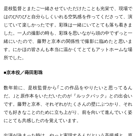
是枝監督とまたご一緒させていただけたことも光栄で、現場で
はのびのびと自分らしくいれる空気感を作ってくださって、演
じていて楽しかったです。彩珠は一緒にいてとても落ち着きま
した。一人の撮影の時も、彩珠を思いながら頭の中でずっと一
緒にいたので、藤野と京本の関係性で撮影に臨めたと思いま
す。にかほの皆さんも本当に温かくてとてもアットホームな場
所でした。
■京本役／蒔田彩珠
数年前に、是枝監督から｢この作品をやりたいと思ってるん
だ。｣と原作本をいただいたのが『ルックバック』との出会い
です。藤野と京本、それぞれがたくさんの壁にぶつかり、それ
でも好きなことのために立ち上がり、前を向いて進んでいく姿
にとても共感したのを覚えています。
出演が決まった時は、やっと実現するんだという高揚感と、原