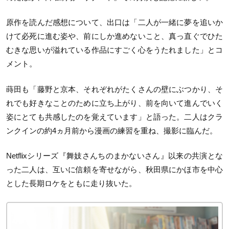
原作を読んだ感想について、出口は「二人が一緒に夢を追いか
けて必死に進む姿や、前にしか進めないこと、真っ直ぐでひた
むきな思いが溢れている作品にすごく心をうたれました」とコ
メント。
蒔田も「藤野と京本、それぞれがたくさんの壁にぶつかり、そ
れでも好きなことのために立ち上がり、前を向いて進んでいく
姿にとても共感したのを覚えています」と語った。二人はクラ
ンクインの約4ヵ月前から漫画の練習を重ね、撮影に臨んだ。
Netflixシリーズ『舞妓さんちのまかないさん』以来の共演とな
った二人は、互いに信頼を寄せながら、秋田県にかほ市を中心
とした長期ロケをともに走り抜いた。