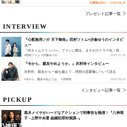
応募締め切り： 2026.08.20
プレゼント記事一覧
INTERVIEW
『心配無用ノ介 天下御免』田村ツトム×沙倉ゆうのインタビ
ュー
『侍タイムスリッパー』ファンに贈る、まさかのドラマ化！田村ツトム×沙倉ゆうのが語る『心配無用ノ介』撮影秘話
#田村ツトム
#沙倉ゆうの
2026.07.30
『今から、親友やめようか。』沢村玲インタビュー
沢村玲、親友から一線を越えて…理想の恋愛像について語る
#今から、親友やめようか。
#沢村玲
2026.06.20
インタビュー記事一覧
PICKUP
黒木メイサがハードなアクションで刑事役を熱演！『八神瑛
子 –上野中央署 組織犯罪対策課–』