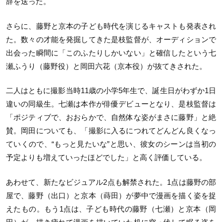
辞を送った。
さらに、藤野と京本の子ども時代を演じるキャストも発表され
た。数々の才能を発掘してきた是枝監督が、オーディションで
出会った瞬間に「このふたりしかいない」と確信したという七
瀬ふうり（藤野役）と岡田六花（京本役）が抜てきされた。
二人はともに撮影当時11歳の小学5年生で、誕生日がわずか1日
違いの同級生。七瀬は本作が俳優デビューとなり、是枝監督は
「ポジティブで、おおらかで、自然体な姿がまさに藤野」と絶
賛。岡田についても、「撮影に入るにつれてどんどん良くなっ
ていくので、“もっと見たいな”と思い、彼女のシーンは当初の
予定よりも増えていったほどでした」と高く評価している。
あわせて、新たなビジュアル2点も解禁された。1点は藤野の部
屋で、藤野（出口）と京本（蒔田）が夢中で漫画を描く姿を捉
えたもの。もう1点は、子ども時代の藤野（七瀬）と京本（岡