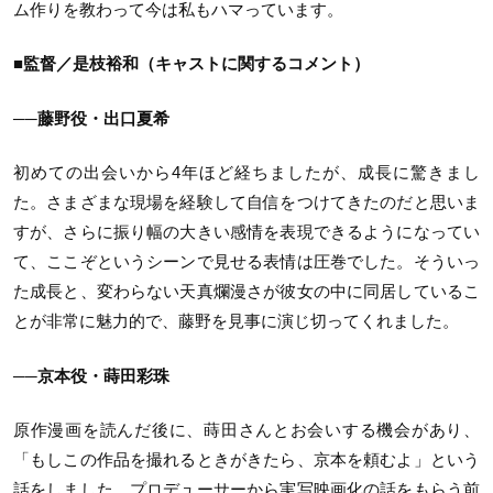
ム作りを教わって今は私もハマっています。
■監督／是枝裕和（キャストに関するコメント）
──藤野役・出口夏希
初めての出会いから4年ほど経ちましたが、成長に驚きまし
た。さまざまな現場を経験して自信をつけてきたのだと思いま
すが、さらに振り幅の大きい感情を表現できるようになってい
て、ここぞというシーンで見せる表情は圧巻でした。そういっ
た成長と、変わらない天真爛漫さが彼女の中に同居しているこ
とが非常に魅力的で、藤野を見事に演じ切ってくれました。
──京本役・蒔田彩珠
原作漫画を読んだ後に、蒔田さんとお会いする機会があり、
「もしこの作品を撮れるときがきたら、京本を頼むよ」という
話をしました。プロデューサーから実写映画化の話をもらう前