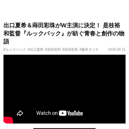
出口夏希＆蒔田彩珠がW主演に決定！ 是枝裕
和監督『ルックバック』が紡ぐ青春と創作の物
語
#ルックバック
#出口夏希
#是枝裕和
#蒔田彩珠
#藤本タツキ
2026.06.11