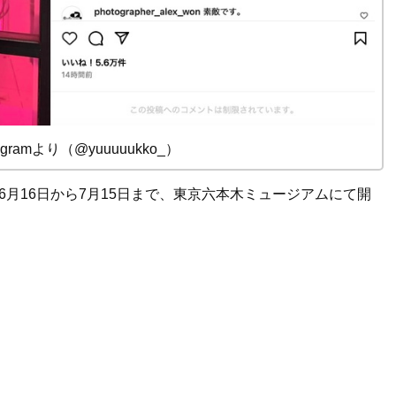
gramより（@yuuuuukko_）
6
月
16
日から
7
月
15
日まで、東京六本木ミュージアムにて開