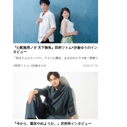
『心配無用ノ介 天下御免』田村ツトム×沙倉ゆうのイン
タビュー
『侍タイムスリッパー』ファンに贈る、まさかのドラマ化！田村ツトム×沙倉ゆうのが語
#田村ツトム
#沙倉ゆうの
2026.07.30
『今から、親友やめようか。』沢村玲インタビュー