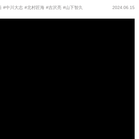
語
#中川大志
#北村匠海
#吉沢亮
#山下智久
2024.06.15