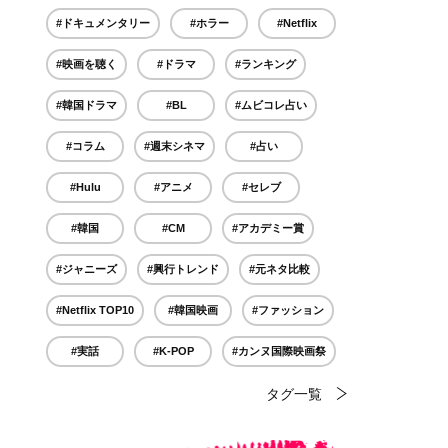
#ドキュメンタリー
#ホラー
#Netflix
#映画を聴く
#ドラマ
#ランキング
#韓国ドラマ
#BL
#ムビコレ占い
#コラム
#週末シネマ
#占い
#Hulu
#アニメ
#セレブ
#韓国
#CM
#アカデミー賞
#ジャニーズ
#興行トレンド
#元ネタ比較
#Netflix TOP10
#韓国映画
#ファッション
#実話
#K-POP
#カンヌ国際映画祭
タグ一覧