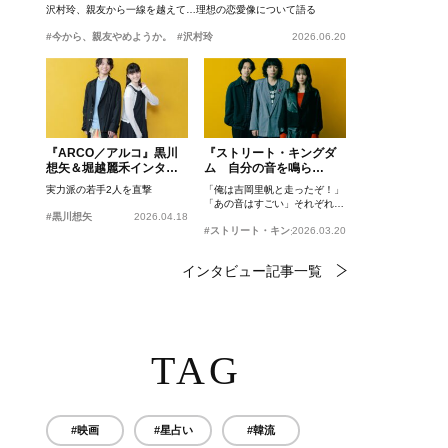
沢村玲、親友から一線を越えて…理想の恋愛像について語る
#今から、親友やめようか。
#沢村玲
2026.06.20
『ARCO／アルコ』黒川
『ストリート・キングダ
想矢＆堀越麗禾インタビ
ム 自分の音を鳴ら
ュー
せ。』峯田和伸、若葉竜
実力派の若手2人を直撃
「俺は吉岡里帆と走ったぞ！」
也、吉岡里帆インタビュ
「あの音はすごい」それぞれの
ー
#黒川想矢
2026.04.18
忘れがたいシーンとは？
#ストリート・キングダム 自分の音を鳴らせ。
2026.03.20
インタビュー記事一覧
TAG
#映画
#星占い
#韓流