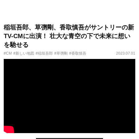
稲垣吾郎、草彅剛、香取慎吾がサントリーの新
TV-CMに出演！ 壮大な青空の下で未来に想い
を馳せる
#CM
#新しい地図
#稲垣吾郎
#草彅剛
#香取慎吾
2023.07.01