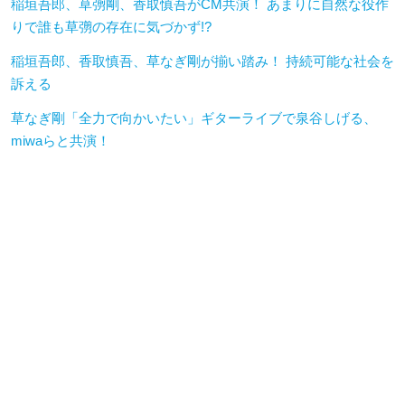
稲垣吾郎、草彅剛、香取慎吾がCM共演！ あまりに自然な役作
りで誰も草彅の存在に気づかず!?
稲垣吾郎、香取慎吾、草なぎ剛が揃い踏み！ 持続可能な社会を
訴える
草なぎ剛「全力で向かいたい」ギターライブで泉谷しげる、
miwaらと共演！