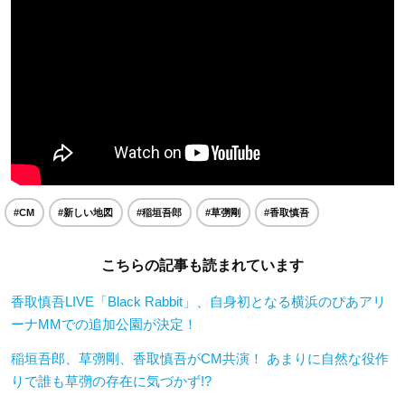
#CM
#新しい地図
#稲垣吾郎
#草彅剛
#香取慎吾
こちらの記事も読まれています
香取慎吾LIVE「Black Rabbit」、自身初となる横浜のぴあアリ
ーナMMでの追加公園が決定！
稲垣吾郎、草彅剛、香取慎吾がCM共演！ あまりに自然な役作
りで誰も草彅の存在に気づかず!?