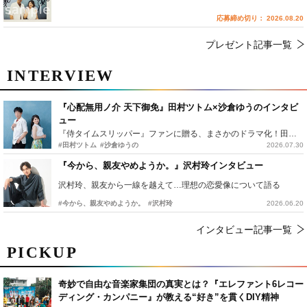
応募締め切り： 2026.08.20
プレゼント記事一覧
INTERVIEW
『心配無用ノ介 天下御免』田村ツトム×沙倉ゆうのインタビ
ュー
『侍タイムスリッパー』ファンに贈る、まさかのドラマ化！田村ツトム×沙倉ゆうのが語る『心配無用ノ介』撮影秘話
#田村ツトム
#沙倉ゆうの
2026.07.30
『今から、親友やめようか。』沢村玲インタビュー
沢村玲、親友から一線を越えて…理想の恋愛像について語る
#今から、親友やめようか。
#沢村玲
2026.06.20
インタビュー記事一覧
PICKUP
奇妙で自由な音楽家集団の真実とは？『エレファント6レコー
ディング・カンパニー』が教える“好き”を貫くDIY精神