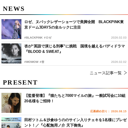
NEWS
ロゼ、ヌバックレザーショーツで美脚全開 BLACKPINK東
京ドーム3DAYSの全ルックに注目
#BLACKPINK
#ロゼ
2026.02.03
杏が“英語で演じる刑事”に挑戦 国境を越えるバディドラマ
『BLOOD & SWEAT』
#WOWOW
#杏
2026.02.02
ニュース記事一覧
PRESENT
【監督登壇】『猫たちと7000マイルの旅』一般試写会に10組
20名様をご招待！
応募締め切り： 2026.08.15
田村ツトム＆沙倉ゆうののサイン入りチェキを1名様にプレゼ
ント！／『心配無用ノ介 天下御免』