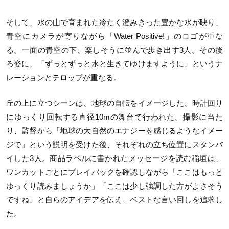
そして、水の山で育まれた冷たく澄みきった豊かな水が映り、
青空にカメラが寄りながら「Water Positive!」のロゴが重な
る。一面の青空の下、楽しそうに並んで歩き出す3人。その後
ろ姿に、「ずっとずっと水と生きてゆけますように」というナ
レーションとテロップが重なる。
丘の上に立つシーンは、地球の自転をイメージした、時計回り
にゆっくり回転する直径10mの舞台で行われた。撮影に当た
り、監督から「地球の大自然のエナジーを感じるようなイメー
ジで」という説明を受けた後、それぞれの立ち位置にスタンバ
イした3人。商品ラベルに書かれたメッセージを読む稲垣は、
ワンカットごとにプレイバックを確認しながら「ここはもっと
ゆっくり読みましょうか」「ここは少し強調した方がよさそう
ですね」と自らのアイデアを伝え、ベストな言い回しを追求し
た。