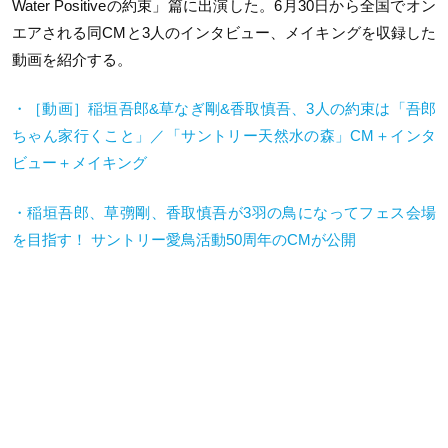
Water Positiveの約束」篇に出演した。6月30日から全国でオン
エアされる同CMと3人のインタビュー、メイキングを収録した
動画を紹介する。
・［動画］稲垣吾郎&草なぎ剛&香取慎吾、3人の約束は「吾郎
ちゃん家行くこと」／「サントリー天然水の森」CM＋インタ
ビュー＋メイキング
・稲垣吾郎、草彅剛、香取慎吾が3羽の鳥になってフェス会場
を目指す！ サントリー愛鳥活動50周年のCMが公開