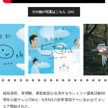
その他の写真はこちら（24）
稲垣吾郎、草彅剛、香取慎吾が出演するサントリー愛鳥活動
50
周年の新テレビ
CM
が、
6
月
5
日の世界環境デーに合わせてオン
エア開始された。