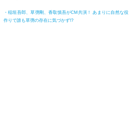
・稲垣吾郎、草彅剛、香取慎吾が
CM
共演！ あまりに自然な役
作りで誰も草彅の存在に気づかず
!?