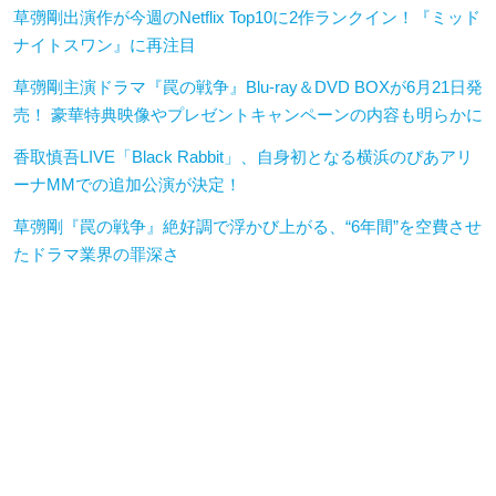
草彅剛出演作が今週のNetflix Top10に2作ランクイン！『ミッド
ナイトスワン』に再注目
草彅剛主演ドラマ『罠の戦争』Blu-ray＆DVD BOXが6月21日発
売！ 豪華特典映像やプレゼントキャンペーンの内容も明らかに
香取慎吾LIVE「Black Rabbit」、自身初となる横浜のぴあアリ
ーナMMでの追加公演が決定！
草彅剛『罠の戦争』絶好調で浮かび上がる、“6年間”を空費させ
たドラマ業界の罪深さ