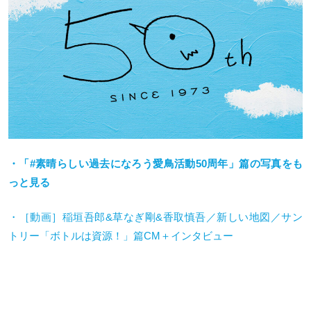
・「#素晴らしい過去になろう愛鳥活動50周年」篇の写真をも
っと見る
・［動画］稲垣吾郎
&
草なぎ剛
&
香取慎吾／新しい地図／サン
トリー「ボトルは資源！」篇
CM
＋インタビュー