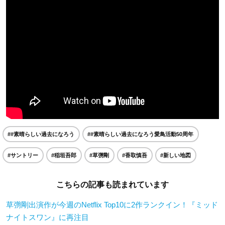
##素晴らしい過去になろう
##素晴らしい過去になろう愛鳥活動50周年
#サントリー
#稲垣吾郎
#草彅剛
#香取慎吾
#新しい地図
こちらの記事も読まれています
草彅剛出演作が今週のNetflix Top10に2作ランクイン！『ミッド
ナイトスワン』に再注目