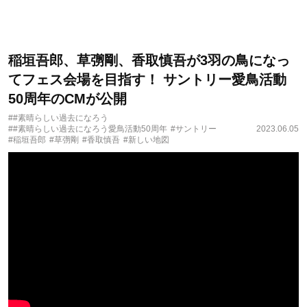
稲垣吾郎、草彅剛、香取慎吾が3羽の鳥になっ
てフェス会場を目指す！ サントリー愛鳥活動
50周年のCMが公開
##素晴らしい過去になろう
##素晴らしい過去になろう愛鳥活動50周年
#サントリー
2023.06.05
#稲垣吾郎
#草彅剛
#香取慎吾
#新しい地図