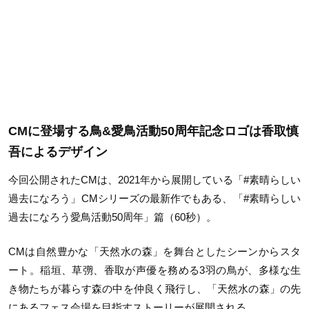
CMに登場する鳥&愛鳥活動50周年記念ロゴは香取慎
吾によるデザイン
今回公開された
CM
は、
2021
年から展開している「
#
素晴らしい
過去になろう」
CM
シリーズの最新作でもある、「
#
素晴らしい
過去になろう愛鳥活動
50
周年」篇（
60
秒）。
CM
は自然豊かな「天然水の森」を舞台としたシーンからスタ
ート。稲垣、草彅、香取が声優を務める
3
羽の鳥が、多様な生
き物たちが暮らす森の中を仲良く飛行し、「天然水の森」の先
にあるフェス会場を目指すストーリーが展開される。