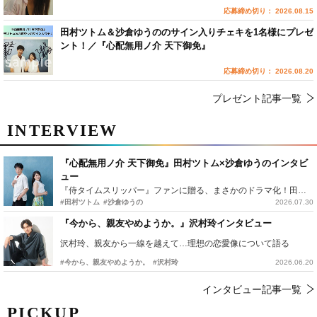
応募締め切り： 2026.08.15
田村ツトム＆沙倉ゆうののサイン入りチェキを1名様にプレゼ
ント！／『心配無用ノ介 天下御免』
応募締め切り： 2026.08.20
プレゼント記事一覧
INTERVIEW
『心配無用ノ介 天下御免』田村ツトム×沙倉ゆうのインタビ
ュー
『侍タイムスリッパー』ファンに贈る、まさかのドラマ化！田村ツトム×沙倉ゆうのが語る『心配無用ノ介』撮影秘話
#田村ツトム
#沙倉ゆうの
2026.07.30
『今から、親友やめようか。』沢村玲インタビュー
沢村玲、親友から一線を越えて…理想の恋愛像について語る
#今から、親友やめようか。
#沢村玲
2026.06.20
インタビュー記事一覧
PICKUP