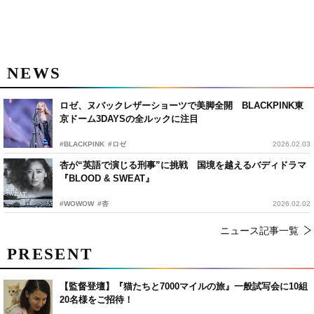
NEWS
ロゼ、ヌバックレザーショーツで美脚全開 BLACKPINK東
京ドーム3DAYSの全ルックに注目
#BLACKPINK
#ロゼ
2026.02.03
杏が“英語で演じる刑事”に挑戦 国境を越えるバディドラマ
『BLOOD & SWEAT』
#WOWOW
#杏
2026.02.02
ニュース記事一覧
PRESENT
【監督登壇】『猫たちと7000マイルの旅』一般試写会に10組
20名様をご招待！