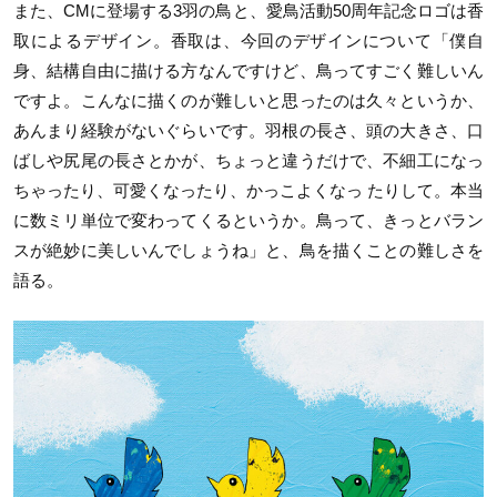
また、
CM
に登場する
3
羽の鳥と、愛鳥活動
50
周年記念ロゴは香
取によるデザイン。香取は、今回のデザインについて「僕自
身、結構自由に描ける方なんですけど、鳥ってすごく難しいん
ですよ。こんなに描くのが難しいと思ったのは久々というか、
あんまり経験がないぐらいです。羽根の長さ、頭の大きさ、口
ばしや尻尾の長さとかが、ちょっと違うだけで、不細工になっ
ちゃったり、可愛くなったり、かっこよくなっ たりして。本当
に数ミリ単位で変わってくるというか。鳥って、きっとバラン
スが絶妙に美しいんでしょうね」と、鳥を描くことの難しさを
語る。