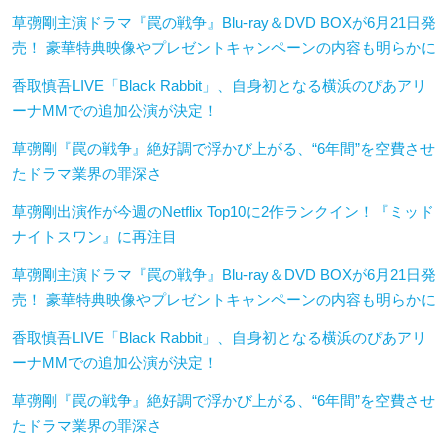
草彅剛主演ドラマ『罠の戦争』Blu-ray＆DVD BOXが6月21日発
売！ 豪華特典映像やプレゼントキャンペーンの内容も明らかに
香取慎吾LIVE「Black Rabbit」、自身初となる横浜のぴあアリ
ーナMMでの追加公演が決定！
草彅剛『罠の戦争』絶好調で浮かび上がる、“6年間”を空費させ
たドラマ業界の罪深さ
草彅剛出演作が今週のNetflix Top10に2作ランクイン！『ミッド
ナイトスワン』に再注目
草彅剛主演ドラマ『罠の戦争』Blu-ray＆DVD BOXが6月21日発
売！ 豪華特典映像やプレゼントキャンペーンの内容も明らかに
香取慎吾LIVE「Black Rabbit」、自身初となる横浜のぴあアリ
ーナMMでの追加公演が決定！
草彅剛『罠の戦争』絶好調で浮かび上がる、“6年間”を空費させ
たドラマ業界の罪深さ