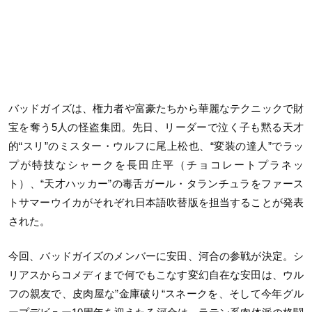
バッドガイズは、権力者や富豪たちから華麗なテクニックで財
宝を奪う5人の怪盗集団。先日、リーダーで泣く子も黙る天才
的“スリ”のミスター・ウルフに尾上松也、“変装の達人”でラッ
プが特技なシャークを長田庄平（チョコレートプラネッ
ト）、“天才ハッカー”の毒舌ガール・タランチュラをファース
トサマーウイカがそれぞれ日本語吹替版を担当することが発表
された。
今回、バッドガイズのメンバーに安田、河合の参戦が決定。シ
リアスからコメディまで何でもこなす変幻自在な安田は、ウル
フの親友で、皮肉屋な”金庫破り“スネークを、そして今年グル