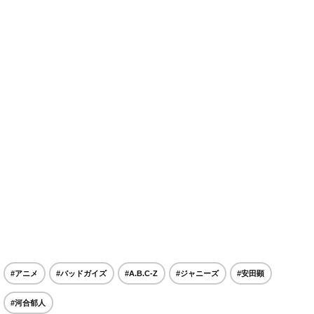
#アニメ
#バッドガイズ
#A.B.C-Z
#ジャニーズ
#安田顕
#河合郁人