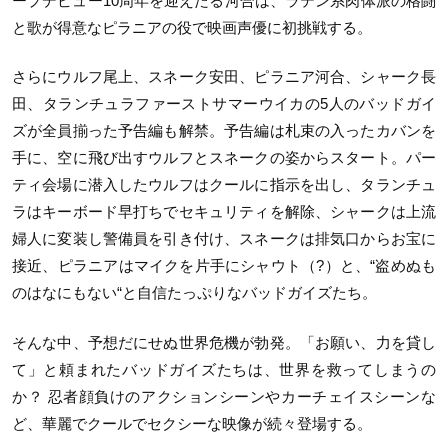
ープデビュー10周年を迎えたる河合は、ラテン系肉体派の格闘
と歌が得意なピラニアの役で映画声優に初挑戦する。
さらにウルフ尾上、スネーク安田、ピラニア河合、シャーク長
田、タランチュラファーストサマーウイカの5人のバッドガイ
ズが全員揃った予告編も解禁。予告編は札束の入ったカバンを
手に、空に飛び出すウルフとスネークの姿からスタート。パー
ティ会場に潜入したウルフはクールに指示を出し、タランチュ
ラはキーボード早打ちでセキュリティを解除、シャークは上流
婦人に変装し警備員を引き付け、スネークは排気口からお宝に
接近、ピラニアはマイクを片手にシャウト（?）と、“盗めぬも
のはなにもない“と自信たっぷりなバッドガイズたち。
そんな中、予想だにせぬ世界危機が勃発。「お願い、力を貸し
て」と頼まれたバッドガイズたちは、世界を救ってしまうの
か？ 忍者顔負けのアクションシーンやカーチェイスシーンな
ど、華麗でクールでセクシーな映像が続々登場する。