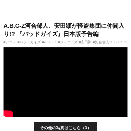
A.B.C-Z河合郁人、安田顕が怪盗集団に仲間入
り!? 『バッドガイズ』日本版予告編
#アニメ
#バッドガイズ
#A.B.C-Z
#ジャニーズ
#安田顕
#河合郁人
2022.06.29
その他の写真はこちら（3）