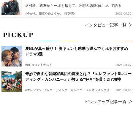
沢村玲、親友から一線を越えて…理想の恋愛像について語る
#今から、親友やめようか。
#沢村玲
2026.06.20
インタビュー記事一覧
PICKUP
夏BLが真っ盛り！ 胸キュンも感動も運んでくれるおすすめ
ドラマ3選
#BL
#コントラスト
2026.08.07
奇妙で自由な音楽家集団の真実とは？『エレファント6レコー
ディング・カンパニー』が教える“好き”を貫くDIY精神
#エレファント6レコーディング・カンパニー
#ドキュメンタリー
2026.08.05
ピックアップ記事一覧