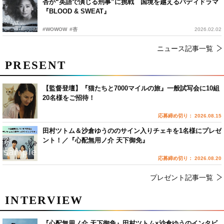
杏が“英語で演じる刑事”に挑戦 国境を越えるバディドラマ
『BLOOD & SWEAT』
#WOWOW
#杏
2026.02.02
ニュース記事一覧
PRESENT
【監督登壇】『猫たちと7000マイルの旅』一般試写会に10組
20名様をご招待！
応募締め切り： 2026.08.15
田村ツトム＆沙倉ゆうののサイン入りチェキを1名様にプレゼ
ント！／『心配無用ノ介 天下御免』
応募締め切り： 2026.08.20
プレゼント記事一覧
INTERVIEW
『心配無用ノ介 天下御免』田村ツトム×沙倉ゆうのインタビ