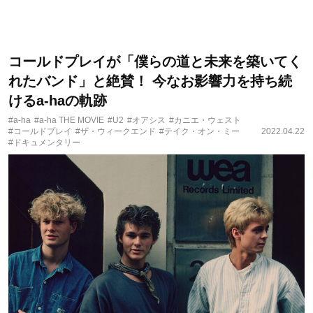
コールドプレイが「僕らの道と未来を築いてく
れたバンド」と絶賛！ 今なお影響力を持ち続
けるa-haの軌跡
#a-ha
#a-ha THE MOVIE
#U2
#オアシス
#カニエ・ウェスト
#コールドプレイ
#ザ・ウィークエンド
#テイク・オン・ミー
2022.04.22
#ドキュメンタリー