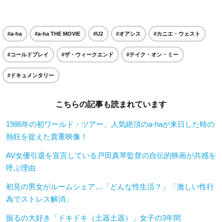
#a-ha
#a-ha THE MOVIE
#U2
#オアシス
#カニエ・ウェスト
#コールドプレイ
#ザ・ウィークエンド
#テイク・オン・ミー
#ドキュメンタリー
こちらの記事も読まれています
1986年の初ワールド・ツアー、人気絶頂のa-haが来日した時の
熱狂を捉えた貴重映像！
AV女優引退を宣言している戸田真琴監督の自伝的映画が共感を
呼ぶ理由
初見の男女がルームシェア…「どんな性生活？」「激しい性行
為でストレス解消」
掘るの大好き「ドキドキ（土器土器）」女子の3年間