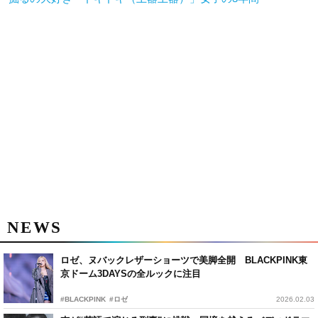
NEWS
ロゼ、ヌバックレザーショーツで美脚全開 BLACKPINK東
京ドーム3DAYSの全ルックに注目
#BLACKPINK
#ロゼ
2026.02.03