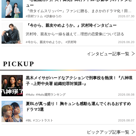
ュー
『侍タイムスリッパー』ファンに贈る、まさかのドラマ化！田村ツトム×沙倉ゆうのが語る『心配無用ノ介』撮影秘話
#田村ツトム
#沙倉ゆうの
2026.07.30
『今から、親友やめようか。』沢村玲インタビュー
沢村玲、親友から一線を越えて…理想の恋愛像について語る
#今から、親友やめようか。
#沢村玲
2026.06.20
インタビュー記事一覧
PICKUP
黒木メイサがハードなアクションで刑事役を熱演！『八神瑛
子 –上野中央署 組織犯罪対策課–』
#Hulu
#Hulu週間ランキング
2026.08.08
夏BLが真っ盛り！ 胸キュンも感動も運んでくれるおすすめ
ドラマ3選
#BL
#コントラスト
2026.08.07
ピックアップ記事一覧