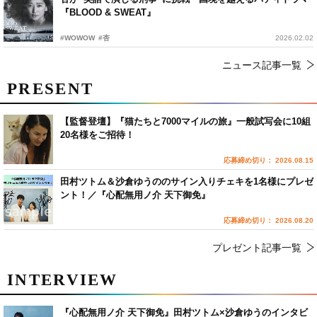
『BLOOD & SWEAT』
#WOWOW
#杏
2026.02.02
ニュース記事一覧
PRESENT
【監督登壇】『猫たちと7000マイルの旅』一般試写会に10組
20名様をご招待！
応募締め切り： 2026.08.15
田村ツトム＆沙倉ゆうののサイン入りチェキを1名様にプレゼ
ント！／『心配無用ノ介 天下御免』
応募締め切り： 2026.08.20
プレゼント記事一覧
INTERVIEW
『心配無用ノ介 天下御免』田村ツトム×沙倉ゆうのインタビ