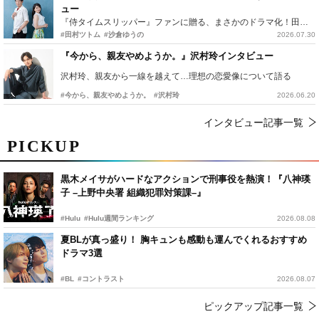
ュー
『侍タイムスリッパー』ファンに贈る、まさかのドラマ化！田村ツトム×沙倉ゆうのが語る『心配無用ノ介』撮影秘話
#田村ツトム
#沙倉ゆうの
2026.07.30
『今から、親友やめようか。』沢村玲インタビュー
沢村玲、親友から一線を越えて…理想の恋愛像について語る
#今から、親友やめようか。
#沢村玲
2026.06.20
インタビュー記事一覧
PICKUP
黒木メイサがハードなアクションで刑事役を熱演！『八神瑛
子 –上野中央署 組織犯罪対策課–』
#Hulu
#Hulu週間ランキング
2026.08.08
夏BLが真っ盛り！ 胸キュンも感動も運んでくれるおすすめ
ドラマ3選
#BL
#コントラスト
2026.08.07
ピックアップ記事一覧