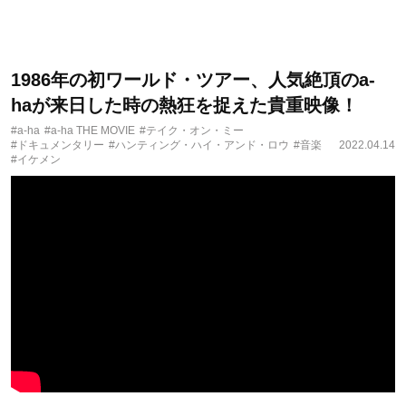
1986年の初ワールド・ツアー、人気絶頂のa-
haが来日した時の熱狂を捉えた貴重映像！
#a-ha
#a-ha THE MOVIE
#テイク・オン・ミー
#ドキュメンタリー
#ハンティング・ハイ・アンド・ロウ
#音楽
2022.04.14
#イケメン