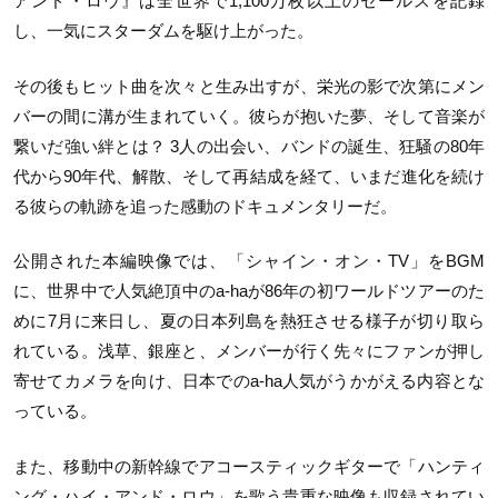
アンド・ロウ』は全世界で1,100万枚以上のセールスを記録
し、一気にスターダムを駆け上がった。
その後もヒット曲を次々と生み出すが、栄光の影で次第にメン
バーの間に溝が生まれていく。彼らが抱いた夢、そして音楽が
繋いだ強い絆とは？ 3人の出会い、バンドの誕生、狂騒の80年
代から90年代、解散、そして再結成を経て、いまだ進化を続け
る彼らの軌跡を追った感動のドキュメンタリーだ。
公開された本編映像では、「シャイン・オン・TV」をBGM
に、世界中で人気絶頂中のa-haが86年の初ワールドツアーのた
めに7月に来日し、夏の日本列島を熱狂させる様子が切り取ら
れている。浅草、銀座と、メンバーが行く先々にファンが押し
寄せてカメラを向け、日本でのa-ha人気がうかがえる内容とな
っている。
また、移動中の新幹線でアコースティックギターで「ハンティ
ング・ハイ・アンド・ロウ」を歌う貴重な映像も収録されてい