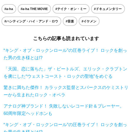
#a-ha
#a-ha THE MOVIE
#テイク・オン・ミー
#ドキュメンタリー
#ハンティング・ハイ・アンド・ロウ
#音楽
#イケメン
こちらの記事も読まれています
“キング・オブ・ロックンロール”の圧巻ライブ！ ロックを創っ
た男の生き様とは!?
「天国、恋に落ちた」ザ・ビートルズ、エリック・クラプトン
を虜にした“ウェストコースト・ロックの聖地”をめぐる
驚きに満ちた傑作！ カラックス監督とスパークスのケミストリ
ーから生まれたロック・オペラ
アナログ神ブランド！ 失敗しないレコード針＆プレーヤー。
60周年限定ヘッドホンも
“キング・オブ・ロックンロール”の圧巻ライブ！ ロックを創っ
た男の生き様とは!?