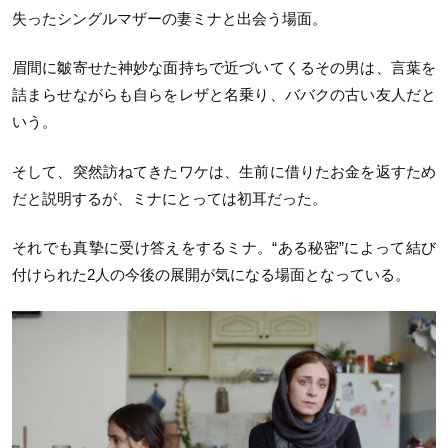
失ったシングルマザーの妻ミナと出会う場面。
眉間に皺寄せた神妙な面持ちで近づいてくるその男は、言葉を
詰まらせながらも自らをレザと名乗り、ババクの古い友人だと
いう。
そして、突然訪ねてきたワケは、生前に借りたお金を返すため
だと説明するが、ミナにとっては初耳だった。
それでも真摯に受け答えをするミナ。“ある秘密”によって結び
付けられた2人の今後の展開が気になる場面となっている。