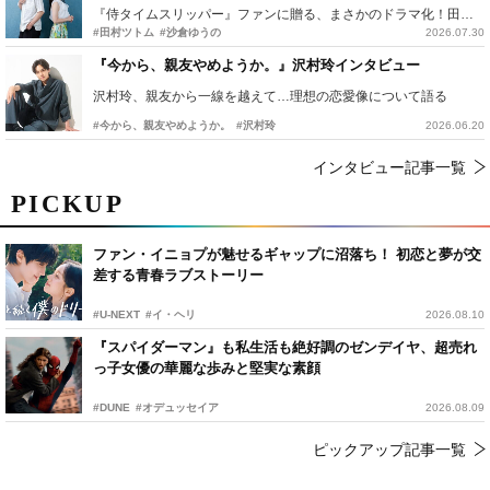
『侍タイムスリッパー』ファンに贈る、まさかのドラマ化！田村ツトム×沙倉ゆうのが語る『心配無用ノ介』撮影秘話
#田村ツトム
#沙倉ゆうの
2026.07.30
『今から、親友やめようか。』沢村玲インタビュー
沢村玲、親友から一線を越えて…理想の恋愛像について語る
#今から、親友やめようか。
#沢村玲
2026.06.20
インタビュー記事一覧
PICKUP
ファン・イニョプが魅せるギャップに沼落ち！ 初恋と夢が交
差する青春ラブストーリー
#U-NEXT
#イ・ヘリ
2026.08.10
『スパイダーマン』も私生活も絶好調のゼンデイヤ、超売れ
っ子女優の華麗な歩みと堅実な素顔
#DUNE
#オデュッセイア
2026.08.09
ピックアップ記事一覧