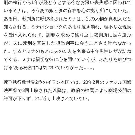
刑の執行から1年が経とうとする今なお深い喪失感に囚われて
いるミナは、ろうあの娘ビタの存在を心の拠り所にしていた。
ある日、裁判所に呼び出されたミナは、別の人物が真犯人だと
知らされる。ミナはショックのあまり泣き崩れ、理不尽な現実
を受け入れられず、謝罪を求めて繰り返し裁判所に足を運ぶ
が、夫に死刑を宣告した担当判事に会うことさえ叶わなかっ
た。するとミナのもとに夫の友人を名乗る中年男性レザが訪ね
てくる。ミナは親切な彼に心を開いていくが、ふたりを結びつ
ける“ある秘密”には気づいていなかった……。
死刑執行数世界2位のイラン本国では、20年2月のファジル国際
映画祭で3回上映された以降は、政府の検閲により劇場公開の
許可が下りず、2年近く上映されていない。