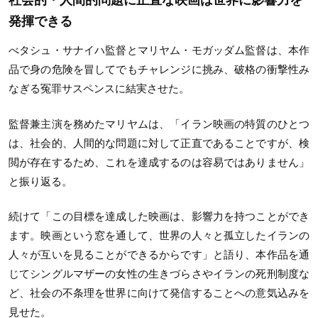
社会的・人間的問題に正直な映画は世界に影響力を
発揮できる
べタシュ・サナイハ監督とマリヤム・モガッダム監督は、本作
品で身の危険を冒してでもチャレンジに挑み、破格の衝撃性み
なぎる冤罪サスペンスに結実させた。
監督兼主演を務めたマリヤムは、「イラン映画の特質のひとつ
は、社会的、人間的な問題に対して正直であることですが、検
閲が存在するため、これを達成するのは容易ではありません」
と振り返る。
続けて「この目標を達成した映画は、影響力を持つことができ
ます。映画という窓を通して、世界の人々と孤立したイランの
人々が互いを見ることができるからです」と語り、本作品を通
じてシングルマザーの女性の生きづらさやイランの死刑制度な
ど、社会の不条理を世界に向けて発信することへの意気込みを
見せた。