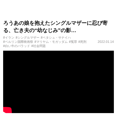
ろうあの娘を抱えたシングルマザーに忍び寄
る、亡き夫の“幼なじみ”の影…
#イラン
#シングルマザー
#ベタシュ・サナイハ
#ベルリン国際映画祭
#マリヤム・モガッダム
#冤罪
#死刑
2022.01.14
#白い牛のバラッド
#社会問題