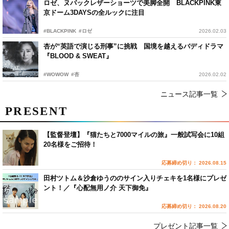
ロゼ、ヌバックレザーショーツで美脚全開 BLACKPINK東
京ドーム3DAYSの全ルックに注目
#BLACKPINK
#ロゼ
2026.02.03
杏が“英語で演じる刑事”に挑戦 国境を越えるバディドラマ
『BLOOD & SWEAT』
#WOWOW
#杏
2026.02.02
ニュース記事一覧
PRESENT
【監督登壇】『猫たちと7000マイルの旅』一般試写会に10組
20名様をご招待！
応募締め切り： 2026.08.15
田村ツトム＆沙倉ゆうののサイン入りチェキを1名様にプレゼ
ント！／『心配無用ノ介 天下御免』
応募締め切り： 2026.08.20
プレゼント記事一覧