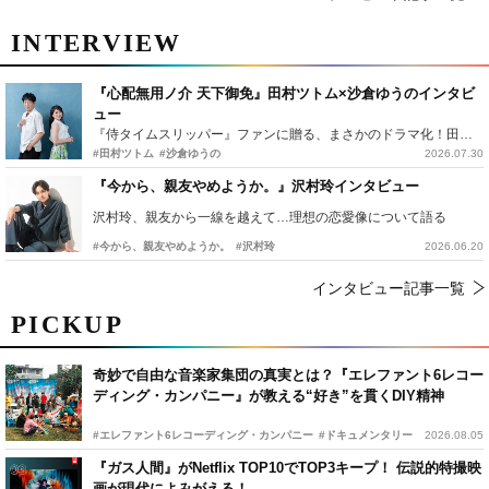
INTERVIEW
『心配無用ノ介 天下御免』田村ツトム×沙倉ゆうのインタビ
ュー
『侍タイムスリッパー』ファンに贈る、まさかのドラマ化！田村ツトム×沙倉ゆうのが語る『心配無用ノ介』撮影秘話
#田村ツトム
#沙倉ゆうの
2026.07.30
『今から、親友やめようか。』沢村玲インタビュー
沢村玲、親友から一線を越えて…理想の恋愛像について語る
#今から、親友やめようか。
#沢村玲
2026.06.20
インタビュー記事一覧
PICKUP
奇妙で自由な音楽家集団の真実とは？『エレファント6レコー
ディング・カンパニー』が教える“好き”を貫くDIY精神
#エレファント6レコーディング・カンパニー
#ドキュメンタリー
2026.08.05
『ガス人間』がNetflix TOP10でTOP3キープ！ 伝説的特撮映
画が現代によみがえる！