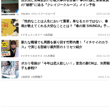
吉沢亮と宮﨑あおいが殺人事件を目撃!? 事件の謎と乗客乗員
の”秘密”に迫る『クレイジークルーズ』メイン予告
#Netflix
#クレイジークルーズ
2023.10.28
「性的なことは人生において重要」単なるエロではない、春
画が教えてくれる大切なこととは？『春の画 SHUNGA』予告
編
#ドキュメンタリー
#会田誠
2023.9.12
新たな職場でも周囲を振り回す竹野内豊！『イチケイのカラ
ス』で演じる型破り裁判官のトリセツ紹介
#イチケイのカラス
#八木勇征
2022.12.25
ポカリ母娘が「今年は恋人欲しい！」宣言の新CMは、矢野顕
子も参戦!?
#吉田羊
#矢野顕子
2022.1.11