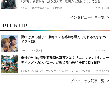
沢村玲、親友から一線を越えて…理想の恋愛像について語る
#今から、親友やめようか。
#沢村玲
2026.06.20
インタビュー記事一覧
PICKUP
夏BLが真っ盛り！ 胸キュンも感動も運んでくれるおすすめ
ドラマ3選
#BL
#コントラスト
2026.08.07
奇妙で自由な音楽家集団の真実とは？『エレファント6レコー
ディング・カンパニー』が教える“好き”を貫くDIY精神
#エレファント6レコーディング・カンパニー
#ドキュメンタリー
2026.08.05
ピックアップ記事一覧