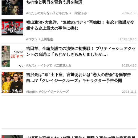
ちの命と明日を背負う男を熱演
#わたしの知らない子どもたち
#二階堂ふみ
2026.7.30
福山雅治×大泉洋、“無敵のバディ”再始動！ 初恋と陰謀が交
錯する史上最大の事件に挑む
#ロウン
#上川隆也
2025.10.30
吉田羊、全編英語での演技に初挑戦！ ブリティッシュアクセ
ントの台詞は「もどかしさもありましたが…」
#カズオ・イシグロ
#二階堂ふみ
2025.4.16
吉沢亮は”即”土下座、宮﨑あおいは”恋人の密会”を衝撃告
白…!?『クレイジークルーズ』キャラクター予告公開
#Netflix
#クレイジークルーズ
2023.11.8