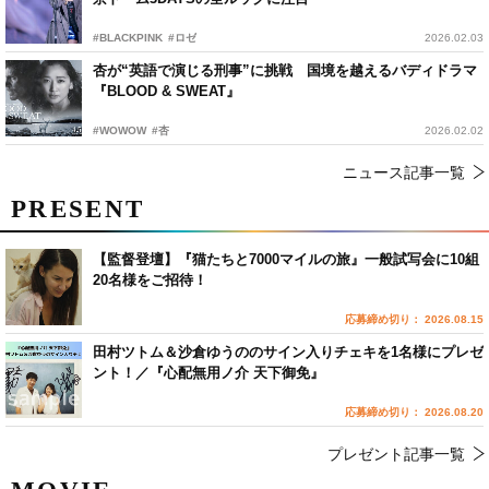
#BLACKPINK
#ロゼ
2026.02.03
杏が“英語で演じる刑事”に挑戦 国境を越えるバディドラマ
『BLOOD & SWEAT』
#WOWOW
#杏
2026.02.02
ニュース記事一覧
PRESENT
【監督登壇】『猫たちと7000マイルの旅』一般試写会に10組
20名様をご招待！
応募締め切り： 2026.08.15
田村ツトム＆沙倉ゆうののサイン入りチェキを1名様にプレゼ
ント！／『心配無用ノ介 天下御免』
応募締め切り： 2026.08.20
プレゼント記事一覧