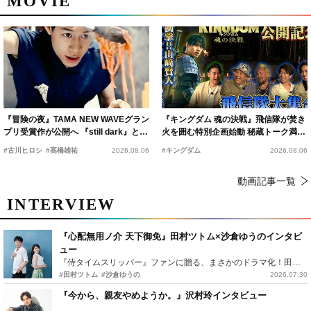
MOVIE
『冒険の夜』TAMA NEW WAVEグラン
『キングダム 魂の決戦』飛信隊が焚き
プリ受賞作が公開へ 『still dark』と同
火を囲む特別企画始動 秘蔵トーク満載
時上映決定
の“キングダムキャンプ”開催
#古川ヒロシ
#髙橋雄祐
2026.08.06
#キングダム
2026.08.06
動画記事一覧
INTERVIEW
『心配無用ノ介 天下御免』田村ツトム×沙倉ゆうのインタビ
ュー
『侍タイムスリッパー』ファンに贈る、まさかのドラマ化！田村ツトム×沙倉ゆうのが語る『心配無用ノ介』撮影秘話
#田村ツトム
#沙倉ゆうの
2026.07.30
『今から、親友やめようか。』沢村玲インタビュー