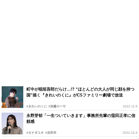
町中が稲垣吾郎だらけ…!? “ほとんどの大人が同じ顔を持つ
国”描く『きれいのくに』がCSファミリー劇場で放送
#きれいのくに
#加藤ローサ
2022.11.8
永野芽郁「一生ついていきます」事務所先輩の窪田正孝に信
頼感
#タナダユキ
#吉田羊
2022.10.4