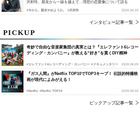
沢村玲、親友から一線を越えて…理想の恋愛像について語る
#今から、親友やめようか。
#沢村玲
2026.06.20
インタビュー記事一覧
PICKUP
奇妙で自由な音楽家集団の真実とは？『エレファント6レコー
ディング・カンパニー』が教える“好き”を貫くDIY精神
#エレファント6レコーディング・カンパニー
#ドキュメンタリー
2026.08.05
『ガス人間』がNetflix TOP10でTOP3キープ！ 伝説的特撮映
画が現代によみがえる！
#Netflix
#Netflix TOP10
2026.08.04
ピックアップ記事一覧