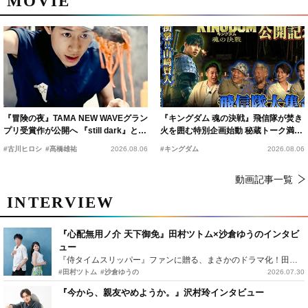
MOVIE
『冒険の夜』TAMA NEW WAVEグラン
『キングダム 魂の決戦』飛信隊が焚き
プリ受賞作が公開へ 『still dark』と同
火を囲む特別企画始動 秘蔵トーク満載
時上映決定
の“キングダムキャンプ”開催
#古川ヒロシ
#髙橋雄祐
2026.08.06
#キングダム
2026.08.06
動画記事一覧
INTERVIEW
『心配無用ノ介 天下御免』田村ツトム×沙倉ゆうのインタビ
ュー
『侍タイムスリッパー』ファンに贈る、まさかのドラマ化！田村ツトム×沙倉ゆうのが語る『心配無用ノ介』撮影秘話
#田村ツトム
#沙倉ゆうの
2026.07.30
『今から、親友やめようか。』沢村玲インタビュー