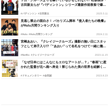
トム・クルーズよりも稼いでいるかもしれない!? 松坂桃李・
古田新太らが『パディントン』シリーズ最新作前夜祭で爆笑
トーク
#パディントン
#古田新太
2025.5.11
見逃し禁止の面白さ！ バカリズム脚本『侵入者たちの晩餐』
がHulu月間ランキング入り
#Hulu
#Hulu月間ランキング
2024.2.11
宮﨑あおい、『クレイジークルーズ』撮影の無い日にスタッ
フとして弟子入り!?「“あおい”って名札をつけて一緒に働き
ました」
#Netflix
#クレイジークルーズ
2023.11.15
「なぜ日本にはこんなにもエロなアートが…？」“春画”に惹
かれた監督が北へ南へ奔走！禁じられた美の世界を紐解くド
キュメンタリー
#ドキュメンタリー
#会田誠
2023.8.23