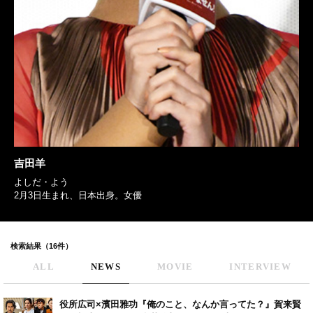
吉田羊
よしだ・よう
2月3日生まれ、日本出身。女優
検索結果（16件）
ALL
NEWS
MOVIE
INTERVIEW
役所広司×濱田雅功『俺のこと、なんか言ってた？』賀来賢