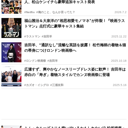
人、松山ケンイチら豪華追加キャスト発表
#Netflix
#俺のこと、なんか言ってた？
2026.7.2
福山雅治＆大泉洋の“相思相愛モノマネ”が炸裂！『映画ラス
トマン』点灯式に豪華キャスト集結
#ラストマン
#吉田羊
2025.11.22
吉田羊、“通訳なし”流暢な英語を披露！ 松竹梅柄の着物＆猫
の帯身につけロンドン映画祭へ
#ロンドン映画祭
#吉田羊
2025.10.18
広瀬すず、爽やかなノースリーブドレス姿に歓声！ 吉田羊は
赤白の「寿ぎ」着物スタイルでカンヌ映画祭に登場
#カズオ・イシグロ
#三浦友和
2025.5.16