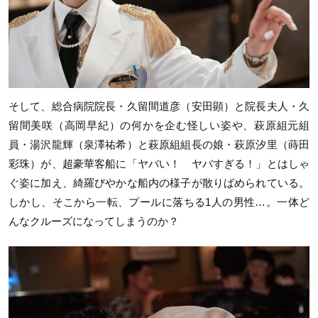
そして、総合病院院長・久留間道彦（安田顕）と院長夫人・久
留間美咲（高岡早紀）の何かを企む怪しい姿や、萩原組元組
員・湯沢龍輝（泉澤祐希）と萩原組組長の娘・萩原汐里（蒔田
彩珠）が、超豪華客船に「ヤバい！ ヤバすぎる！」とはしゃ
ぐ姿に加え、綺羅びやかな船内の様子が散りばめられている。
しかし、そこから一転、プールに落ちる1人の男性…。一体ど
んなクルーズになってしまうのか？