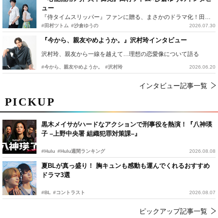
ュー
『侍タイムスリッパー』ファンに贈る、まさかのドラマ化！田村ツトム×沙倉ゆうのが語る『心配無用ノ介』撮影秘話
#田村ツトム
#沙倉ゆうの
2026.07.30
『今から、親友やめようか。』沢村玲インタビュー
沢村玲、親友から一線を越えて…理想の恋愛像について語る
#今から、親友やめようか。
#沢村玲
2026.06.20
インタビュー記事一覧
PICKUP
黒木メイサがハードなアクションで刑事役を熱演！『八神瑛
子 –上野中央署 組織犯罪対策課–』
#Hulu
#Hulu週間ランキング
2026.08.08
夏BLが真っ盛り！ 胸キュンも感動も運んでくれるおすすめ
ドラマ3選
#BL
#コントラスト
2026.08.07
ピックアップ記事一覧