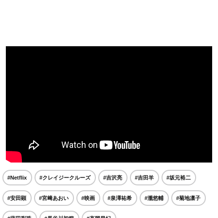
#Netflix
#クレイジークルーズ
#吉沢亮
#吉田羊
#坂元裕二
#安田顕
#宮﨑あおい
#映画
#泉澤祐希
#瀧悠輔
#菊地凛子