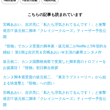
#蒔田彩珠
#⻑谷川初範
#高岡早紀
こちらの記事も読まれています
宮﨑あおい、吉沢亮に「私たち浮気されてるんです！」と衝撃
発言!? 坂元裕二脚本『クレイジークルーズ』ティーザー予告公
開
『怪物』でカンヌ受賞の脚本家・坂元裕二がNetflixと5年契約を
締結！ 第1弾は吉沢亮＆宮﨑あおいＷ主演の豪華エンタメ作
坂元裕二、カンヌ国際映画祭で受賞した脚本賞のトロフィーを
お披露目！『怪物』初日舞台挨拶
カンヌ脚本賞受賞の坂元裕二、『東京ラブストーリー』から始
まる快進撃と『怪物』への想い
宮﨑あおい、吉沢亮に「私たち浮気されてるんです！」と衝撃
発言!? 坂元裕二脚本『クレイジークルーズ』ティーザー予告公
開