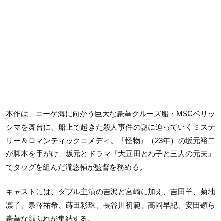
本作は、エーゲ海に向かう巨大な豪華クルーズ船・MSCベリッ
シマを舞台に、船上で起きた殺人事件の謎に迫っていくミステ
リー＆ロマンティックコメディ。『怪物』（23年）の坂元裕二
が脚本を手がけ、坂元とドラマ『大豆田とわ子と三人の元夫』
でタッグを組んだ瀧悠輔が監督を務める。
キャストには、ダブル主演の吉沢と宮崎に加え、吉田羊、菊地
凛子、泉澤祐希、蒔田彩珠、長谷川初範、高岡早紀、安田顕ら
豪華な顔ぶれが集結する。