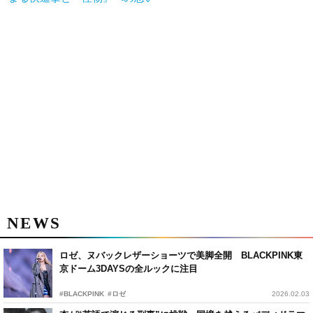
NEWS
ロゼ、ヌバックレザーショーツで美脚全開 BLACKPINK東
京ドーム3DAYSの全ルックに注目
#BLACKPINK
#ロゼ
2026.02.03