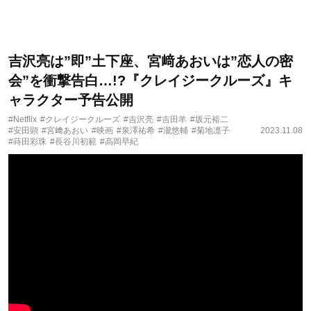
吉沢亮は”即”土下座、宮﨑あおいは”恋人の密
会”を衝撃告白…!?『クレイジークルーズ』キ
ャラクター予告公開
#Netflix
#クレイジークルーズ
#吉沢亮
#吉田羊
#坂元裕二
#安田顕
#宮﨑あおい
#映画
#泉澤祐希
#瀧悠輔
#菊地凛子
2023.11.08
#蒔田彩珠
#⻑谷川初範
#高岡早紀