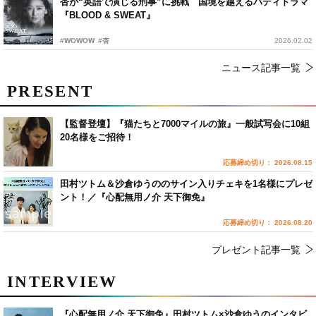
杏が“英語で演じる刑事”に挑戦 国境を越えるバディドラマ
『BLOOD & SWEAT』
#WOWOW
#杏
2026.02.02
ニュース記事一覧
PRESENT
【監督登壇】『猫たちと7000マイルの旅』一般試写会に10組
20名様をご招待！
応募締め切り： 2026.08.15
田村ツトム＆沙倉ゆうののサイン入りチェキを1名様にプレゼ
ント！／『心配無用ノ介 天下御免』
応募締め切り： 2026.08.20
プレゼント記事一覧
INTERVIEW
『心配無用ノ介 天下御免』田村ツトム×沙倉ゆうのインタビ