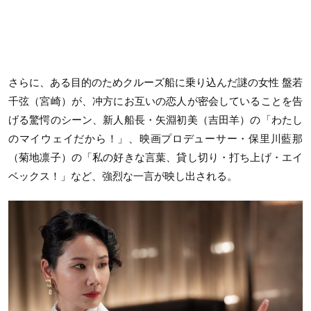
さらに、ある目的のためクルーズ船に乗り込んだ謎の女性 盤若
千弦（宮崎）が、冲方にお互いの恋人が密会していることを告
げる驚愕のシーン、新人船長・矢淵初美（吉田羊）の「わたし
のマイウェイだから！」、映画プロデューサー・保里川藍那
（菊地凛子）の「私の好きな言葉、貸し切り・打ち上げ・エイ
ベックス！」など、強烈な一言が映し出される。