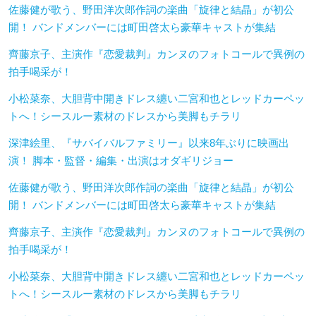
佐藤健が歌う、野田洋次郎作詞の楽曲「旋律と結晶」が初公
開！ バンドメンバーには町田啓太ら豪華キャストが集結
齊藤京子、主演作『恋愛裁判』カンヌのフォトコールで異例の
拍手喝采が！
小松菜奈、大胆背中開きドレス纏い二宮和也とレッドカーペッ
トへ！シースルー素材のドレスから美脚もチラリ
深津絵里、『サバイバルファミリー』以来8年ぶりに映画出
演！ 脚本・監督・編集・出演はオダギリジョー
佐藤健が歌う、野田洋次郎作詞の楽曲「旋律と結晶」が初公
開！ バンドメンバーには町田啓太ら豪華キャストが集結
齊藤京子、主演作『恋愛裁判』カンヌのフォトコールで異例の
拍手喝采が！
小松菜奈、大胆背中開きドレス纏い二宮和也とレッドカーペッ
トへ！シースルー素材のドレスから美脚もチラリ