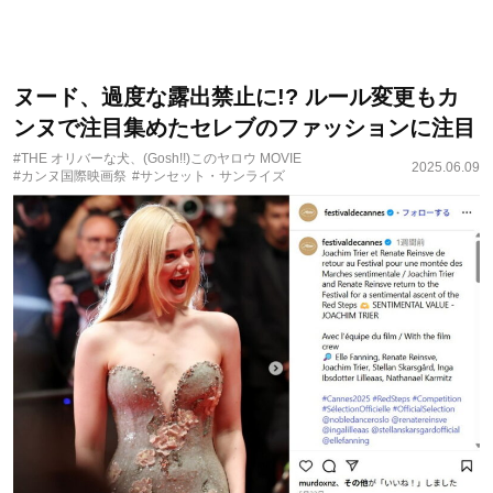
ヌード、過度な露出禁止に!? ルール変更もカ
ンヌで注目集めたセレブのファッションに注目
#THE オリバーな犬、(Gosh!!)このヤロウ MOVIE
2025.06.09
#カンヌ国際映画祭
#サンセット・サンライズ