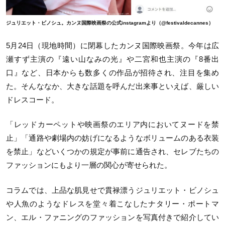
ジュリエット・ビノシュ。カンヌ国際映画祭の公式instagramより（@festivaldecannes）
5
月
24
日（現地時間）に閉幕したカンヌ国際映画祭。今年は広
瀬すず主演の『遠い山なみの光』や二宮和也主演の『
8
番出
口』など、日本からも数多くの作品が招待され、注目を集め
た。そんななか、大きな話題を呼んだ出来事といえば、厳しい
ドレスコード。
「レッドカーペットや映画祭のエリア内においてヌードを禁
止」「通路や劇場内の妨げになるようなボリュームのある衣装
を禁止」などいくつかの規定が事前に通告され、セレブたちの
ファッションにもより一層の関心が寄せられた。
コラムでは、上品な肌見せで貫禄漂うジュリエット・ビノシュ
や人魚のようなドレスを堂々着こなしたナタリー・ポートマ
ン、エル・ファニングのファッションを写真付きで紹介してい