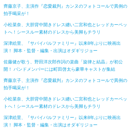
齊藤京子、主演作『恋愛裁判』カンヌのフォトコールで異例の
拍手喝采が！
小松菜奈、大胆背中開きドレス纏い二宮和也とレッドカーペッ
トへ！シースルー素材のドレスから美脚もチラリ
深津絵里、『サバイバルファミリー』以来8年ぶりに映画出
演！ 脚本・監督・編集・出演はオダギリジョー
佐藤健が歌う、野田洋次郎作詞の楽曲「旋律と結晶」が初公
開！ バンドメンバーには町田啓太ら豪華キャストが集結
齊藤京子、主演作『恋愛裁判』カンヌのフォトコールで異例の
拍手喝采が！
小松菜奈、大胆背中開きドレス纏い二宮和也とレッドカーペッ
トへ！シースルー素材のドレスから美脚もチラリ
深津絵里、『サバイバルファミリー』以来8年ぶりに映画出
演！ 脚本・監督・編集・出演はオダギリジョー