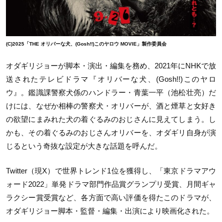
(C)2025「THE オリバーな犬、(Gosh!!)このヤロウ MOVIE」製作委員会
オダギリジョーが脚本・演出・編集を務め、
2021
年に
NHK
で放
送されたテレビドラマ『オリバーな犬、
(Gosh!!)
このヤロ
ウ』。鑑識課警察犬係のハンドラー・青葉一平（池松壮亮）だ
けには、なぜか相棒の警察犬・オリバーが、酒と煙草と女好き
の欲望にまみれた犬の着ぐるみのおじさんに見えてしまう。し
かも、その着ぐるみのおじさんオリバーを、オダギリ自身が演
じるという奇抜な設定が大きな話題を呼んだ。
Twitter
（現
X
）で世界トレンド
1
位を獲得し、「東京ドラマアウ
ォード
2022
」単発ドラマ部門作品賞グランプリ受賞、月間ギャ
ラクシー賞受賞など、各方面で高い評価を得たこのドラマが、
オダギリジョー脚本・監督・編集・出演により映画化された。