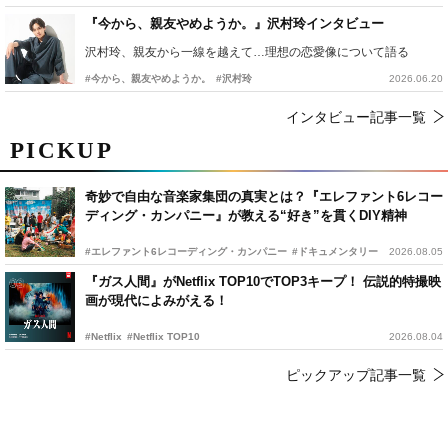
『今から、親友やめようか。』沢村玲インタビュー
沢村玲、親友から一線を越えて…理想の恋愛像について語る
#今から、親友やめようか。
#沢村玲
2026.06.20
インタビュー記事一覧
PICKUP
奇妙で自由な音楽家集団の真実とは？『エレファント6レコー
ディング・カンパニー』が教える“好き”を貫くDIY精神
#エレファント6レコーディング・カンパニー
#ドキュメンタリー
2026.08.05
『ガス人間』がNetflix TOP10でTOP3キープ！ 伝説的特撮映
画が現代によみがえる！
#Netflix
#Netflix TOP10
2026.08.04
ピックアップ記事一覧