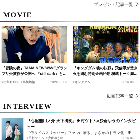
プレゼント記事一覧
MOVIE
『冒険の夜』TAMA NEW WAVEグラン
『キングダム 魂の決戦』飛信隊が焚き
プリ受賞作が公開へ 『still dark』と同
火を囲む特別企画始動 秘蔵トーク満載
時上映決定
の“キングダムキャンプ”開催
#古川ヒロシ
#髙橋雄祐
2026.08.06
#キングダム
2026.08.06
動画記事一覧
INTERVIEW
『心配無用ノ介 天下御免』田村ツトム×沙倉ゆうのインタビ
ュー
『侍タイムスリッパー』ファンに贈る、まさかのドラマ化！田村ツトム×沙倉ゆうのが語る『心配無用ノ介』撮影秘話
#田村ツトム
#沙倉ゆうの
2026.07.30