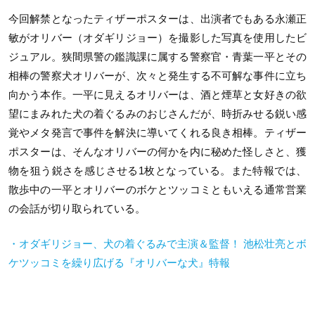
今回解禁となったティザーポスターは、出演者でもある永瀬正
敏がオリバー（オダギリジョー）を撮影した写真を使用したビ
ジュアル。狭間県警の鑑識課に属する警察官・青葉一平とその
相棒の警察犬オリバーが、次々と発生する不可解な事件に立ち
向かう本作。一平に見えるオリバーは、酒と煙草と女好きの欲
望にまみれた犬の着ぐるみのおじさんだが、時折みせる鋭い感
覚やメタ発言で事件を解決に導いてくれる良き相棒。ティザー
ポスターは、そんなオリバーの何かを内に秘めた怪しさと、獲
物を狙う鋭さを感じさせる
1
枚となっている。また特報では、
散歩中の一平とオリバーのボケとツッコミともいえる通常営業
の会話が切り取られている。
・オダギリジョー、犬の着ぐるみで主演＆監督！ 池松壮亮とボ
ケツッコミを繰り広げる『オリバーな犬』特報