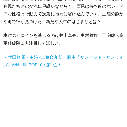
住民たちとの交流に戸惑いながらも、西尾は持ち前のポジティ
ブな性格と行動力で次第に地元に溶け込んでいく。三陸の静か
な町で彼が見つけた、新たな人生のはじまりとは？
本作のヒロインを演じるのは井上真央。中村雅俊、三宅健ら豪
華俳優陣にも注目してほしい。
・菅田将暉・主演×宮藤官九郎・脚本『サンセット・サンライ
ズ』が
Netflix TOP10
で第
1
位！