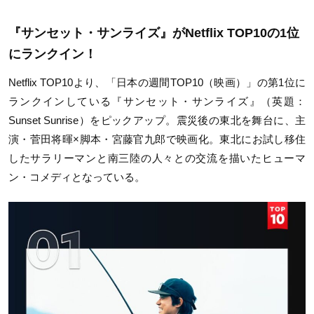
『サンセット・サンライズ』がNetflix TOP10の1位
にランクイン！
Netflix TOP10
より、「日本の週間
TOP10
（映画）」の第
1
位に
ランクインしている『サンセット・サンライズ』（英題：
Sunset Sunrise
）をピックアップ。震災後の東北を舞台に、主
演・菅田将暉
×
脚本・宮藤官九郎で映画化。東北にお試し移住
したサラリーマンと南三陸の人々との交流を描いたヒューマ
ン・コメディとなっている。