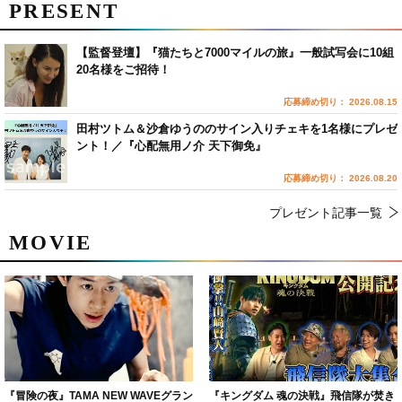
PRESENT
【監督登壇】『猫たちと7000マイルの旅』一般試写会に10組
20名様をご招待！
応募締め切り： 2026.08.15
田村ツトム＆沙倉ゆうののサイン入りチェキを1名様にプレゼ
ント！／『心配無用ノ介 天下御免』
応募締め切り： 2026.08.20
プレゼント記事一覧
MOVIE
『冒険の夜』TAMA NEW WAVEグラン
『キングダム 魂の決戦』飛信隊が焚き