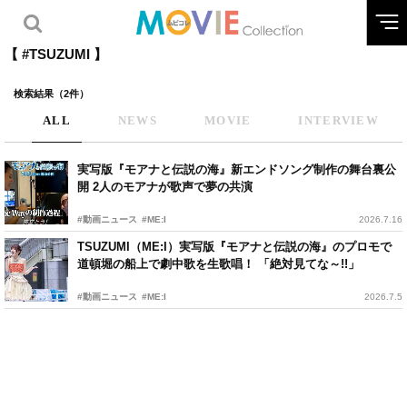
【 #TSUZUMI 】
検索結果（2件）
ALL
NEWS
MOVIE
INTERVIEW
実写版『モアナと伝説の海』新エンドソング制作の舞台裏公
開 2人のモアナが歌声で夢の共演
#動画ニュース
#ME:I
2026.7.16
TSUZUMI（ME:I）実写版『モアナと伝説の海』のプロモで
道頓堀の船上で劇中歌を生歌唱！ 「絶対見てな～!!」
#動画ニュース
#ME:I
2026.7.5