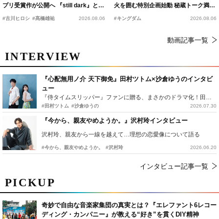
プリ受賞作が公開へ 『still dark』と同
火を囲む特別企画始動 秘蔵トーク満載
時上映決定
の“キングダムキャンプ”開催
#古川ヒロシ
#髙橋雄祐
2026.08.06
#キングダム
2026.08.06
動画記事一覧
INTERVIEW
『心配無用ノ介 天下御免』田村ツトム×沙倉ゆうのインタビ
ュー
『侍タイムスリッパー』ファンに贈る、まさかのドラマ化！田村ツトム×沙倉ゆうのが語る『心配無用ノ介』撮影秘話
#田村ツトム
#沙倉ゆうの
2026.07.30
『今から、親友やめようか。』沢村玲インタビュー
沢村玲、親友から一線を越えて…理想の恋愛像について語る
#今から、親友やめようか。
#沢村玲
2026.06.20
インタビュー記事一覧
PICKUP
奇妙で自由な音楽家集団の真実とは？『エレファント6レコー
ディング・カンパニー』が教える“好き”を貫くDIY精神