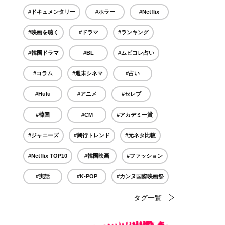
#ドキュメンタリー
#ホラー
#Netflix
#映画を聴く
#ドラマ
#ランキング
#韓国ドラマ
#BL
#ムビコレ占い
#コラム
#週末シネマ
#占い
#Hulu
#アニメ
#セレブ
#韓国
#CM
#アカデミー賞
#ジャニーズ
#興行トレンド
#元ネタ比較
#Netflix TOP10
#韓国映画
#ファッション
#実話
#K-POP
#カンヌ国際映画祭
タグ一覧