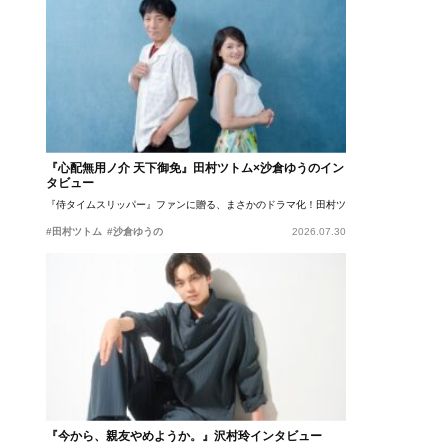
『心配無用ノ介 天下御免』田村ツトム×沙倉ゆうのイン
タビュー
『侍タイムスリッパー』ファンに贈る、まさかのドラマ化！田村ツトム×沙倉ゆうのが語
#田村ツトム
#沙倉ゆうの
2026.07.30
『今から、親友やめようか。』沢村玲インタビュー