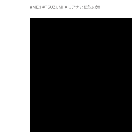
#ME:I
#TSUZUMI
#モアナと伝説の海