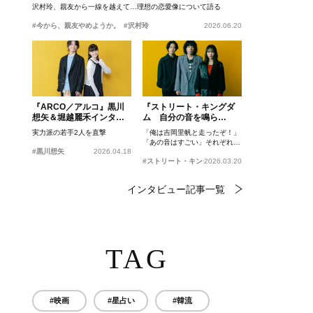
沢村玲、親友から一線を越えて…理想の恋愛像について語る
#今から、親友やめようか。
#沢村玲
2026.06.20
『ARCO／アルコ』黒川
『ストリート・キングダ
想矢＆堀越麗禾インタビ
ム 自分の音を鳴ら
ュー
せ。』峯田和伸、若葉竜
実力派の若手2人を直撃
「俺は吉岡里帆と走ったぞ！」
也、吉岡里帆インタビュ
「あの音はすごい」それぞれの
ー
#黒川想矢
2026.04.18
忘れがたいシーンとは？
#ストリート・キングダム 自分の音を鳴らせ。
2026.03.20
インタビュー記事一覧
TAG
#映画
#星占い
#韓流