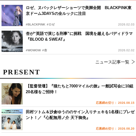
ロゼ、ヌバックレザーショーツで美脚全開 BLACKPINK東
京ドーム3DAYSの全ルックに注目
#BLACKPINK
#ロゼ
2026.02.03
杏が“英語で演じる刑事”に挑戦 国境を越えるバディドラマ
『BLOOD & SWEAT』
#WOWOW
#杏
2026.02.02
ニュース記事一覧
PRESENT
【監督登壇】『猫たちと7000マイルの旅』一般試写会に10組
20名様をご招待！
応募締め切り： 2026.08.15
田村ツトム＆沙倉ゆうののサイン入りチェキを1名様にプレゼ
ント！／『心配無用ノ介 天下御免』
応募締め切り： 2026.08.20