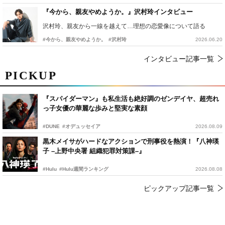
『今から、親友やめようか。』沢村玲インタビュー
沢村玲、親友から一線を越えて…理想の恋愛像について語る
#今から、親友やめようか。
#沢村玲
2026.06.20
インタビュー記事一覧
PICKUP
『スパイダーマン』も私生活も絶好調のゼンデイヤ、超売れ
っ子女優の華麗な歩みと堅実な素顔
#DUNE
#オデュッセイア
2026.08.09
黒木メイサがハードなアクションで刑事役を熱演！『八神瑛
子 –上野中央署 組織犯罪対策課–』
#Hulu
#Hulu週間ランキング
2026.08.08
ピックアップ記事一覧