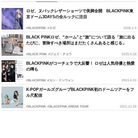
ロゼ、ヌバックレザーショーツで美脚全開 BLACKPINK東
京ドーム3DAYSの全ルックに注目
#BLACKPINK
#ロゼ
2026.2.3
BLACK PINKロゼ、“ホーム”と“旅”について語る「旅に出る
たびに、冒険すべき場所はまだたくさんあると感じる」
#BLACK PINK
#ジェイ・チョウ
2025.5.18
BLACKPINKがコーチェラで大反響！ ロゼは人気俳優と熱愛
の噂も
#BLACKPINK
#カン・ドンウォン
2023.4.23
K-POPガールズグループBLACKPINK初のドームツアーをフ
ル尺配信
#BLACKPINK
#BLACKPINK ARENA TOUR
2021.12.29