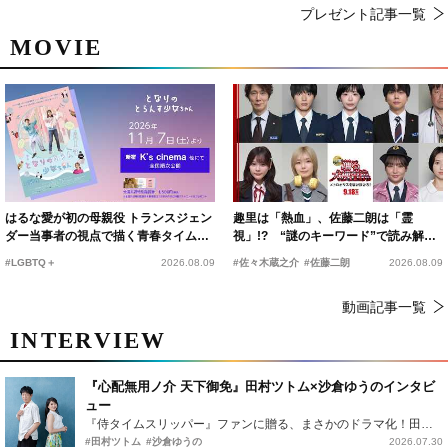
プレゼント記事一覧
MOVIE
はるな愛が初の母親役 トランスジェン
趣里は「熱血」、佐藤二朗は「霊
ダー当事者の視点で描く青春タイムス
視」!? “謎のキーワード”で読み解く
リップコメディ
『踊る大捜査線 N.E.W.』新メンバー
#LGBTQ＋
2026.08.09
#佐々木蔵之介
#佐藤二朗
2026.08.09
動画記事一覧
INTERVIEW
『心配無用ノ介 天下御免』田村ツトム×沙倉ゆうのインタビ
ュー
『侍タイムスリッパー』ファンに贈る、まさかのドラマ化！田村ツトム×沙倉ゆうのが語る『心配無用ノ介』撮影秘話
#田村ツトム
#沙倉ゆうの
2026.07.30