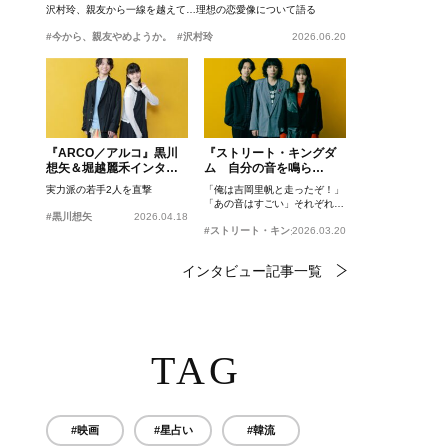
沢村玲、親友から一線を越えて…理想の恋愛像について語る
#今から、親友やめようか。
#沢村玲
2026.06.20
『ARCO／アルコ』黒川
『ストリート・キングダ
想矢＆堀越麗禾インタビ
ム 自分の音を鳴ら
ュー
せ。』峯田和伸、若葉竜
実力派の若手2人を直撃
「俺は吉岡里帆と走ったぞ！」
也、吉岡里帆インタビュ
「あの音はすごい」それぞれの
ー
#黒川想矢
2026.04.18
忘れがたいシーンとは？
#ストリート・キングダム 自分の音を鳴らせ。
2026.03.20
インタビュー記事一覧
TAG
#映画
#星占い
#韓流