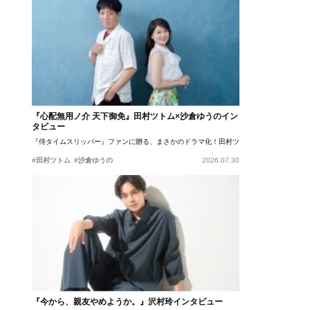
『心配無用ノ介 天下御免』田村ツトム×沙倉ゆうのイン
タビュー
『侍タイムスリッパー』ファンに贈る、まさかのドラマ化！田村ツトム×沙倉ゆうのが語
#田村ツトム
#沙倉ゆうの
2026.07.30
『今から、親友やめようか。』沢村玲インタビュー