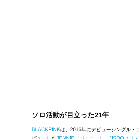
ソロ活動が目立った21年
BLACKPINK
は、2016年にデビューシングル・
ビューした
JENNIE（ジェニー）
、
JISOO（ジ