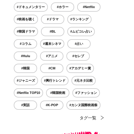
#ドキュメンタリー
#ホラー
#Netflix
#映画を聴く
#ドラマ
#ランキング
#韓国ドラマ
#BL
#ムビコレ占い
#コラム
#週末シネマ
#占い
#Hulu
#アニメ
#セレブ
#韓国
#CM
#アカデミー賞
#ジャニーズ
#興行トレンド
#元ネタ比較
#Netflix TOP10
#韓国映画
#ファッション
#実話
#K-POP
#カンヌ国際映画祭
タグ一覧