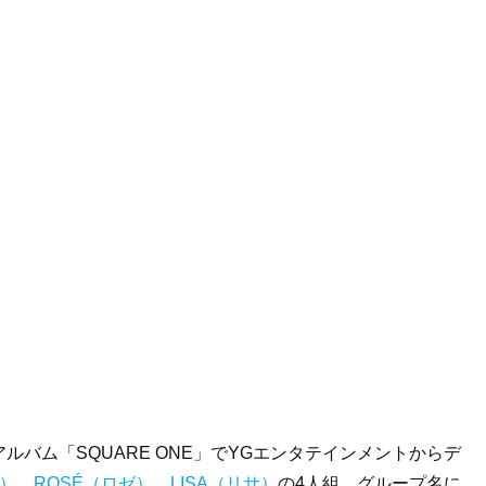
アルバム「SQUARE ONE」でYGエンタテインメントからデ
ス）
、
ROSÉ（ロゼ）
、
LISA（リサ）
の4人組。グループ名に