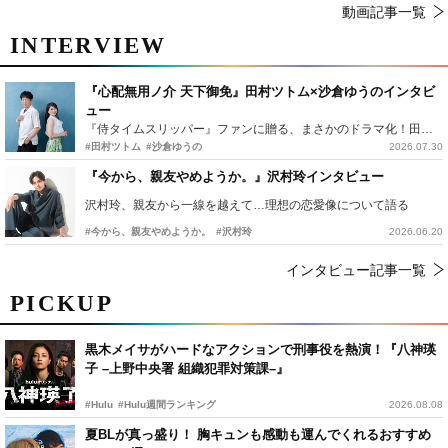
動画記事一覧
INTERVIEW
『心配無用ノ介 天下御免』田村ツトム×沙倉ゆうのインタビ
ュー
『侍タイムスリッパー』ファンに贈る、まさかのドラマ化！田村ツトム×沙倉ゆうのが語る『心配無用ノ介』撮影秘話
#田村ツトム
#沙倉ゆうの
2026.07.30
『今から、親友やめようか。』沢村玲インタビュー
沢村玲、親友から一線を越えて…理想の恋愛像について語る
#今から、親友やめようか。
#沢村玲
2026.06.20
インタビュー記事一覧
PICKUP
黒木メイサがハードなアクションで刑事役を熱演！『八神瑛
子 –上野中央署 組織犯罪対策課–』
#Hulu
#Hulu週間ランキング
2026.08.08
夏BLが真っ盛り！ 胸キュンも感動も運んでくれるおすすめ