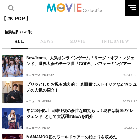
【 #K-POP 】
検索結果（178件）
ALL
NEWS
MOVIE
INTERVIEW
NewJeans、人気オンラインゲーム「リーグ・オブ・レジェ
ンド」世界大会のテーマ曲「GODS」パフォーミングアーテ
ィストに決定！
#ニュース
#K-POP
2023.9.30
プリッとしたお尻も魅力的！ 真面目でストイックな2PMジュ
ノの人気の紹介！
#ニュース
#2PM
2023.9.26
年に50回以上日韓往復の多忙な時期も…！現在は韓国の“レ
ジェンド”として大活躍のBoAを紹介
#ニュース
#BoA
2023.9.3
MAMAMOO初のワールドツアーの始まりを収めた