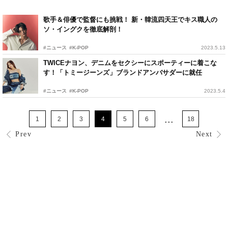
歌手＆俳優で監督にも挑戦！ 新・韓流四天王でキス職人の
ソ・イングクを徹底解剖！
#ニュース
#K-POP
2023.5.13
TWICEナヨン、デニムをセクシーにスポーティーに着こな
す！「トミージーンズ」ブランドアンバサダーに就任
#ニュース
#K-POP
2023.5.4
...
1
2
3
4
5
6
18
Prev
Next