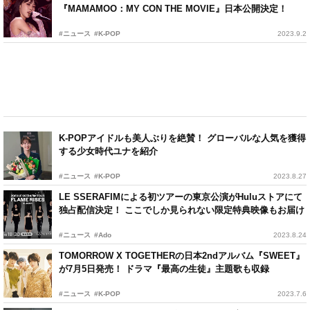
『MAMAMOO：MY CON THE MOVIE』日本公開決定！
#ニュース
#K-POP
2023.9.2
K-POPアイドルも美人ぶりを絶賛！ グローバルな人気を獲得
する少女時代ユナを紹介
#ニュース
#K-POP
2023.8.27
LE SSERAFIMによる初ツアーの東京公演がHuluストアにて
独占配信決定！ ここでしか見られない限定特典映像もお届け
#ニュース
#Ado
2023.8.24
TOMORROW X TOGETHERの日本2ndアルバム『SWEET』
が7月5日発売！ ドラマ『最高の生徒』主題歌も収録
#ニュース
#K-POP
2023.7.6