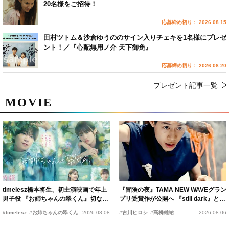
20名様をご招待！
応募締め切り： 2026.08.15
田村ツトム＆沙倉ゆうののサイン入りチェキを1名様にプレゼ
ント！／『心配無用ノ介 天下御免』
応募締め切り： 2026.08.20
プレゼント記事一覧
MOVIE
timelesz橋本将生、初主演映画で年上
『冒険の夜』TAMA NEW WAVEグラン
男子役 『お姉ちゃんの翠くん』切ない
プリ受賞作が公開へ 『still dark』と同
恋の幕開けを予感
時上映決定
#timelesz
#お姉ちゃんの翠くん
2026.08.08
#古川ヒロシ
#髙橋雄祐
2026.08.06