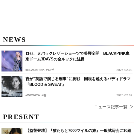
NEWS
ロゼ、ヌバックレザーショーツで美脚全開 BLACKPINK東
京ドーム3DAYSの全ルックに注目
#BLACKPINK
#ロゼ
2026.02.03
杏が“英語で演じる刑事”に挑戦 国境を越えるバディドラマ
『BLOOD & SWEAT』
#WOWOW
#杏
2026.02.02
ニュース記事一覧
PRESENT
【監督登壇】『猫たちと7000マイルの旅』一般試写会に10組