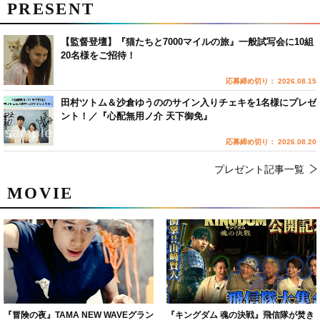
PRESENT
【監督登壇】『猫たちと7000マイルの旅』一般試写会に10組
20名様をご招待！
応募締め切り： 2026.08.15
田村ツトム＆沙倉ゆうののサイン入りチェキを1名様にプレゼ
ント！／『心配無用ノ介 天下御免』
応募締め切り： 2026.08.20
プレゼント記事一覧
MOVIE
『冒険の夜』TAMA NEW WAVEグラン
『キングダム 魂の決戦』飛信隊が焚き