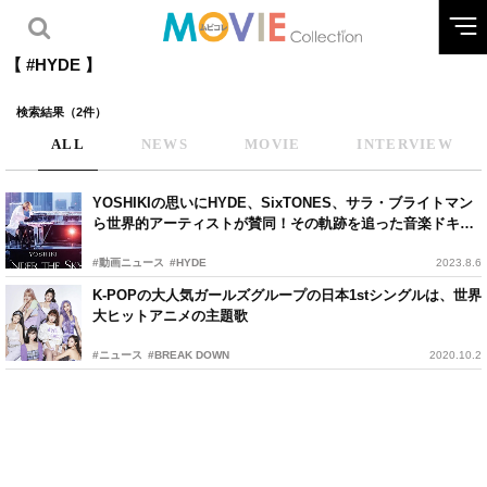
【 #HYDE 】
検索結果（2件）
ALL
NEWS
MOVIE
INTERVIEW
YOSHIKIの思いにHYDE、SixTONES、サラ・ブライトマン
ら世界的アーティストが賛同！その軌跡を追った音楽ドキュ
メンタリーが公開
#動画ニュース
#HYDE
2023.8.6
K-POPの大人気ガールズグループの日本1stシングルは、世界
大ヒットアニメの主題歌
#ニュース
#BREAK DOWN
2020.10.2