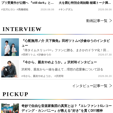
プリ受賞作が公開へ 『still dark』と同
火を囲む特別企画始動 秘蔵トーク満載
時上映決定
の“キングダムキャンプ”開催
#古川ヒロシ
#髙橋雄祐
2026.08.06
#キングダム
2026.08.06
動画記事一覧
INTERVIEW
『心配無用ノ介 天下御免』田村ツトム×沙倉ゆうのインタビ
ュー
『侍タイムスリッパー』ファンに贈る、まさかのドラマ化！田村ツトム×沙倉ゆうのが語る『心配無用ノ介』撮影秘話
#田村ツトム
#沙倉ゆうの
2026.07.30
『今から、親友やめようか。』沢村玲インタビュー
沢村玲、親友から一線を越えて…理想の恋愛像について語る
#今から、親友やめようか。
#沢村玲
2026.06.20
インタビュー記事一覧
PICKUP
奇妙で自由な音楽家集団の真実とは？『エレファント6レコー
ディング・カンパニー』が教える“好き”を貫くDIY精神