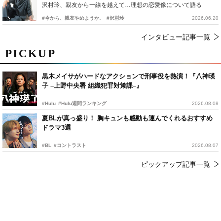
沢村玲、親友から一線を越えて…理想の恋愛像について語る
#今から、親友やめようか。
#沢村玲
2026.06.20
インタビュー記事一覧
PICKUP
黒木メイサがハードなアクションで刑事役を熱演！『八神瑛
子 –上野中央署 組織犯罪対策課–』
#Hulu
#Hulu週間ランキング
2026.08.08
夏BLが真っ盛り！ 胸キュンも感動も運んでくれるおすすめ
ドラマ3選
#BL
#コントラスト
2026.08.07
ピックアップ記事一覧