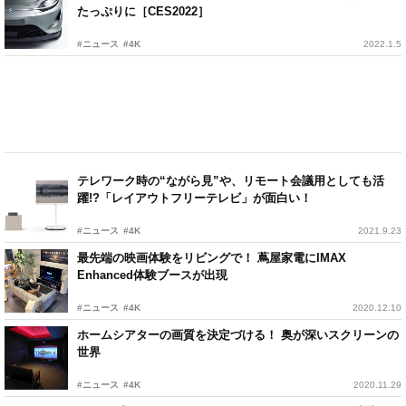
たっぷりに［CES2022］
#ニュース
#4K
2022.1.5
テレワーク時の“ながら見”や、リモート会議用としても活
躍!?「レイアウトフリーテレビ」が面白い！
#ニュース
#4K
2021.9.23
最先端の映画体験をリビングで！ 蔦屋家電にIMAX
Enhanced体験ブースが出現
#ニュース
#4K
2020.12.10
ホームシアターの画質を決定づける！ 奥が深いスクリーンの
世界
#ニュース
#4K
2020.11.29