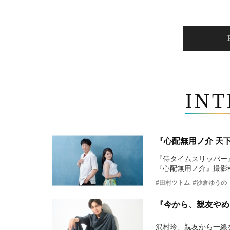
IN
『心配無用ノ介 天
『侍タイムスリッパー
『心配無用ノ介』撮影
#田村ツトム
#沙倉ゆうの
『今から、親友やめ
沢村玲、親友から一線