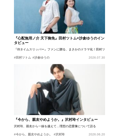
『心配無用ノ介 天下御免』田村ツトム×沙倉ゆうのイン
タビュー
『侍タイムスリッパー』ファンに贈る、まさかのドラマ化！田村ツトム×沙倉ゆうのが語
#田村ツトム
#沙倉ゆうの
2026.07.30
『今から、親友やめようか。』沢村玲インタビュー
沢村玲、親友から一線を越えて…理想の恋愛像について語る
#今から、親友やめようか。
#沢村玲
2026.06.20