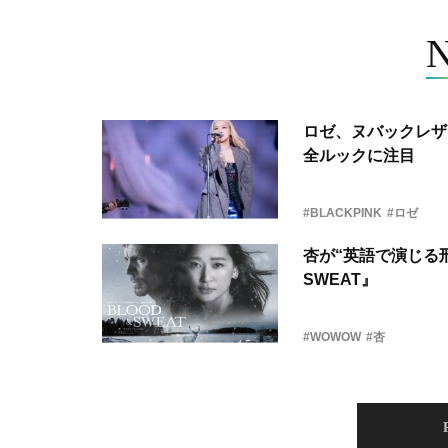
ロゼ、ヌバックレザー
全ルックに注目
#BLACKPINK
#ロゼ
杏が“英語で演じる刑
SWEAT』
#WOWOW
#杏