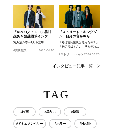
『ARCO／アルコ』黒川
『ストリート・キングダ
想矢＆堀越麗禾インタビ
ム 自分の音を鳴ら
ュー
せ。』峯田和伸、若葉竜
実力派の若手2人を直撃
「俺は吉岡里帆と走ったぞ！」
也、吉岡里帆インタビュ
「あの音はすごい」それぞれの
ー
#黒川想矢
2026.04.18
忘れがたいシーンとは？
#ストリート・キングダム 自分の音を鳴らせ。
2026.03.20
インタビュー記事一覧
TAG
#映画
#星占い
#韓流
#ドキュメンタリー
#ホラー
#Netflix