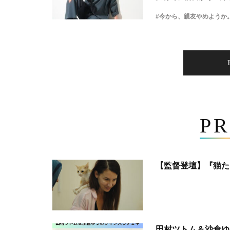
#今から、親友やめようか
PR
【監督登壇】『猫た
田村ツトム＆沙倉ゆ