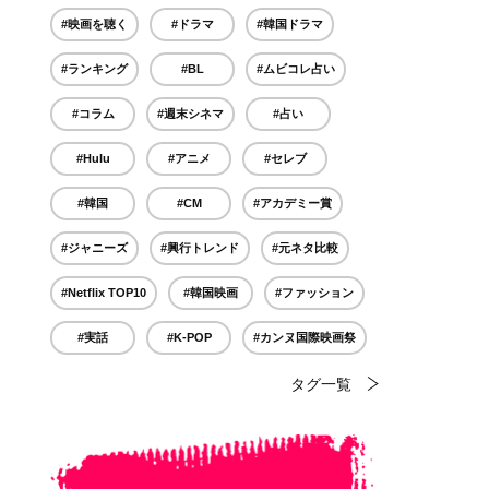
#映画を聴く
#ドラマ
#韓国ドラマ
#ランキング
#BL
#ムビコレ占い
#コラム
#週末シネマ
#占い
#Hulu
#アニメ
#セレブ
#韓国
#CM
#アカデミー賞
#ジャニーズ
#興行トレンド
#元ネタ比較
#Netflix TOP10
#韓国映画
#ファッション
#実話
#K-POP
#カンヌ国際映画祭
タグ一覧