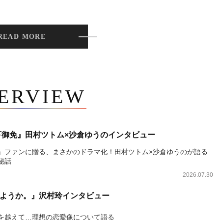
READ MORE
TERVIEW
下御免』田村ツトム×沙倉ゆうのインタビュー
』ファンに贈る、まさかのドラマ化！田村ツトム×沙倉ゆうのが語る
秘話
2026.07.30
ようか。』沢村玲インタビュー
を越えて…理想の恋愛像について語る