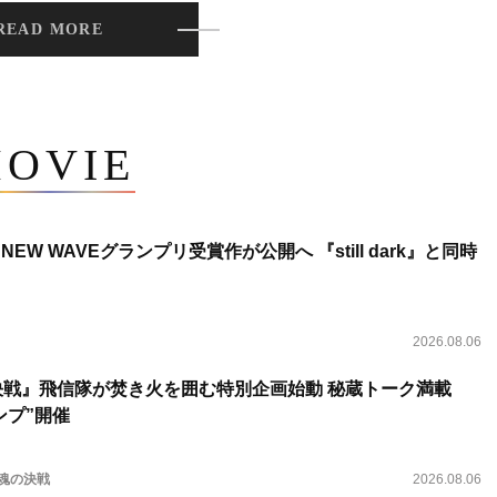
READ MORE
OVIE
NEW WAVEグランプリ受賞作が公開へ 『still dark』と同時
2026.08.06
決戦』飛信隊が焚き火を囲む特別企画始動 秘蔵トーク満載
ンプ”開催
 魂の決戦
2026.08.06