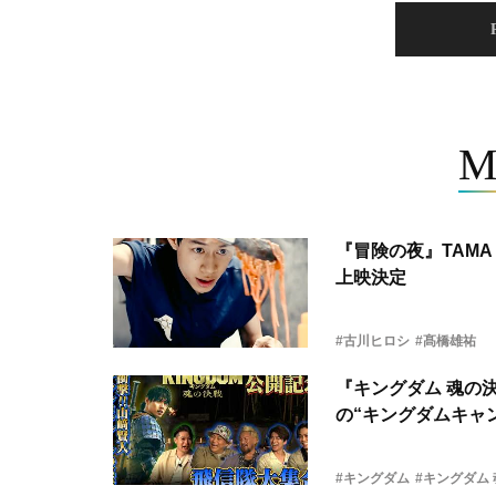
M
『冒険の夜』TAMA 
上映決定
#古川ヒロシ
#髙橋雄祐
『キングダム 魂の
の“キングダムキャ
#キングダム
#キングダム