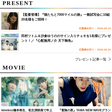
PRESENT
【監督登壇】『猫たちと7000マイルの旅』一般試写会に10組
20名様をご招待！
応募締め切り： 2026.08.15
田村ツトム＆沙倉ゆうののサイン入りチェキを1名様にプレゼ
ント！／『心配無用ノ介 天下御免』
応募締め切り： 2026.08.20
プレゼント記事一覧
MOVIE
timelesz橋本将生、初主演映画で年上
『冒険の夜』TAMA NEW WAVEグラン