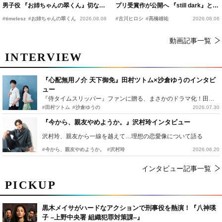
男子役 『お姉ちゃんの翠くん』切ない
プリ受賞作が公開へ 『still dark』と同
恋の幕開けを予感
時上映決定
#timelesz
#お姉ちゃんの翠くん
2026.08.08
#古川ヒロシ
#髙橋雄祐
2026.08.06
動画記事一覧
INTERVIEW
『心配無用ノ介 天下御免』田村ツトム×沙倉ゆうのインタビ
ュー
『侍タイムスリッパー』ファンに贈る、まさかのドラマ化！田村ツトム×沙倉ゆうのが語る『心配無用ノ介』撮影秘話
#田村ツトム
#沙倉ゆうの
2026.07.30
『今から、親友やめようか。』沢村玲インタビュー
沢村玲、親友から一線を越えて…理想の恋愛像について語る
#今から、親友やめようか。
#沢村玲
2026.06.20
インタビュー記事一覧
PICKUP
黒木メイサがハードなアクションで刑事役を熱演！『八神瑛
子 –上野中央署 組織犯罪対策課–』