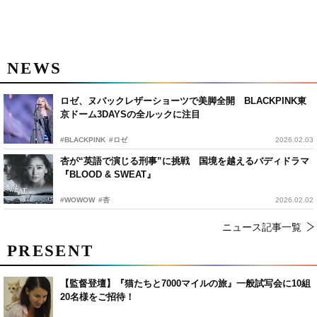
NEWS
ロゼ、ヌバックレザーショーツで美脚全開 BLACKPINK東
京ドーム3DAYSの全ルックに注目
#BLACKPINK
#ロゼ
2026.02.03
杏が“英語で演じる刑事”に挑戦 国境を越えるバディドラマ
『BLOOD & SWEAT』
#WOWOW
#杏
2026.02.02
ニュース記事一覧
PRESENT
【監督登壇】『猫たちと7000マイルの旅』一般試写会に10組
20名様をご招待！