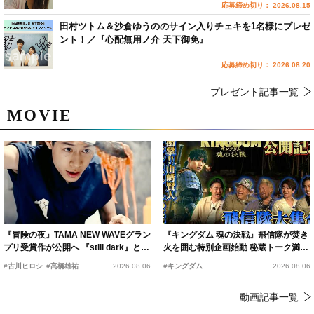
応募締め切り： 2026.08.15
田村ツトム＆沙倉ゆうののサイン入りチェキを1名様にプレゼ
ント！／『心配無用ノ介 天下御免』
応募締め切り： 2026.08.20
プレゼント記事一覧
MOVIE
『冒険の夜』TAMA NEW WAVEグラン
『キングダム 魂の決戦』飛信隊が焚き
プリ受賞作が公開へ 『still dark』と同
火を囲む特別企画始動 秘蔵トーク満載
時上映決定
の“キングダムキャンプ”開催
#古川ヒロシ
#髙橋雄祐
2026.08.06
#キングダム
2026.08.06
動画記事一覧