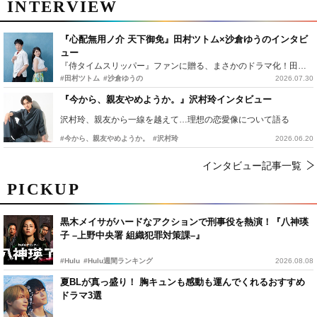
INTERVIEW
『心配無用ノ介 天下御免』田村ツトム×沙倉ゆうのインタビ
ュー
『侍タイムスリッパー』ファンに贈る、まさかのドラマ化！田村ツトム×沙倉ゆうのが語る『心配無用ノ介』撮影秘話
#田村ツトム
#沙倉ゆうの
2026.07.30
『今から、親友やめようか。』沢村玲インタビュー
沢村玲、親友から一線を越えて…理想の恋愛像について語る
#今から、親友やめようか。
#沢村玲
2026.06.20
インタビュー記事一覧
PICKUP
黒木メイサがハードなアクションで刑事役を熱演！『八神瑛
子 –上野中央署 組織犯罪対策課–』
#Hulu
#Hulu週間ランキング
2026.08.08
夏BLが真っ盛り！ 胸キュンも感動も運んでくれるおすすめ
ドラマ3選