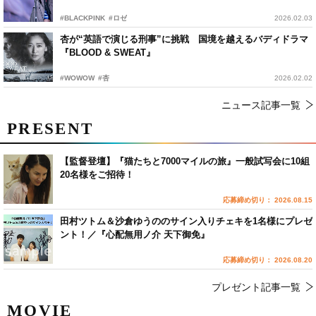
#BLACKPINK
#ロゼ
2026.02.03
杏が“英語で演じる刑事”に挑戦 国境を越えるバディドラマ
『BLOOD & SWEAT』
#WOWOW
#杏
2026.02.02
ニュース記事一覧
PRESENT
【監督登壇】『猫たちと7000マイルの旅』一般試写会に10組
20名様をご招待！
応募締め切り： 2026.08.15
田村ツトム＆沙倉ゆうののサイン入りチェキを1名様にプレゼ
ント！／『心配無用ノ介 天下御免』
応募締め切り： 2026.08.20
プレゼント記事一覧
MOVIE