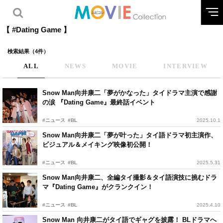
【 #Dating Game 】
検索結果（4件）
ALL
NEWS
MOVIE
INTERVIEW
Snow Man向井康二「夢がかなった」タイドラマ主演で感謝
の涙 『Dating Game』最終話イベント
#ニュース
#BL
2025.10.1
Snow Man向井康二「夢が叶った」タイ語ドラマ初主演作、
ビジュアル＆メイキング映像初公開！
#ニュース
#BL
2025.5.31
Snow Man向井康二、全編タイ撮影＆タイ語演技に挑むドラ
マ『Dating Game』がクランクイン！
#ニュース
#BL
2025.4.10
Snow Man 向井康二がタイ語でギャグを披露！ BLドラマへ