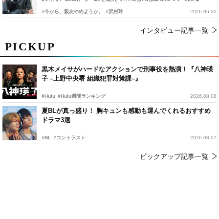
#今から、親友やめようか。
#沢村玲
2026.06.20
インタビュー記事一覧
PICKUP
黒木メイサがハードなアクションで刑事役を熱演！『八神瑛
子 –上野中央署 組織犯罪対策課–』
#Hulu
#Hulu週間ランキング
2026.08.08
夏BLが真っ盛り！ 胸キュンも感動も運んでくれるおすすめ
ドラマ3選
#BL
#コントラスト
2026.08.07
ピックアップ記事一覧