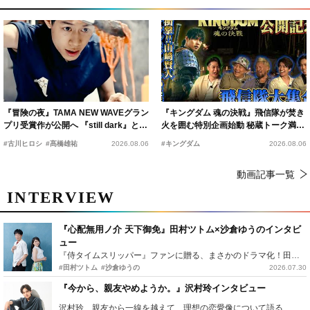
『冒険の夜』TAMA NEW WAVEグラン
『キングダム 魂の決戦』飛信隊が焚き
プリ受賞作が公開へ 『still dark』と同
火を囲む特別企画始動 秘蔵トーク満載
時上映決定
の“キングダムキャンプ”開催
#古川ヒロシ
#髙橋雄祐
2026.08.06
#キングダム
2026.08.06
動画記事一覧
INTERVIEW
『心配無用ノ介 天下御免』田村ツトム×沙倉ゆうのインタビ
ュー
『侍タイムスリッパー』ファンに贈る、まさかのドラマ化！田村ツトム×沙倉ゆうのが語る『心配無用ノ介』撮影秘話
#田村ツトム
#沙倉ゆうの
2026.07.30
『今から、親友やめようか。』沢村玲インタビュー
沢村玲、親友から一線を越えて…理想の恋愛像について語る