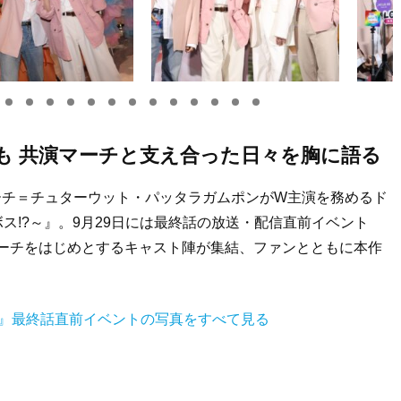
も 共演マーチと支え合った日々を胸に語る
マーチ＝チュターウット・パッタラガムポンがW主演を務めるド
、ボス!?～』。9月29日には最終話の放送・配信直前イベント
れ、向井＆マーチをはじめとするキャスト陣が集結、ファンとともに本作
ame』最終話直前イベントの写真をすべて見る