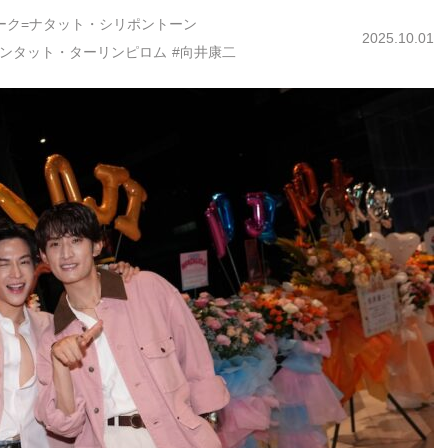
ーク=ナタット・シリポントーン
2025.10.01
タンタット・ターリンピロム
#向井康二