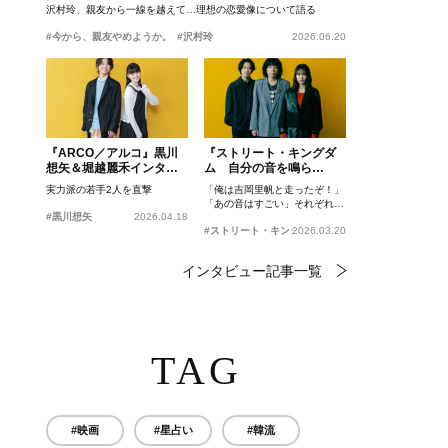
沢村玲、親友から一線を越えて…理想の恋愛像について語る
#今から、親友やめようか。
#沢村玲
2026.06.20
『ARCO／アルコ』黒川
『ストリート・キングダ
想矢＆堀越麗禾インタビ
ム 自分の音を鳴ら
ュー
せ。』峯田和伸、若葉竜
実力派の若手2人を直撃
「俺は吉岡里帆と走ったぞ！」
也、吉岡里帆インタビュ
「あの音はすごい」それぞれの
ー
#黒川想矢
2026.04.18
忘れがたいシーンとは？
#ストリート・キングダム 自分の音を鳴らせ。
2026.03.20
インタビュー記事一覧
TAG
#映画
#星占い
#韓流