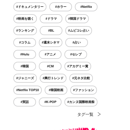
#ドキュメンタリー
#ホラー
#Netflix
#映画を聴く
#ドラマ
#韓国ドラマ
#ランキング
#BL
#ムビコレ占い
#コラム
#週末シネマ
#占い
#Hulu
#アニメ
#セレブ
#韓国
#CM
#アカデミー賞
#ジャニーズ
#興行トレンド
#元ネタ比較
#Netflix TOP10
#韓国映画
#ファッション
#実話
#K-POP
#カンヌ国際映画祭
タグ一覧