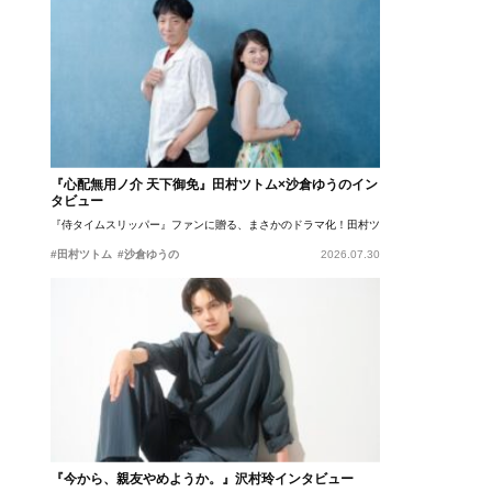
『心配無用ノ介 天下御免』田村ツトム×沙倉ゆうのイン
タビュー
『侍タイムスリッパー』ファンに贈る、まさかのドラマ化！田村ツトム×沙倉ゆうのが語
#田村ツトム
#沙倉ゆうの
2026.07.30
『今から、親友やめようか。』沢村玲インタビュー