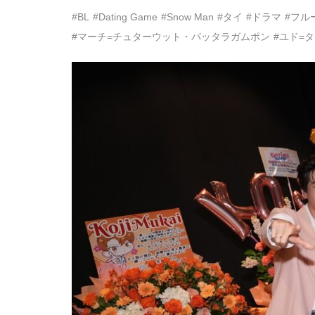
#BL
#Dating Game
#Snow Man
#タイ
#ドラマ
#フル
#マーチ=チュターウット・パッタラガムポン
#ユド=