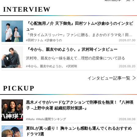
INTERVIEW
『心配無用ノ介 天下御免』田村ツトム×沙倉ゆうのインタビ
ュー
『侍タイムスリッパー』ファンに贈る、まさかのドラマ化！田村ツトム×沙倉ゆうのが語る『心配無用ノ介』撮影秘話
#田村ツトム
#沙倉ゆうの
2026.07.30
『今から、親友やめようか。』沢村玲インタビュー
沢村玲、親友から一線を越えて…理想の恋愛像について語る
#今から、親友やめようか。
#沢村玲
2026.06.20
インタビュー記事一覧
PICKUP
黒木メイサがハードなアクションで刑事役を熱演！『八神瑛
子 –上野中央署 組織犯罪対策課–』
#Hulu
#Hulu週間ランキング
2026.08.08
夏BLが真っ盛り！ 胸キュンも感動も運んでくれるおすすめ
ドラマ3選