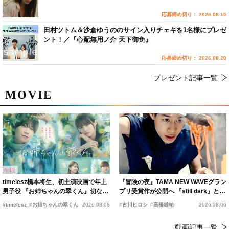
応募締め切り： 2026.08.15
田村ツトム＆沙倉ゆうののサイン入りチェキを1名様にプレゼ
ント！／『心配無用ノ介 天下御免』
応募締め切り： 2026.08.20
プレゼント記事一覧
MOVIE
timelesz橋本将生、初主演映画で年上
『冒険の夜』TAMA NEW WAVEグラン
男子役 『お姉ちゃんの翠くん』切ない
プリ受賞作が公開へ 『still dark』と同
恋の幕開けを予感
時上映決定
#timelesz
#お姉ちゃんの翠くん
2026.08.08
#古川ヒロシ
#髙橋雄祐
2026.08.06
動画記事一覧