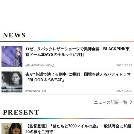
NEWS
ロゼ、ヌバックレザーショーツで美脚全開 BLACKPINK東
京ドーム3DAYSの全ルックに注目
#BLACKPINK
#ロゼ
2026.02.03
杏が“英語で演じる刑事”に挑戦 国境を越えるバディドラマ
『BLOOD & SWEAT』
#WOWOW
#杏
2026.02.02
ニュース記事一覧
PRESENT
【監督登壇】『猫たちと7000マイルの旅』一般試写会に10組
20名様をご招待！