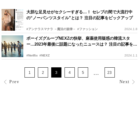
大胆な足見せがセクシーすぎる…！ セレブの間で大流行中
の“ノーパンツスタイル”とは？ 注目の記事をピックアップ
#アンナラスマナラ －魔法の旋律－
#ファッション
2024.1.8
ボーイズグループNEXZの快挙、麻薬使用疑惑の韓流スタ
ー…2023年最後に話題になったニュースは？ 注目の記事をピ
ックアップ
#Netflix
#NEXZ
2024.1.1
...
1
2
3
4
5
23
Prev
Next