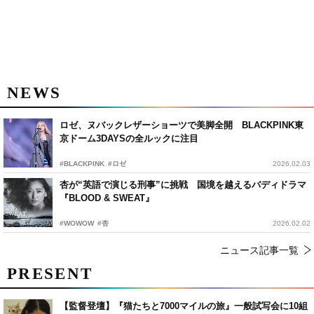
NEWS
ロゼ、ヌバックレザーショーツで美脚全開 BLACKPINK東
京ドーム3DAYSの全ルックに注目
#BLACKPINK
#ロゼ
2026.02.03
杏が“英語で演じる刑事”に挑戦 国境を越えるバディドラマ
『BLOOD & SWEAT』
#WOWOW
#杏
2026.02.02
ニュース記事一覧
PRESENT
【監督登壇】『猫たちと7000マイルの旅』一般試写会に10組