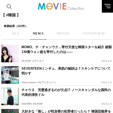
【 #韓国 】
検索結果（222件）
ALL
NEWS
MOVIE
INTERVIEW
MOMO、チ・チャンウク…寄付天使な韓国スターを紹介 総額
130億ウォン超を寄付したのは——
#K-POP
#アイユー
2024.2.6
SEVENTEENミンギュ、美肌の秘訣は？スキンケアについて
明かす
#Seventeen
#セブンティーン
2024.2.3
チャウヌ、完璧過ぎるのが欠点!? ノースキャンダルな国民の
代表的演技ドル
#ASTRO
#K-POP
2024.2.3
大好きな「推し」が性加害の犯罪者だったら？ 韓国芸能界を