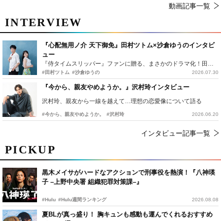
動画記事一覧
INTERVIEW
『心配無用ノ介 天下御免』田村ツトム×沙倉ゆうのインタビ
ュー
『侍タイムスリッパー』ファンに贈る、まさかのドラマ化！田村ツトム×沙倉ゆうのが語る『心配無用ノ介』撮影秘話
#田村ツトム
#沙倉ゆうの
2026.07.30
『今から、親友やめようか。』沢村玲インタビュー
沢村玲、親友から一線を越えて…理想の恋愛像について語る
#今から、親友やめようか。
#沢村玲
2026.06.20
インタビュー記事一覧
PICKUP
黒木メイサがハードなアクションで刑事役を熱演！『八神瑛
子 –上野中央署 組織犯罪対策課–』
#Hulu
#Hulu週間ランキング
2026.08.08
夏BLが真っ盛り！ 胸キュンも感動も運んでくれるおすすめ