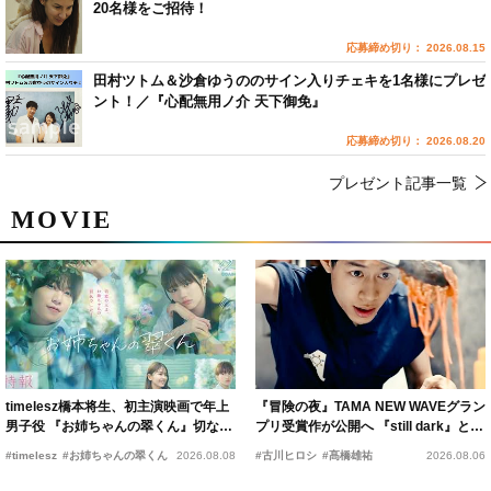
20名様をご招待！
応募締め切り： 2026.08.15
田村ツトム＆沙倉ゆうののサイン入りチェキを1名様にプレゼ
ント！／『心配無用ノ介 天下御免』
応募締め切り： 2026.08.20
プレゼント記事一覧
MOVIE
timelesz橋本将生、初主演映画で年上
『冒険の夜』TAMA NEW WAVEグラン
男子役 『お姉ちゃんの翠くん』切ない
プリ受賞作が公開へ 『still dark』と同
恋の幕開けを予感
時上映決定
#timelesz
#お姉ちゃんの翠くん
2026.08.08
#古川ヒロシ
#髙橋雄祐
2026.08.06