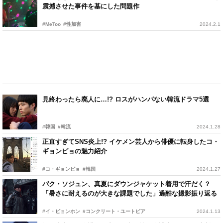
震撼させた事件を基にした問題作
#MeToo
#性加害
2024.2.1
見終わったら廃人に…!? ロスがハンパない韓流ドラマ5選
#韓国
#韓流
2024.1.28
正直すぎてSNS炎上!? イケメン芸人から俳優に転身したコ・
ギョンピョの魅力紹介
#コ・ギョンピョ
#韓国
2024.1.27
パク・ソジュン、真夏にダウンジャケット着用で汗だく？
「暑さに耐えるのが大きな課題でした」過酷な撮影振り返る
#イ・ビョンホン
#コンクリート・ユートピア
2024.1.13