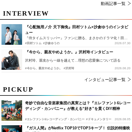
動画記事一覧
INTERVIEW
『心配無用ノ介 天下御免』田村ツトム×沙倉ゆうのインタビ
ュー
『侍タイムスリッパー』ファンに贈る、まさかのドラマ化！田村ツトム×沙倉ゆうのが語る『心配無用ノ介』撮影秘話
#田村ツトム
#沙倉ゆうの
2026.07.30
『今から、親友やめようか。』沢村玲インタビュー
沢村玲、親友から一線を越えて…理想の恋愛像について語る
#今から、親友やめようか。
#沢村玲
2026.06.20
インタビュー記事一覧
PICKUP
奇妙で自由な音楽家集団の真実とは？『エレファント6レコー
ディング・カンパニー』が教える“好き”を貫くDIY精神
#エレファント6レコーディング・カンパニー
#ドキュメンタリー
2026.08.05
『ガス人間』がNetflix TOP10でTOP3キープ！ 伝説的特撮映