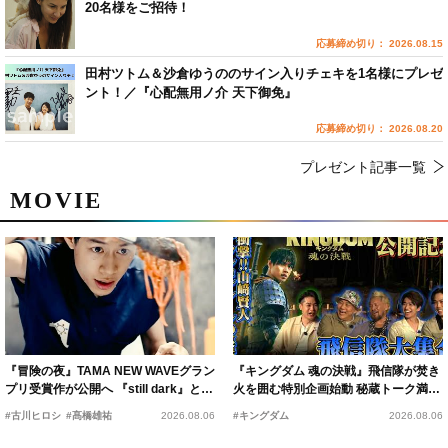
20名様をご招待！
応募締め切り： 2026.08.15
田村ツトム＆沙倉ゆうののサイン入りチェキを1名様にプレゼ
ント！／『心配無用ノ介 天下御免』
応募締め切り： 2026.08.20
プレゼント記事一覧
MOVIE
『冒険の夜』TAMA NEW WAVEグラン
『キングダム 魂の決戦』飛信隊が焚き
プリ受賞作が公開へ 『still dark』と同
火を囲む特別企画始動 秘蔵トーク満載
時上映決定
の“キングダムキャンプ”開催
#古川ヒロシ
#髙橋雄祐
2026.08.06
#キングダム
2026.08.06