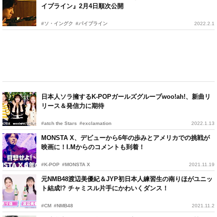
イプライン』2月4日順次公開
#ソ・イングク
#パイプライン
2022.2.1
日本人ソラ擁するK-POPガールズグループwoo!ah!、新曲リ
リース＆発信力に期待
#atch the Stars
#exclamation
2022.1.13
MONSTA X、デビューから6年の歩みとアメリカでの挑戦が
映画に！I.Mからのコメントも到着！
#K-POP
#MONSTA X
2021.11.19
元NMB48渡辺美優紀＆JYP初日本人練習生の南りほがユニッ
ト結成!? チャミスル片手にかわいくダンス！
#CM
#NMB48
2021.11.2