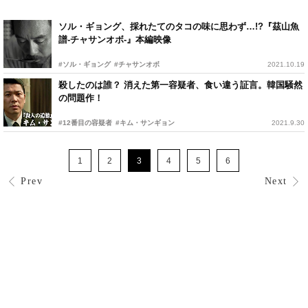
ソル・ギョング、採れたてのタコの味に思わず…!?『茲山魚
譜-チャサンオボ-』本編映像
#ソル・ギョング
#チャサンオボ
2021.10.19
殺したのは誰？ 消えた第一容疑者、食い違う証言。韓国騒然
の問題作！
#12番目の容疑者
#キム・サンギョン
2021.9.30
1
2
3
4
5
6
Prev
Next