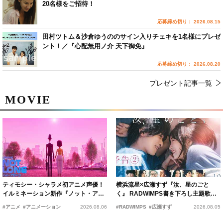
20名様をご招待！
応募締め切り： 2026.08.15
田村ツトム＆沙倉ゆうののサイン入りチェキを1名様にプレゼ
ント！／『心配無用ノ介 天下御免』
応募締め切り： 2026.08.20
プレゼント記事一覧
MOVIE
ティモシー・シャラメ初アニメ声優！
横浜流星×広瀬すず『汝、星のごと
イルミネーション新作『ノット・アロ
く』 RADWIMPS書き下ろし主題歌が
ーン』2027年公開決定
15年の愛を切なく彩る
#アニメ
#アニメーション
2026.08.06
#RADWIMPS
#広瀬すず
2026.08.05