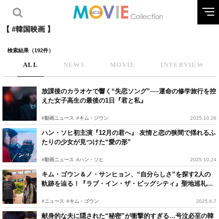
【 #韓国映画 】
検索結果（192件）
ALL
NEWS
MOVIE
INTERVIEW
放課後のカラオケで響く“失恋ソング”──運命の修学旅行を控
えた女子高生の最後の1日『君と私』
#動画ニュース
#キム・ジウン
2025.10.26
ハン・ソヒ初主演『12月の君へ』 友情と恋の狭間で揺れるふ
たりの少女が見つけた“愛の形”
#動画ニュース
#ハン・ソヒ
2025.10.24
キム・ゴウン＆ノ・サンヒョン、“自分らしさ”を探す2人の
軌跡を辿る！『ラブ・イン・ザ・ビッグシティ』聖地巡礼ガ
イド
#ニュース
#キム・ゴウン
2025.6.7
献身的な夫に隠された“秘密”が衝撃的すぎる…号泣必至の韓