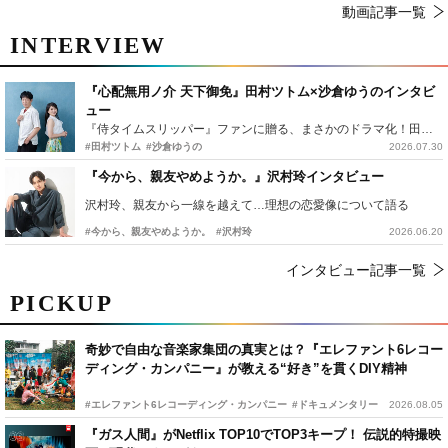
動画記事一覧
INTERVIEW
『心配無用ノ介 天下御免』田村ツトム×沙倉ゆうのインタビ
ュー
『侍タイムスリッパー』ファンに贈る、まさかのドラマ化！田村ツトム×沙倉ゆうのが語る『心配無用ノ介』撮影秘話
#田村ツトム
#沙倉ゆうの
2026.07.30
『今から、親友やめようか。』沢村玲インタビュー
沢村玲、親友から一線を越えて…理想の恋愛像について語る
#今から、親友やめようか。
#沢村玲
2026.06.20
インタビュー記事一覧
PICKUP
奇妙で自由な音楽家集団の真実とは？『エレファント6レコー
ディング・カンパニー』が教える“好き”を貫くDIY精神
#エレファント6レコーディング・カンパニー
#ドキュメンタリー
2026.08.05
『ガス人間』がNetflix TOP10でTOP3キープ！ 伝説的特撮映