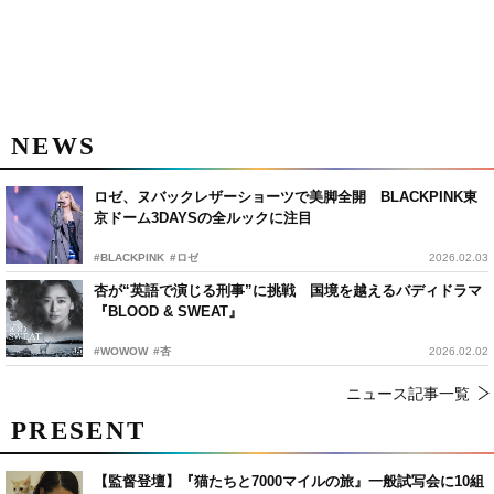
NEWS
ロゼ、ヌバックレザーショーツで美脚全開 BLACKPINK東
京ドーム3DAYSの全ルックに注目
#BLACKPINK
#ロゼ
2026.02.03
杏が“英語で演じる刑事”に挑戦 国境を越えるバディドラマ
『BLOOD & SWEAT』
#WOWOW
#杏
2026.02.02
ニュース記事一覧
PRESENT
【監督登壇】『猫たちと7000マイルの旅』一般試写会に10組