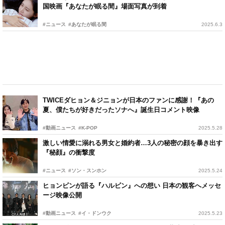
国映画『あなたが眠る間』場面写真が到着
#ニュース
#あなたが眠る間
2025.6.3
TWICEダヒョン＆ジニョンが日本のファンに感謝！『あの
夏、僕たちが好きだったソナへ』誕生日コメント映像
#動画ニュース
#K-POP
2025.5.28
激しい情愛に溺れる男女と婚約者…3人の秘密の顔を暴き出す
『秘顔』の衝撃度
#ニュース
#ソン・スンホン
2025.5.24
ヒョンビンが語る『ハルビン』への想い 日本の観客へメッセ
ージ映像公開
#動画ニュース
#イ・ドンウク
2025.5.23