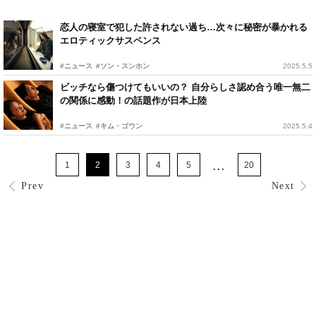
恋人の寝室で犯した許されない過ち…次々に秘密が暴かれる
エロティックサスペンス
#ニュース
#ソン・スンホン
2025.5.5
ビッチなら傷つけてもいいの？ 自分らしさ認め合う唯一無二
の関係に感動！の話題作が日本上陸
#ニュース
#キム・ゴウン
2025.5.4
...
1
2
3
4
5
20
Prev
Next