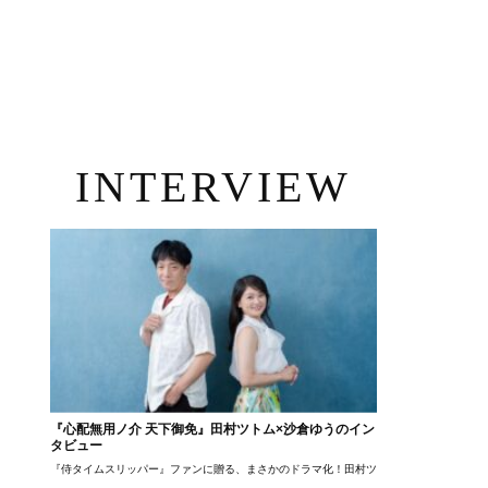
INTERVIEW
『心配無用ノ介 天下御免』田村ツトム×沙倉ゆうのイン
タビュー
『侍タイムスリッパー』ファンに贈る、まさかのドラマ化！田村ツトム×沙倉ゆうのが語