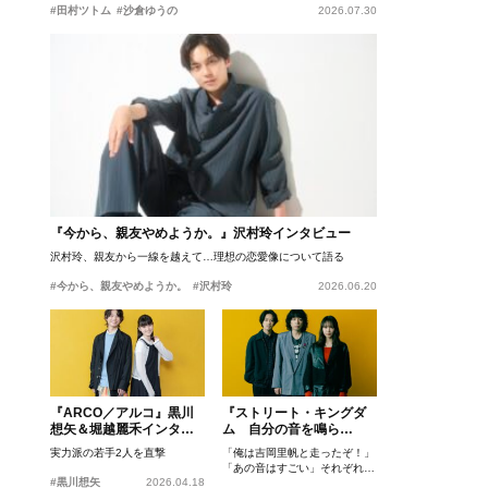
#田村ツトム
#沙倉ゆうの
2026.07.30
『今から、親友やめようか。』沢村玲インタビュー
沢村玲、親友から一線を越えて…理想の恋愛像について語る
#今から、親友やめようか。
#沢村玲
2026.06.20
『ARCO／アルコ』黒川
『ストリート・キングダ
想矢＆堀越麗禾インタビ
ム 自分の音を鳴ら
ュー
せ。』峯田和伸、若葉竜
実力派の若手2人を直撃
「俺は吉岡里帆と走ったぞ！」
也、吉岡里帆インタビュ
「あの音はすごい」それぞれの
ー
#黒川想矢
2026.04.18
忘れがたいシーンとは？