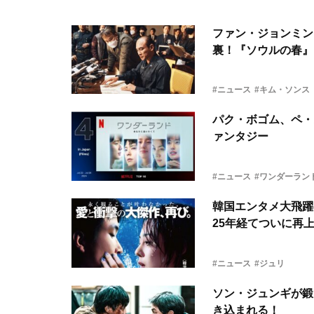
ファン・ジョンミン
裏！『ソウルの春』
#ニュース
#キム・ソンス
パク・ボゴム、ペ・
ァンタジー
#ニュース
#ワンダーラン
韓国エンタメ大飛躍
25年経てついに再
#ニュース
#ジュリ
ソン・ジュンギが鍛
き込まれる！