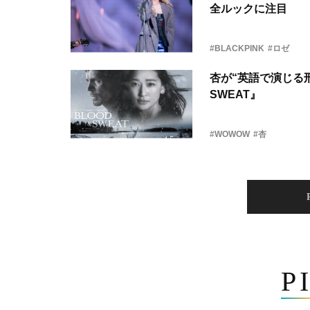
全ルックに注目
#BLACKPINK
#ロゼ
杏が“英語で演じる刑
SWEAT』
#WOWOW
#杏
P