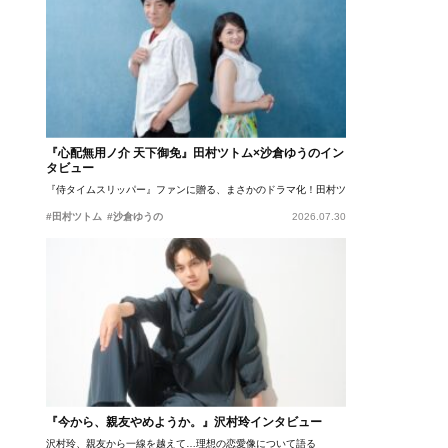
『心配無用ノ介 天下御免』田村ツトム×沙倉ゆうのイン
タビュー
『侍タイムスリッパー』ファンに贈る、まさかのドラマ化！田村ツトム×沙倉ゆうのが語
#田村ツトム
#沙倉ゆうの
2026.07.30
『今から、親友やめようか。』沢村玲インタビュー
沢村玲、親友から一線を越えて…理想の恋愛像について語る