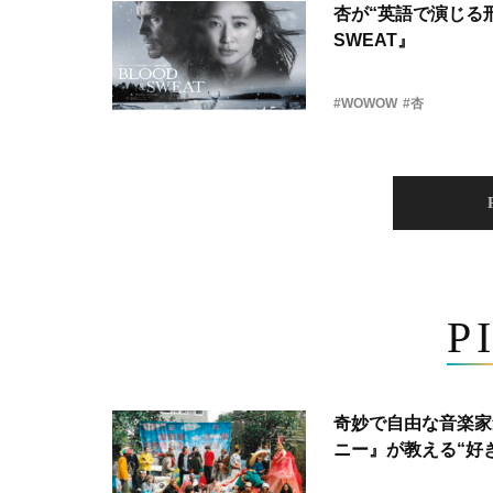
杏が“英語で演じる刑
SWEAT』
#WOWOW
#杏
P
奇妙で自由な音楽家
ニー』が教える“好き