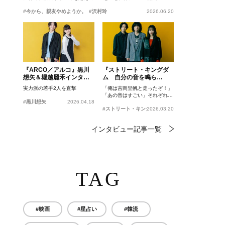
#今から、親友やめようか。
#沢村玲
2026.06.20
『ARCO／アルコ』黒川
『ストリート・キングダ
想矢＆堀越麗禾インタビ
ム 自分の音を鳴ら
ュー
せ。』峯田和伸、若葉竜
実力派の若手2人を直撃
「俺は吉岡里帆と走ったぞ！」
也、吉岡里帆インタビュ
「あの音はすごい」それぞれの
ー
#黒川想矢
2026.04.18
忘れがたいシーンとは？
#ストリート・キングダム 自分の音を鳴らせ。
2026.03.20
インタビュー記事一覧
TAG
#映画
#星占い
#韓流