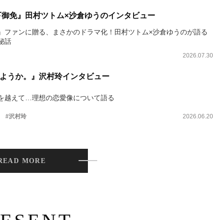
下御免』田村ツトム×沙倉ゆうのインタビュー
』ファンに贈る、まさかのドラマ化！田村ツトム×沙倉ゆうのが語る
秘話
2026.07.30
ようか。』沢村玲インタビュー
を越えて…理想の恋愛像について語る
。
#沢村玲
2026.06.20
READ MORE