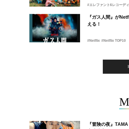
#エレファント6レコーデ
『ガス人間』がNetf
える！
#Netflix
#Netflix TOP10
M
『冒険の夜』TAMA 