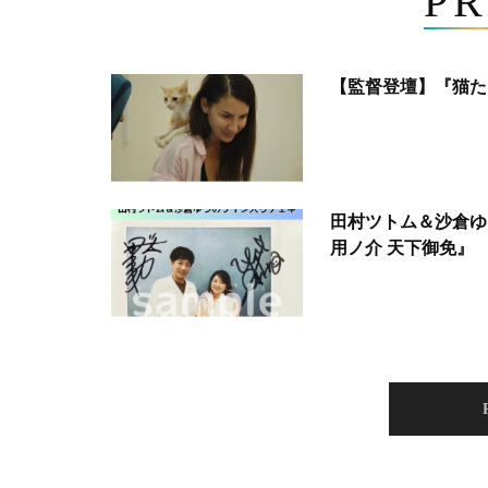
PR
【監督登壇】『猫た
田村ツトム＆沙倉ゆ
用ノ介 天下御免』