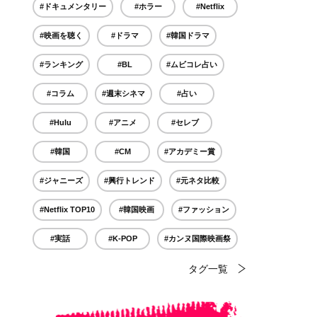
#ドキュメンタリー
#ホラー
#Netflix
#映画を聴く
#ドラマ
#韓国ドラマ
#ランキング
#BL
#ムビコレ占い
#コラム
#週末シネマ
#占い
#Hulu
#アニメ
#セレブ
#韓国
#CM
#アカデミー賞
#ジャニーズ
#興行トレンド
#元ネタ比較
#Netflix TOP10
#韓国映画
#ファッション
#実話
#K-POP
#カンヌ国際映画祭
タグ一覧