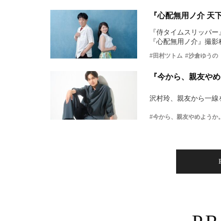
『心配無用ノ介 天
『侍タイムスリッパー
『心配無用ノ介』撮影
#田村ツトム
#沙倉ゆうの
『今から、親友やめ
沢村玲、親友から一線
#今から、親友やめようか