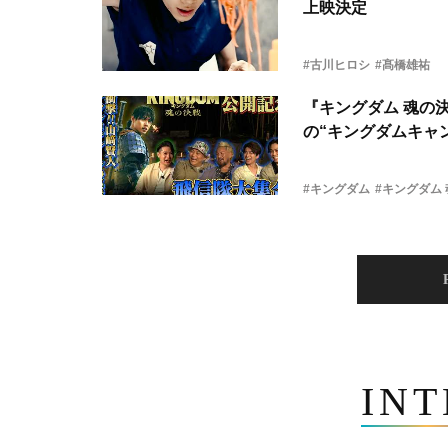
上映決定
#古川ヒロシ
#髙橋雄祐
『キングダム 魂の
の“キングダムキャ
#キングダム
#キングダム
IN