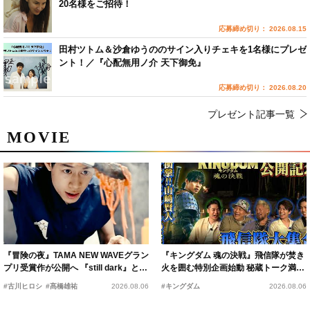
20名様をご招待！
応募締め切り： 2026.08.15
田村ツトム＆沙倉ゆうののサイン入りチェキを1名様にプレゼ
ント！／『心配無用ノ介 天下御免』
応募締め切り： 2026.08.20
プレゼント記事一覧
MOVIE
『冒険の夜』TAMA NEW WAVEグラン
『キングダム 魂の決戦』飛信隊が焚き
プリ受賞作が公開へ 『still dark』と同
火を囲む特別企画始動 秘蔵トーク満載
時上映決定
の“キングダムキャンプ”開催
#古川ヒロシ
#髙橋雄祐
2026.08.06
#キングダム
2026.08.06