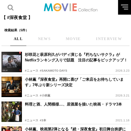
【 #深夜食堂 】
検索結果（5件）
ALL
NEWS
MOVIE
INTERVIEW
杉咲花と萩原利久がバディ演じる『朽ちないサクラ』が
Netflixランキング入りで話題 注目の記事をピックアップ！
#ニュース
#SAKAMOTO DAYS
2026.3.23
小林薫『深夜食堂』再開に喜び「ご来店をお待ちしていま
す」7年ぶり新シリーズ決定
#ニュース
#小林薫
2026.3.21
料理と酒、人間模様…、居酒屋を描いた映画・ドラマ3本
#ニュース
#3本
2021.1.16
小林薫、映画第2弾となる『続・深夜食堂』初日舞台挨拶に