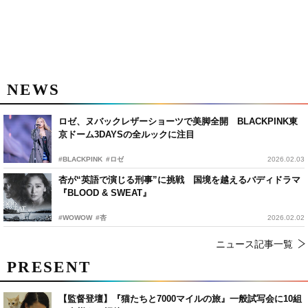
NEWS
ロゼ、ヌバックレザーショーツで美脚全開 BLACKPINK東
京ドーム3DAYSの全ルックに注目
#BLACKPINK
#ロゼ
2026.02.03
杏が“英語で演じる刑事”に挑戦 国境を越えるバディドラマ
『BLOOD & SWEAT』
#WOWOW
#杏
2026.02.02
ニュース記事一覧
PRESENT
【監督登壇】『猫たちと7000マイルの旅』一般試写会に10組