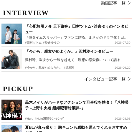
動画記事一覧
INTERVIEW
『心配無用ノ介 天下御免』田村ツトム×沙倉ゆうのインタビ
ュー
『侍タイムスリッパー』ファンに贈る、まさかのドラマ化！田村ツトム×沙倉ゆうのが語る『心配無用ノ介』撮影秘話
#田村ツトム
#沙倉ゆうの
2026.07.30
『今から、親友やめようか。』沢村玲インタビュー
沢村玲、親友から一線を越えて…理想の恋愛像について語る
#今から、親友やめようか。
#沢村玲
2026.06.20
インタビュー記事一覧
PICKUP
黒木メイサがハードなアクションで刑事役を熱演！『八神瑛
子 –上野中央署 組織犯罪対策課–』
#Hulu
#Hulu週間ランキング
2026.08.08
夏BLが真っ盛り！ 胸キュンも感動も運んでくれるおすすめ