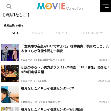
【 #桃月なしこ 】
検索結果（9件）
ALL
NEWS
MOVIE
INTERVIEW
「童貞感や妄想がいいですよね」 徳井義実、桃月なしこ、八
木奈々らが官能小説を生朗読
#ニュース
#令和に官能小説作ってます
2026.6.7
伝説のゆる〜い脱力系ファミレス物語『THE3名様』映画化！
4月8日劇場公開
#ニュース
#THE3名様
2022.2.23
桃月なしこ／サカイ引越センターCM
#動画ニュース
#サカイ引越センター
2021.4.1
桃月なしこ／サカイ引越センターWEB動画