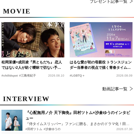
プレゼント記事一覧
MOVIE
松岡茉優×成田凌『男ともだち』 恋人
はるな愛が初の母親役 トランスジェン
ではない2人が紡ぐ曖昧で切ない予告
ダー当事者の視点で描く青春タイムス
編解禁
リップコメディ
#chilldspot
#三島有紀子
2026.08.10
#LGBTQ＋
2026.08.09
動画記事一覧
INTERVIEW
『心配無用ノ介 天下御免』田村ツトム×沙倉ゆうのインタビ
ュー
『侍タイムスリッパー』ファンに贈る、まさかのドラマ化！田村ツトム×沙倉ゆうのが語る『心配無用ノ介』撮影秘話
#田村ツトム
#沙倉ゆうの
2026.07.30