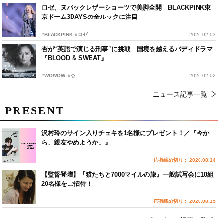
ロゼ、ヌバックレザーショーツで美脚全開 BLACKPINK東
京ドーム3DAYSの全ルックに注目
#BLACKPINK
#ロゼ
2026.02.03
杏が“英語で演じる刑事”に挑戦 国境を越えるバディドラマ
『BLOOD & SWEAT』
#WOWOW
#杏
2026.02.02
ニュース記事一覧
PRESENT
沢村玲のサイン入りチェキを1名様にプレゼント！／『今か
ら、親友やめようか。』
応募締め切り： 2026.08.14
【監督登壇】『猫たちと7000マイルの旅』一般試写会に10組
20名様をご招待！
応募締め切り： 2026.08.15