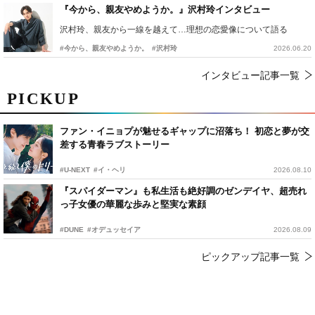
『今から、親友やめようか。』沢村玲インタビュー
沢村玲、親友から一線を越えて…理想の恋愛像について語る
#今から、親友やめようか。
#沢村玲
2026.06.20
インタビュー記事一覧
PICKUP
ファン・イニョプが魅せるギャップに沼落ち！ 初恋と夢が交
差する青春ラブストーリー
#U-NEXT
#イ・ヘリ
2026.08.10
『スパイダーマン』も私生活も絶好調のゼンデイヤ、超売れ
っ子女優の華麗な歩みと堅実な素顔
#DUNE
#オデュッセイア
2026.08.09
ピックアップ記事一覧