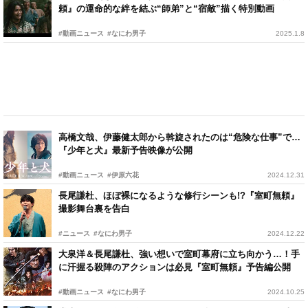
頼』の運命的な絆を結ぶ“師弟”と“宿敵”描く特別動画
#動画ニュース
#なにわ男子
2025.1.8
高橋文哉、伊藤健太郎から斡旋されたのは“危険な仕事”で…
『少年と犬』最新予告映像が公開
#動画ニュース
#伊原六花
2024.12.31
長尾謙杜、ほぼ裸になるような修行シーンも!?『室町無頼』
撮影舞台裏を告白
#ニュース
#なにわ男子
2024.12.22
大泉洋＆長尾謙杜、強い想いで室町幕府に立ち向かう…！手
に汗握る殺陣のアクションは必見『室町無頼』予告編公開
#動画ニュース
#なにわ男子
2024.10.25