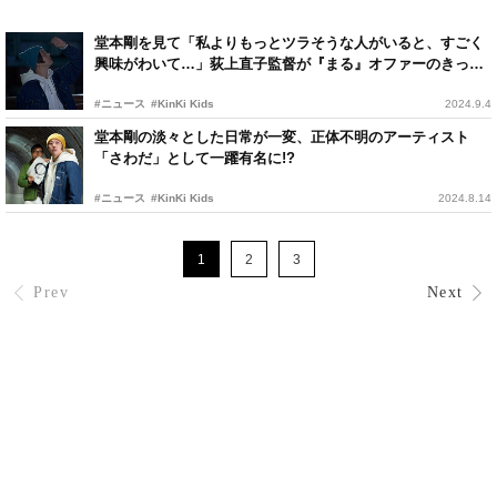
堂本剛を見て「私よりもっとツラそうな人がいると、すごく
興味がわいて…」荻上直子監督が『まる』オファーのきっか
け語る
#ニュース
#KinKi Kids
2024.9.4
堂本剛の淡々とした日常が一変、正体不明のアーティスト
「さわだ」として一躍有名に!?
#ニュース
#KinKi Kids
2024.8.14
1
2
3
Prev
Next