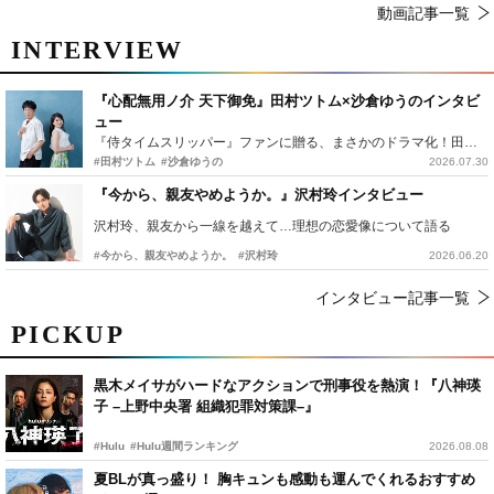
動画記事一覧
INTERVIEW
『心配無用ノ介 天下御免』田村ツトム×沙倉ゆうのインタビ
ュー
『侍タイムスリッパー』ファンに贈る、まさかのドラマ化！田村ツトム×沙倉ゆうのが語る『心配無用ノ介』撮影秘話
#田村ツトム
#沙倉ゆうの
2026.07.30
『今から、親友やめようか。』沢村玲インタビュー
沢村玲、親友から一線を越えて…理想の恋愛像について語る
#今から、親友やめようか。
#沢村玲
2026.06.20
インタビュー記事一覧
PICKUP
黒木メイサがハードなアクションで刑事役を熱演！『八神瑛
子 –上野中央署 組織犯罪対策課–』
#Hulu
#Hulu週間ランキング
2026.08.08
夏BLが真っ盛り！ 胸キュンも感動も運んでくれるおすすめ