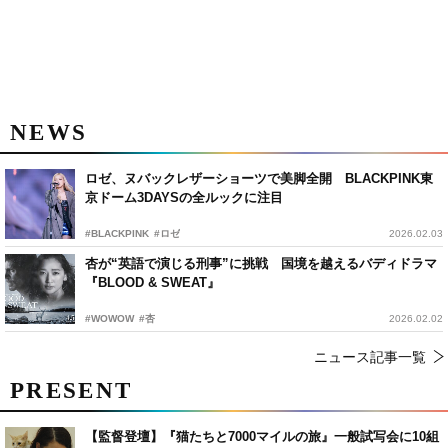
NEWS
ロゼ、ヌバックレザーショーツで美脚全開 BLACKPINK東
京ドーム3DAYSの全ルックに注目
#BLACKPINK
#ロゼ
2026.02.03
杏が“英語で演じる刑事”に挑戦 国境を越えるバディドラマ
『BLOOD & SWEAT』
#WOWOW
#杏
2026.02.02
ニュース記事一覧
PRESENT
【監督登壇】『猫たちと7000マイルの旅』一般試写会に10組