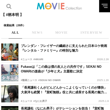
【 #柄本明 】
検索結果（28件）
ALL
NEWS
MOVIE
INTERVIEW
ブレンダン・フレイザーの繊細さに支えられた日本ロケ映画
『レンタル・ファミリー』の特別な魅力
#ニュース
#HIKARI
2026.2.28
Fukaseは「この曲は僕の友人との共作です」SEKAI NO
OWARIの楽曲が『少年と犬』主題歌に決定
#動画ニュース
#SEKAI NO OWARI
2025.1.26
「長尾謙杜くんがどんどんかっこよくなっていくのが痛快」
大泉洋も絶賛！『室町無頼』役と共に成長する長尾の魅力と
は？
#ニュース
#なにわ男子
2025.1.9
長尾謙杜（なにわ男子）がナレーションを担当！『室町無