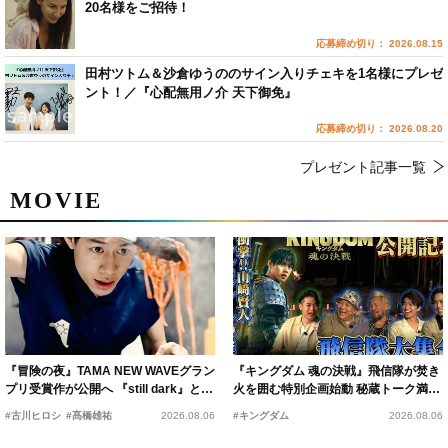
20名様をご招待！
応募締め切り： 2026.08.15
田村ツトム＆沙倉ゆうののサイン入りチェキを1名様にプレゼ
ント！／『心配無用ノ介 天下御免』
応募締め切り： 2026.08.20
プレゼント記事一覧
MOVIE
『冒険の夜』TAMA NEW WAVEグラン
『キングダム 魂の決戦』飛信隊が焚き
プリ受賞作が公開へ 『still dark』と同
火を囲む特別企画始動 秘蔵トーク満載
時上映決定
の“キングダムキャンプ”開催
#古川ヒロシ
#髙橋雄祐
2026.08.06
#キングダム
2026.08.06