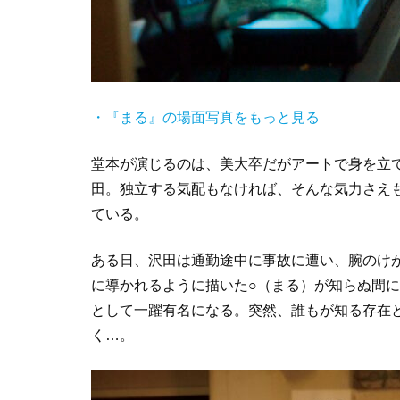
・
『まる』の場面写真をもっと見る
堂本が演じるのは、美大卒だがアートで身を立
田。独立する気配もなければ、そんな気力さえ
ている。
ある日、沢田は通勤途中に事故に遭い、腕のけ
に導かれるように描いた○（まる）が知らぬ間に
として一躍有名になる。突然、誰もが知る存在
く…。