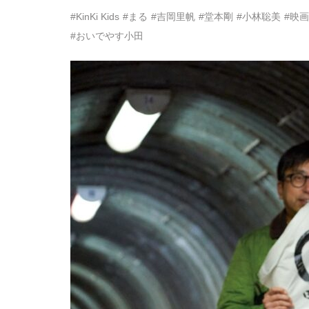
#KinKi Kids
#まる
#吉岡里帆
#堂本剛
#小林聡美
#映画
#おいでやす小田