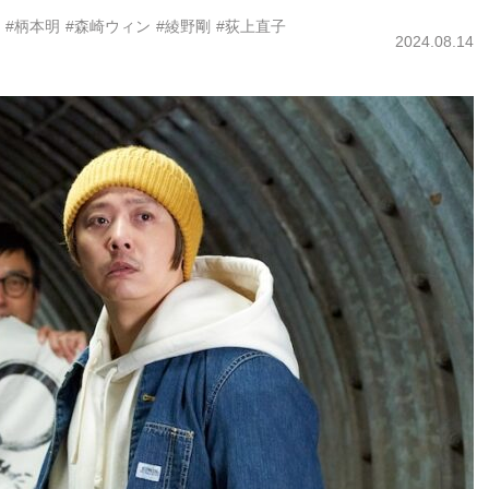
#柄本明
#森崎ウィン
#綾野剛
#荻上直子
2024.08.14