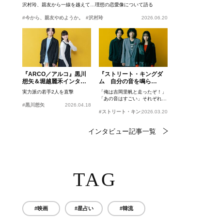
沢村玲、親友から一線を越えて…理想の恋愛像について語る
#今から、親友やめようか。
#沢村玲
2026.06.20
『ARCO／アルコ』黒川
『ストリート・キングダ
想矢＆堀越麗禾インタビ
ム 自分の音を鳴ら
ュー
せ。』峯田和伸、若葉竜
実力派の若手2人を直撃
「俺は吉岡里帆と走ったぞ！」
也、吉岡里帆インタビュ
「あの音はすごい」それぞれの
ー
#黒川想矢
2026.04.18
忘れがたいシーンとは？
#ストリート・キングダム 自分の音を鳴らせ。
2026.03.20
インタビュー記事一覧
TAG
#映画
#星占い
#韓流