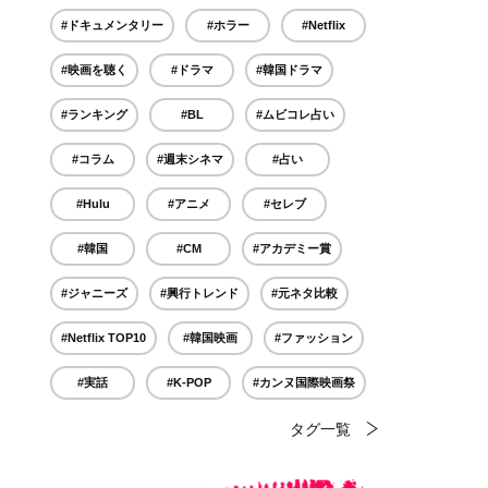
#ドキュメンタリー
#ホラー
#Netflix
#映画を聴く
#ドラマ
#韓国ドラマ
#ランキング
#BL
#ムビコレ占い
#コラム
#週末シネマ
#占い
#Hulu
#アニメ
#セレブ
#韓国
#CM
#アカデミー賞
#ジャニーズ
#興行トレンド
#元ネタ比較
#Netflix TOP10
#韓国映画
#ファッション
#実話
#K-POP
#カンヌ国際映画祭
タグ一覧