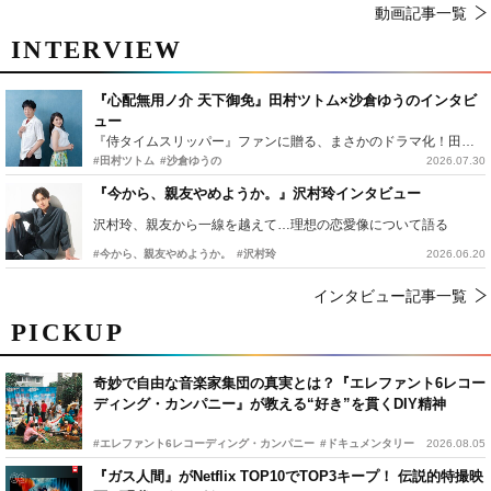
動画記事一覧
INTERVIEW
『心配無用ノ介 天下御免』田村ツトム×沙倉ゆうのインタビ
ュー
『侍タイムスリッパー』ファンに贈る、まさかのドラマ化！田村ツトム×沙倉ゆうのが語る『心配無用ノ介』撮影秘話
#田村ツトム
#沙倉ゆうの
2026.07.30
『今から、親友やめようか。』沢村玲インタビュー
沢村玲、親友から一線を越えて…理想の恋愛像について語る
#今から、親友やめようか。
#沢村玲
2026.06.20
インタビュー記事一覧
PICKUP
奇妙で自由な音楽家集団の真実とは？『エレファント6レコー
ディング・カンパニー』が教える“好き”を貫くDIY精神
#エレファント6レコーディング・カンパニー
#ドキュメンタリー
2026.08.05
『ガス人間』がNetflix TOP10でTOP3キープ！ 伝説的特撮映