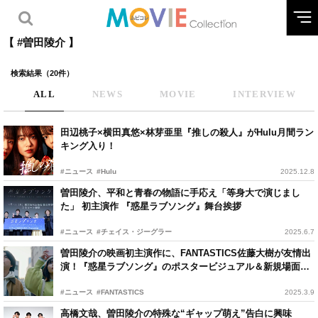
【 #曽田陵介 】
検索結果（20件）
ALL
NEWS
MOVIE
INTERVIEW
田辺桃子×横田真悠×林芽亜里『推しの殺人』がHulu月間ラン
キング入り！
#ニュース
#Hulu
2025.12.8
曽田陵介、平和と青春の物語に手応え「等身大で演じまし
た」 初主演作 『惑星ラブソング』舞台挨拶
#ニュース
#チェイス・ジーグラー
2025.6.7
曽田陵介の映画初主演作に、FANTASTICS佐藤大樹が友情出
演！『惑星ラブソング』のポスタービジュアル＆新規場面写
真解禁
#ニュース
#FANTASTICS
2025.3.9
高橋文哉、曽田陵介の特殊な“ギャップ萌え”告白に興味