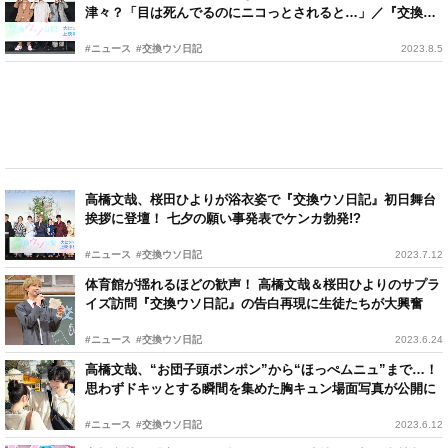
津々？「目は死んでるのにニコっとされると…」／『交換ウ
ソ日記』舞台挨拶
#ニュース
#交換ウソ日記
2023.8.5
高橋文哉、桜田ひよりが浴衣姿で『交換ウソ日記』初日舞台
挨拶に登壇！ 七夕の願い事発表でケンカ勃発!?
#ニュース
#交換ウソ日記
2023.7.12
体育館が揺れるほどの歓声！ 高橋文哉＆桜田ひよりのサプラ
イズ訪問『交換ウソ日記』の告白再現に生徒たちが大興奮
#ニュース
#交換ウソ日記
2023.6.24
高橋文哉、“お団子頭ポンポン”から“ほっぺムニュ”まで…！
思わずドキッとする瞬間を集めた胸キュン場面写真が公開に
#ニュース
#交換ウソ日記
2023.6.12