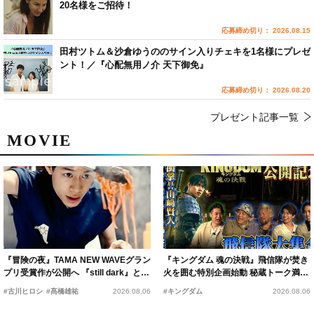
20名様をご招待！
応募締め切り： 2026.08.15
田村ツトム＆沙倉ゆうののサイン入りチェキを1名様にプレゼ
ント！／『心配無用ノ介 天下御免』
応募締め切り： 2026.08.20
プレゼント記事一覧
MOVIE
『冒険の夜』TAMA NEW WAVEグラン
『キングダム 魂の決戦』飛信隊が焚き
プリ受賞作が公開へ 『still dark』と同
火を囲む特別企画始動 秘蔵トーク満載
時上映決定
の“キングダムキャンプ”開催
#古川ヒロシ
#髙橋雄祐
2026.08.06
#キングダム
2026.08.06