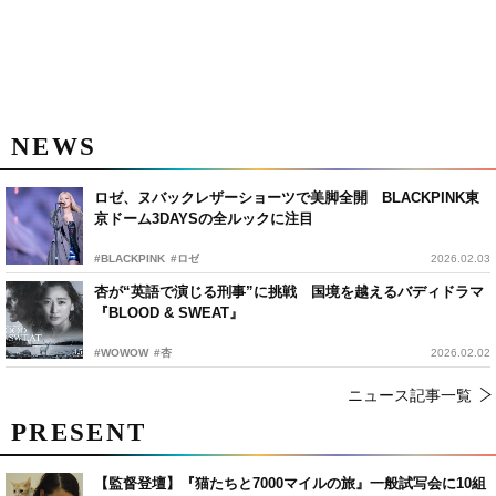
NEWS
ロゼ、ヌバックレザーショーツで美脚全開 BLACKPINK東
京ドーム3DAYSの全ルックに注目
#BLACKPINK
#ロゼ
2026.02.03
杏が“英語で演じる刑事”に挑戦 国境を越えるバディドラマ
『BLOOD & SWEAT』
#WOWOW
#杏
2026.02.02
ニュース記事一覧
PRESENT
【監督登壇】『猫たちと7000マイルの旅』一般試写会に10組