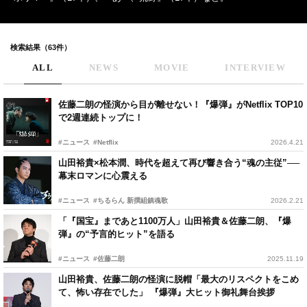
検索結果（63件）
ALL
NEWS
MOVIE
INTERVIEW
佐藤二朗の怪演から目が離せない！『爆弾』がNetflix TOP10
で2週連続トップに！
#ニュース
#Netflix
2026.4.21
山田裕貴×松本潤、時代を超えて再び響き合う“魂の主従”──
幕末ロマンに心震える
#ニュース
#ちるらん 新撰組鎮魂歌
2026.2.21
「『国宝』まであと1100万人」山田裕貴＆佐藤二朗、『爆
弾』の“予言的ヒット”を語る
#ニュース
#佐藤二朗
2025.11.19
山田裕貴、佐藤二朗の怪演に脱帽「最大のリスペクトをこめ
て、怖い存在でした」 『爆弾』大ヒット御礼舞台挨拶