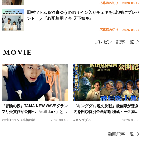
応募締め切り： 2026.08.15
田村ツトム＆沙倉ゆうののサイン入りチェキを1名様にプレゼ
ント！／『心配無用ノ介 天下御免』
応募締め切り： 2026.08.20
プレゼント記事一覧
MOVIE
『冒険の夜』TAMA NEW WAVEグラン
『キングダム 魂の決戦』飛信隊が焚き
プリ受賞作が公開へ 『still dark』と同
火を囲む特別企画始動 秘蔵トーク満載
時上映決定
の“キングダムキャンプ”開催
#古川ヒロシ
#髙橋雄祐
2026.08.06
#キングダム
2026.08.06
動画記事一覧