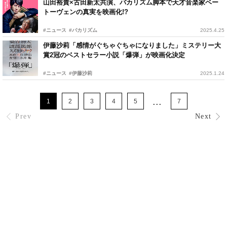
⼭⽥裕貴×古⽥新太共演、バカリズム脚本で天才⾳楽家ベー
トーヴェンの真実を映画化!?
#ニュース
#バカリズム
2025.4.25
伊藤沙莉「感情がぐちゃぐちゃになりました」ミステリー大
賞2冠のベストセラー小説「爆弾」が映画化決定
#ニュース
#伊藤沙莉
2025.1.24
...
1
2
3
4
5
7
Prev
Next