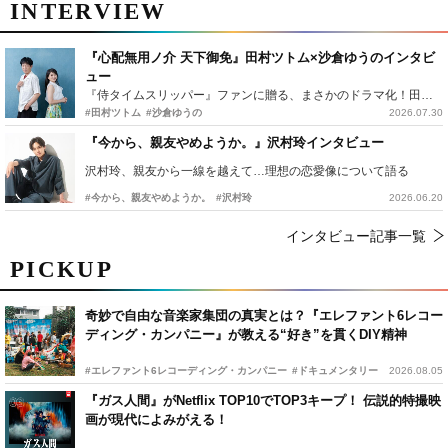
INTERVIEW
『心配無用ノ介 天下御免』田村ツトム×沙倉ゆうのインタビ
ュー
『侍タイムスリッパー』ファンに贈る、まさかのドラマ化！田村ツトム×沙倉ゆうのが語る『心配無用ノ介』撮影秘話
#田村ツトム
#沙倉ゆうの
2026.07.30
『今から、親友やめようか。』沢村玲インタビュー
沢村玲、親友から一線を越えて…理想の恋愛像について語る
#今から、親友やめようか。
#沢村玲
2026.06.20
インタビュー記事一覧
PICKUP
奇妙で自由な音楽家集団の真実とは？『エレファント6レコー
ディング・カンパニー』が教える“好き”を貫くDIY精神
#エレファント6レコーディング・カンパニー
#ドキュメンタリー
2026.08.05
『ガス人間』がNetflix TOP10でTOP3キープ！ 伝説的特撮映
画が現代によみがえる！