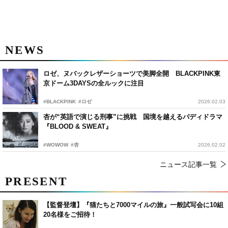
NEWS
ロゼ、ヌバックレザーショーツで美脚全開 BLACKPINK東
京ドーム3DAYSの全ルックに注目
#BLACKPINK
#ロゼ
2026.02.03
杏が“英語で演じる刑事”に挑戦 国境を越えるバディドラマ
『BLOOD & SWEAT』
#WOWOW
#杏
2026.02.02
ニュース記事一覧
PRESENT
【監督登壇】『猫たちと7000マイルの旅』一般試写会に10組
20名様をご招待！