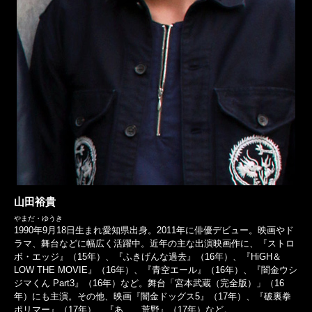
山田裕貴
やまだ・ゆうき
1990年9月18日生まれ愛知県出身。2011年に俳優デビュー。映画やド
ラマ、舞台などに幅広く活躍中。近年の主な出演映画作に、『ストロ
ボ・エッジ』（15年）、『ふきげんな過去』（16年）、『HiGH＆
LOW THE MOVIE』（16年）、『青空エール』（16年）、『闇金ウシ
ジマくん Part3』（16年）など。舞台「宮本武蔵（完全版）」（16
年）にも主演。その他、映画『闇金ドッグス5』（17年）、『破裏拳
ポリマー』（17年）、『あゝ、荒野』（17年）など。