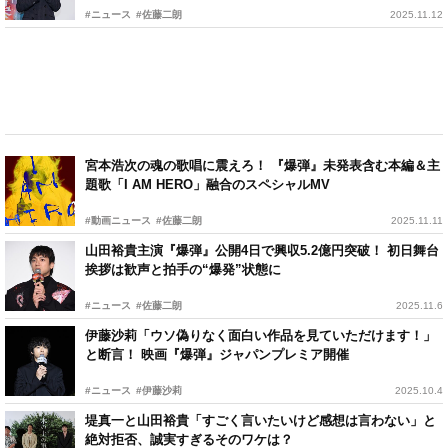
#ニュース
#佐藤二朗
2025.11.12
宮本浩次の魂の歌唱に震えろ！ 『爆弾』未発表含む本編＆主
題歌「I AM HERO」融合のスペシャルMV
#動画ニュース
#佐藤二朗
2025.11.11
山田裕貴主演『爆弾』公開4日で興収5.2億円突破！ 初日舞台
挨拶は歓声と拍手の“爆発”状態に
#ニュース
#佐藤二朗
2025.11.6
伊藤沙莉「ウソ偽りなく面白い作品を見ていただけます！」
と断言！ 映画『爆弾』ジャパンプレミア開催
#ニュース
#伊藤沙莉
2025.10.4
堤真一と山田裕貴「すごく言いたいけど感想は言わない」と
絶対拒否、誠実すぎるそのワケは？