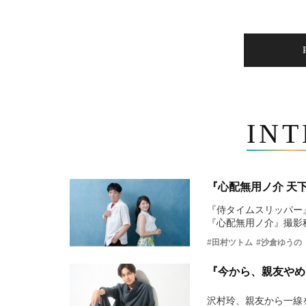
IN
『心配無用ノ介 天
『侍タイムスリッパー
『心配無用ノ介』撮影
#田村ツトム
#沙倉ゆうの
『今から、親友やめ
沢村玲、親友から一線