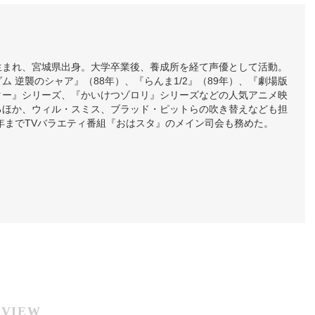
7日生まれ、宮城県出身。大学卒業後、養成所を経て声優として活動。
ム 逆襲のシャア』（88年）、『らんま1/2』（89年）、『劇場版
ター』シリーズ、『かいけつゾロリ』シリーズなどの人気アニメ映
るほか、ウィル・スミス、ブラッド・ピットらの吹き替えなども担
6年までTVバラエティ番組『おはスタ』のメイン司会も務めた。
RVIEW