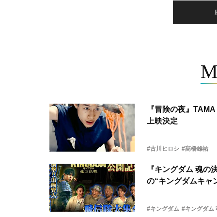
M
『冒険の夜』TAMA 
上映決定
#古川ヒロシ
#髙橋雄祐
『キングダム 魂の
の“キングダムキャ
#キングダム
#キングダム