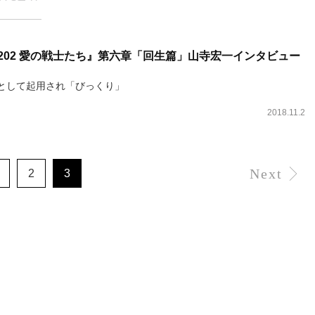
2202 愛の戦士たち』第六章「回生篇」山寺宏一インタビュー
として起用され「びっくり」
2018.11.2
Next
2
3