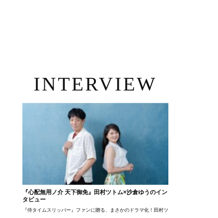
INTERVIEW
『心配無用ノ介 天下御免』田村ツトム×沙倉ゆうのイン
タビュー
『侍タイムスリッパー』ファンに贈る、まさかのドラマ化！田村ツトム×沙倉ゆうのが語