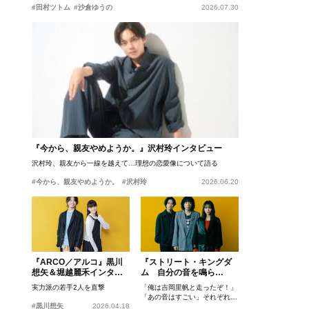
#田村ツトム
#沙倉ゆうの
2026.07.30
『今から、親友やめようか。』沢村玲インタビュー
沢村玲、親友から一線を越えて…理想の恋愛像について語る
#今から、親友やめようか。
#沢村玲
2026.06.20
『ARCO／アルコ』黒川
『ストリート・キングダ
想矢＆堀越麗禾インタビ
ム 自分の音を鳴ら
ュー
せ。』峯田和伸、若葉竜
実力派の若手2人を直撃
「俺は吉岡里帆と走ったぞ！」
也、吉岡里帆インタビュ
「あの音はすごい」それぞれの
ー
#黒川想矢
2026.04.18
忘れがたいシーンとは？