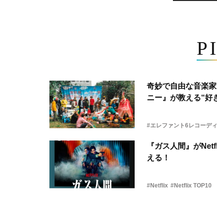
P
奇妙で自由な音楽家
ニー』が教える“好き
#エレファント6レコーデ
『ガス人間』がNetf
える！
#Netflix
#Netflix TOP10