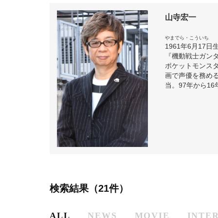
山寺宏一
やまでら・こういち
1961年6月1
『機動戦士ガンダ
ポケットモンス
画で声優を務め
当。97年から1
検索結果（21件）
ALL
NEWS
MOVIE
INTE