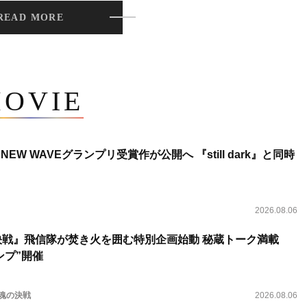
READ MORE
OVIE
NEW WAVEグランプリ受賞作が公開へ 『still dark』と同時
2026.08.06
決戦』飛信隊が焚き火を囲む特別企画始動 秘蔵トーク満載
ンプ”開催
 魂の決戦
2026.08.06