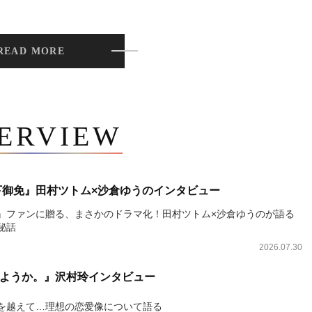
READ MORE
TERVIEW
下御免』田村ツトム×沙倉ゆうのインタビュー
』ファンに贈る、まさかのドラマ化！田村ツトム×沙倉ゆうのが語る
秘話
2026.07.30
ようか。』沢村玲インタビュー
を越えて…理想の恋愛像について語る