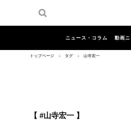
ニュース・コラム
動画ニ
トップページ
タグ
山寺宏一
＞
＞
【 #山寺宏一 】