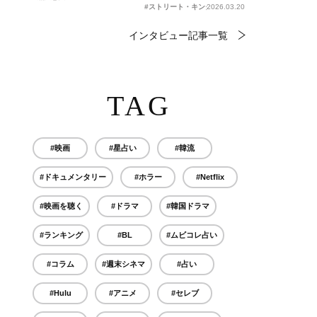
#ストリート・キングダム 自分の音を鳴らせ。
2026.03.20
インタビュー記事一覧
TAG
#映画
#星占い
#韓流
#ドキュメンタリー
#ホラー
#Netflix
#映画を聴く
#ドラマ
#韓国ドラマ
#ランキング
#BL
#ムビコレ占い
#コラム
#週末シネマ
#占い
#Hulu
#アニメ
#セレブ