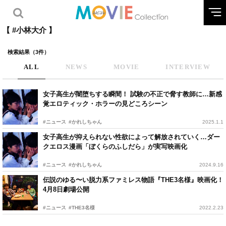
【 #小林大介 】
検索結果（3件）
ALL
NEWS
MOVIE
INTERVIEW
女子高生が闇堕ちする瞬間！ 試験の不正で脅す教師に…新感
覚エロティック・ホラーの見どころシーン
#ニュース
#かれしちゃん
2025.1.1
女子高生が抑えられない性欲によって解放されていく…ダー
クエロス漫画「ぼくらのふしだら」が実写映画化
#ニュース
#かれしちゃん
2024.9.16
伝説のゆる〜い脱力系ファミレス物語『THE3名様』映画化！
4月8日劇場公開
#ニュース
#THE3名様
2022.2.23