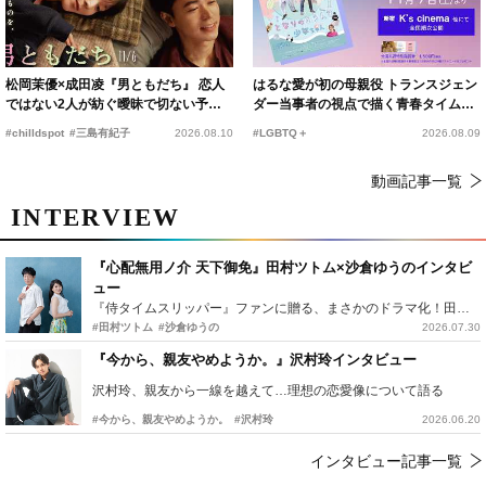
松岡茉優×成田凌『男ともだち』 恋人
はるな愛が初の母親役 トランスジェン
ではない2人が紡ぐ曖昧で切ない予告
ダー当事者の視点で描く青春タイムス
編解禁
リップコメディ
#chilldspot
#三島有紀子
2026.08.10
#LGBTQ＋
2026.08.09
動画記事一覧
INTERVIEW
『心配無用ノ介 天下御免』田村ツトム×沙倉ゆうのインタビ
ュー
『侍タイムスリッパー』ファンに贈る、まさかのドラマ化！田村ツトム×沙倉ゆうのが語る『心配無用ノ介』撮影秘話
#田村ツトム
#沙倉ゆうの
2026.07.30
『今から、親友やめようか。』沢村玲インタビュー
沢村玲、親友から一線を越えて…理想の恋愛像について語る
#今から、親友やめようか。
#沢村玲
2026.06.20
インタビュー記事一覧