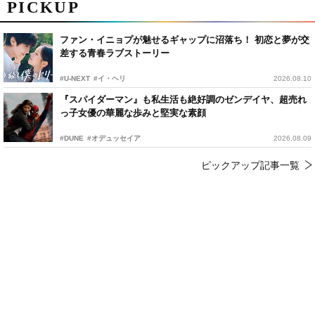
PICKUP
ファン・イニョプが魅せるギャップに沼落ち！ 初恋と夢が交
差する青春ラブストーリー
#U-NEXT
#イ・ヘリ
2026.08.10
『スパイダーマン』も私生活も絶好調のゼンデイヤ、超売れ
っ子女優の華麗な歩みと堅実な素顔
#DUNE
#オデュッセイア
2026.08.09
ピックアップ記事一覧