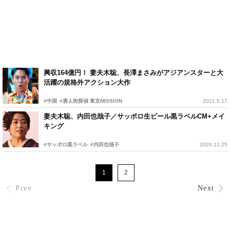
興収164億円！ 妻夫木聡、長澤まさみがアジアンスターと大
活躍の規格外アクション大作
#中国
#唐人街探偵 東京MISSION
2021.5.17
妻夫木聡、内田也哉子／サッポロ生ビール黒ラベルCM+メイ
キング
#サッポロ黒ラベル
#内田也哉子
2020.12.25
1
2
Prev
Next