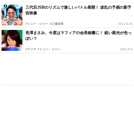
三代目JSBのリズムで激しいバトル展開！ 波乱の予感の新予
告映像
#トニー・ジャー
#三浦友和
2021.6.15
長澤まさみ、今度はマフィアの会長秘書に！ 鋭い眼光が色っ
ぽい？
#アジア
#トニー・ジャー
2021.6.9