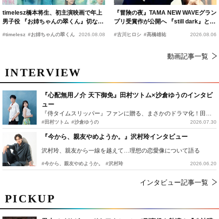
timelesz橋本将生、初主演映画で年上
『冒険の夜』TAMA NEW WAVEグラン
男子役 『お姉ちゃんの翠くん』切ない
プリ受賞作が公開へ 『still dark』と同
恋の幕開けを予感
時上映決定
#timelesz
#お姉ちゃんの翠くん
2026.08.08
#古川ヒロシ
#髙橋雄祐
2026.08.06
動画記事一覧
INTERVIEW
『心配無用ノ介 天下御免』田村ツトム×沙倉ゆうのインタビ
ュー
『侍タイムスリッパー』ファンに贈る、まさかのドラマ化！田村ツトム×沙倉ゆうのが語る『心配無用ノ介』撮影秘話
#田村ツトム
#沙倉ゆうの
2026.07.30
『今から、親友やめようか。』沢村玲インタビュー
沢村玲、親友から一線を越えて…理想の恋愛像について語る
#今から、親友やめようか。
#沢村玲
2026.06.20
インタビュー記事一覧
PICKUP