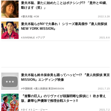
妻夫木聡、新たに始めたことはボクシング!? 「意外と40歳、
動けます（笑）」
#妻夫木聡
#CM
2022.3.28
妻夫木聡らがNYで大暴れ！ シリーズ最高傑作『唐人街探偵
NEW YORK MISSION』
#JUVENILE
#アジア
2021.8.6
妻夫木聡も鈴木保奈美も踊ってハッピー!? 『唐人街探偵 東京
MISSION』エンディング映像
#中国映画
#唐人街探偵 東京MISSION
2021.7.15
『進撃の巨人』のリヴァイが頭脳明晰な探偵に！ 吹き替え
版、豪華な声優陣で推理合戦スタート!!
#タイ
#トニー・ジャー
2021.7.2