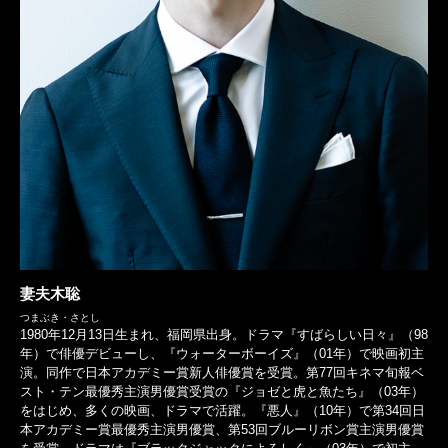
妻夫木聡
つまぶき・さとし
1980年12月13日生まれ、福岡県出身。ドラマ『すばらしい日々』（98
年）で俳優デビューし、『ウォーターボーイズ』（01年）で映画初主
演。同作で日本アカデミー賞新人俳優賞を受賞。第77回キネマ旬報ベ
スト・テン最優秀主演男優賞受賞の『ジョゼと虎と魚たち』（03年）
をはじめ、多くの映画、ドラマで活躍。『悪人』（10年）で第34回日
本アカデミー賞最優秀主演男優賞、第53回ブルーリボン賞主演男優賞