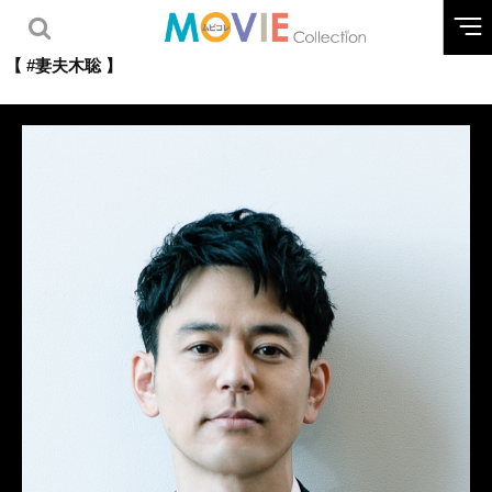
【 #妻夫木聡 】