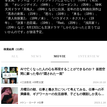
を受賞。ドラマは『ブラックジャックによろしく』（03年）で初主
演、『オレンジデイズ』（04年）、『スローダンス』（05年）、NHK
大河ドラマ『天地人』（09年）などに出演。近年の主な映画出演作は
『黒衣の刺客』（15年）、『怒り』（16年）、『来る』（18年）、
『唐人街探案2』（18年／未）、『パラダイス・ネクスト』（19
年）、『決算！忠臣蔵』（19年）、『Red』（20年）、『浅田家！』
（20年）など。8月13日にも主演ドラマ『しかたなかったと言うては
いかんのです』が放送予定。
検索結果（11件）
ALL
NEWS
MOVIE
INTERVIEW
AIで亡くなった人の心を再現することができるのか？ 仮想空
間に蘇った母の“隠された一面”
#三吉彩花
#仲野太賀
2024.10.10
月曜日の朝、仕事と働き方について考えてみる。仕事への不
満爆発、ギグワーカーの生活崩壊、子どもの寝顔しか見られ
ない…理想の働き方の実現は無理なのか？
#ケン・ローチ
#仕事
2023.1.16