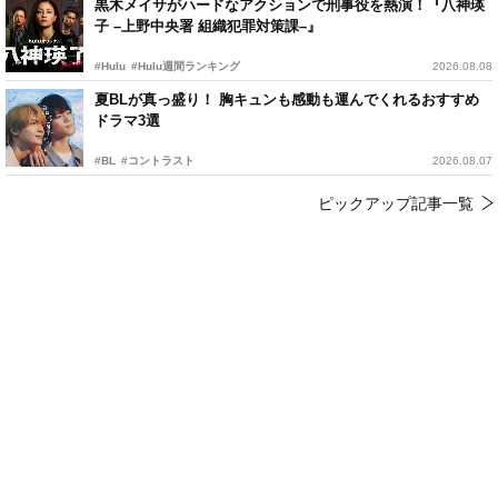
黒木メイサがハードなアクションで刑事役を熱演！『八神瑛
子 –上野中央署 組織犯罪対策課–』
#Hulu
#Hulu週間ランキング
2026.08.08
夏BLが真っ盛り！ 胸キュンも感動も運んでくれるおすすめ
ドラマ3選
#BL
#コントラスト
2026.08.07
ピックアップ記事一覧