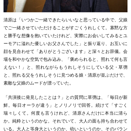
清原は「いつかご一緒できたらいいなと思っている中で、父娘
でご一緒させていただけることがすごくうれしくて。寡黙な方
と勝手な想像を抱いていたけれど、実際にお会いしてみるとユ
ーモアに溢れた優しいお父さんでした」と振り返り、お互いに
顔を見合わせて「ありがとうございます」と深々とお辞儀。会
場を和やかな空気で包み込み、「褒められると、照れて何も言
えない！」と、照れながらもうれしそうにしている父・草彅
と、照れる父をうれしそうに見つめる娘・清原が並ぶだけで、
素敵な父娘のムードが漂っていた。
「共演後に発見したことは？」との質問に草彅は、「毎日が新
鮮。毎日オーラが違う」とノリノリで回答。続けて「すごく
瑞々しくて。何度も言うけれど、清原さんだけに本当に清ら
か。純粋というのかな。それでいて、大人の面も持ち合わせて
いる。大人と等身大というのか、幼いというのか、そのバラン