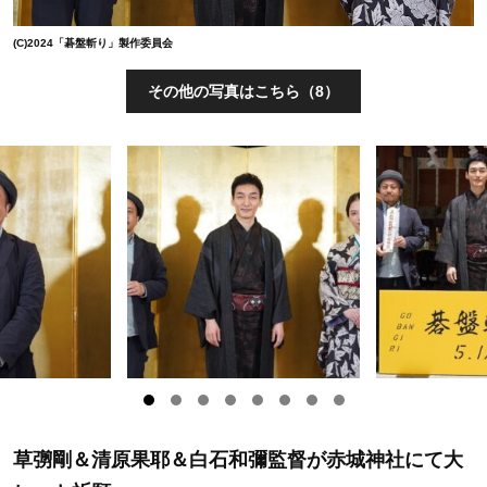
(C)2024「碁盤斬り」製作委員会
その他の写真はこちら（8）
草彅剛＆清原果耶＆白石和彌監督が赤城神社にて大