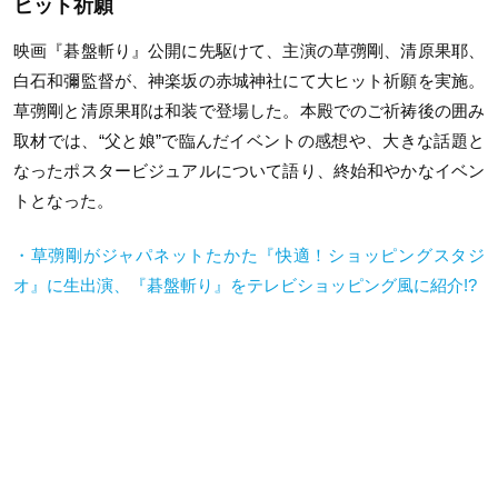
ヒット祈願
映画『碁盤斬り』公開に先駆けて、主演の草彅剛、清原果耶、
白石和彌監督が、神楽坂の赤城神社にて大ヒット祈願を実施。
草彅剛と清原果耶は和装で登場した。本殿でのご祈祷後の囲み
取材では、“父と娘”で臨んだイベントの感想や、大きな話題と
なったポスタービジュアルについて語り、終始和やかなイベン
トとなった。
・草彅剛がジャパネットたかた『快適！ショッピングスタジ
オ』に生出演、『碁盤斬り』をテレビショッピング風に紹介
!?