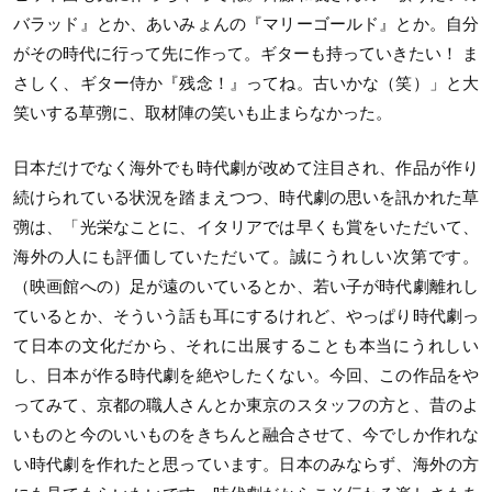
バラッド』とか、あいみょんの『マリーゴールド』とか。自分
がその時代に行って先に作って。ギターも持っていきたい！ ま
さしく、ギター侍か『残念！』ってね。古いかな（笑）」と大
笑いする草彅に、取材陣の笑いも止まらなかった。
日本だけでなく海外でも時代劇が改めて注目され、作品が作り
続けられている状況を踏まえつつ、時代劇の思いを訊かれた草
彅は、「光栄なことに、イタリアでは早くも賞をいただいて、
海外の人にも評価していただいて。誠にうれしい次第です。
（映画館への）足が遠のいているとか、若い子が時代劇離れし
ているとか、そういう話も耳にするけれど、やっぱり時代劇っ
て日本の文化だから、それに出展することも本当にうれしい
し、日本が作る時代劇を絶やしたくない。今回、この作品をや
ってみて、京都の職人さんとか東京のスタッフの方と、昔のよ
いものと今のいいものをきちんと融合させて、今でしか作れな
い時代劇を作れたと思っています。日本のみならず、海外の方