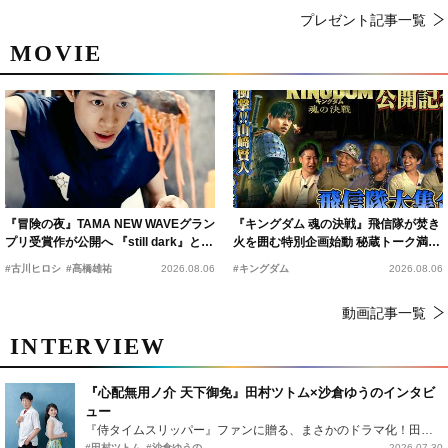
プレゼント記事一覧
MOVIE
『冒険の夜』TAMA NEW WAVEグラン
『キングダム 魂の決戦』飛信隊が焚き
プリ受賞作が公開へ 『still dark』と同
火を囲む特別企画始動 秘蔵トーク満載
時上映決定
の“キングダムキャンプ”開催
#古川ヒロシ
#髙橋雄祐
2026.08.06
#キングダム
2026.08.06
動画記事一覧
INTERVIEW
『心配無用ノ介 天下御免』田村ツトム×沙倉ゆうのインタビ
ュー
『侍タイムスリッパー』ファンに贈る、まさかのドラマ化！田村ツトム×沙倉ゆうのが語る『心配無用ノ介』撮影秘話
#田村ツトム
#沙倉ゆうの
2026.07.30