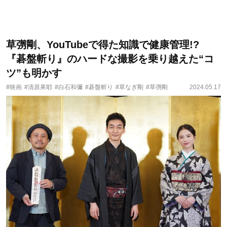
草彅剛、YouTubeで得た知識で健康管理!?
『碁盤斬り』のハードな撮影を乗り越えた“コ
ツ”も明かす
#映画
#清原果耶
#白石和彌
#碁盤斬り
#草なぎ剛
#草彅剛
2024.05.17