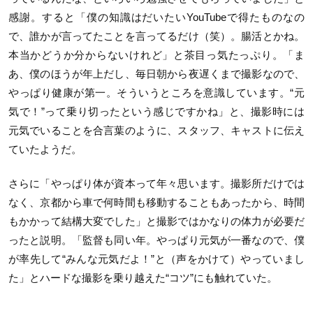
感謝。すると「僕の知識はだいたいYouTubeで得たものなの
で、誰かが言ってたことを言ってるだけ（笑）。腸活とかね。
本当かどうか分からないけれど」と茶目っ気たっぷり。「ま
あ、僕のほうが年上だし、毎日朝から夜遅くまで撮影なので、
やっぱり健康が第一。そういうところを意識しています。“元
気で！”って乗り切ったという感じですかね」と、撮影時には
元気でいることを合言葉のように、スタッフ、キャストに伝え
ていたようだ。
さらに「やっぱり体が資本って年々思います。撮影所だけでは
なく、京都から車で何時間も移動することもあったから、時間
もかかって結構大変でした」と撮影ではかなりの体力が必要だ
ったと説明。「監督も同い年。やっぱり元気が一番なので、僕
が率先して“みんな元気だよ！”と（声をかけて）やっていまし
た」とハードな撮影を乗り越えた“コツ”にも触れていた。