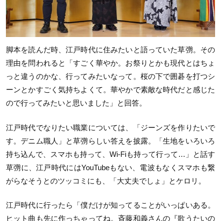
脚本を読んだ時、江戸時代に住みたいと語っていた草彅。その
理由を問われると「すごく華やか。お祭りとかも現代とはちょ
っと違うのかな、行ってみたいなって。桜の下で囲碁を打つシ
ーンとかすごく気持ちよくて。華やかで素敵な時代だと感じた
ので行ってみたいと思いました」と回答。
江戸時代でなりたい職業については、「ジーンズを作りたいで
す。デニム職人」と草彅らしい答えを披露。「生地をいろいろ
持ち込んで、スマホも持って、Wi-Fiも持って行って…」と話す
草彅に、江戸時代にはYouTubeもない、電波もなくスマホも繋
がらなそうとのツッコミにも、「大丈夫でしょ」とケロリ。
江戸時代に行ったら「僕だけが知ってることがいっぱいある。
ヒット曲も先に作っちゃってね。斉藤和義さんの『歌うたいの