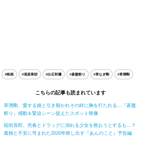
#映画
#清原果耶
#白石和彌
#碁盤斬り
#草なぎ剛
#草彅剛
こちらの記事も読まれています
草彅剛、愛する娘と引き裂かれその絆に胸を打たれる…『碁盤
斬り』感動＆緊迫シーン捉えたスポット映像
稲垣吾郎、売春とドラッグに溺れる少女を救おうとするも…？
孤独と不安に苛まれた2020年映し出す『あんのこと』予告編