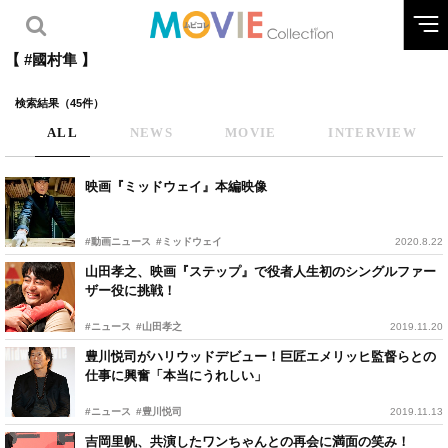
【 #國村隼 】
検索結果（45件）
ALL
NEWS
MOVIE
INTERVIEW
映画『ミッドウェイ』本編映像
#動画ニュース
#ミッドウェイ
2020.8.22
山田孝之、映画『ステップ』で役者人生初のシングルファー
ザー役に挑戦！
#ニュース
#山田孝之
2019.11.20
豊川悦司がハリウッドデビュー！巨匠エメリッヒ監督らとの
仕事に興奮「本当にうれしい」
#ニュース
#豊川悦司
2019.11.13
吉岡里帆、共演したワンちゃんとの再会に満面の笑み！