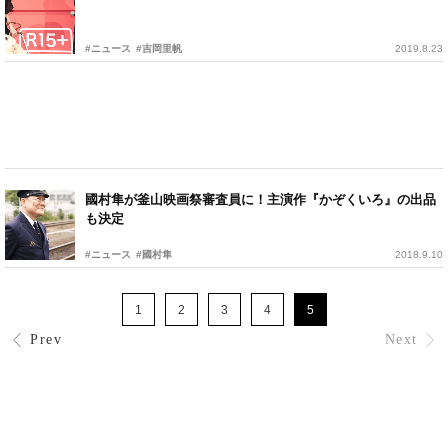
#ニュース
#吉岡里帆
2019.8.23
國村隼が釜山映画祭審査員に！主演作『かぞくいろ』の出品
も決定
#ニュース
#國村隼
2018.9.10
1
2
3
4
5
Prev
Next