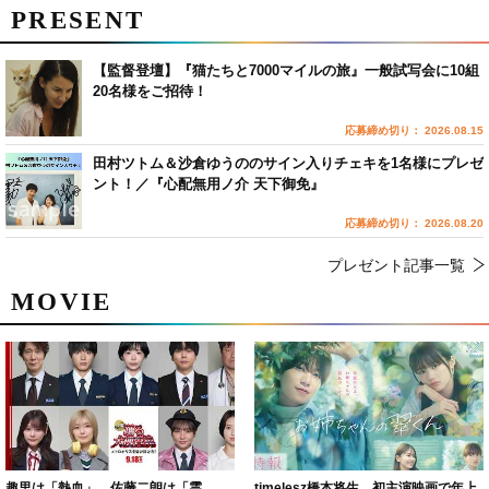
PRESENT
【監督登壇】『猫たちと7000マイルの旅』一般試写会に10組
20名様をご招待！
応募締め切り： 2026.08.15
田村ツトム＆沙倉ゆうののサイン入りチェキを1名様にプレゼ
ント！／『心配無用ノ介 天下御免』
応募締め切り： 2026.08.20
プレゼント記事一覧
MOVIE
趣里は「熱血」、佐藤二朗は「霊
timelesz橋本将生、初主演映画で年上