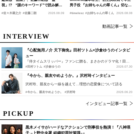
視」!? “謎のキーワード”で読み解く
男子役 『お姉ちゃんの翠くん』切ない
『踊る大捜査線 N.E.W.』新メンバー
恋の幕開けを予感
#佐々木蔵之介
#佐藤二朗
2026.08.09
#timelesz
#お姉ちゃんの翠くん
2026.08.08
動画記事一覧
INTERVIEW
『心配無用ノ介 天下御免』田村ツトム×沙倉ゆうのインタビ
ュー
『侍タイムスリッパー』ファンに贈る、まさかのドラマ化！田村ツトム×沙倉ゆうのが語る『心配無用ノ介』撮影秘話
#田村ツトム
#沙倉ゆうの
2026.07.30
『今から、親友やめようか。』沢村玲インタビュー
沢村玲、親友から一線を越えて…理想の恋愛像について語る
#今から、親友やめようか。
#沢村玲
2026.06.20
インタビュー記事一覧
PICKUP
黒木メイサがハードなアクションで刑事役を熱演！『八神瑛
子 –上野中央署 組織犯罪対策課–』